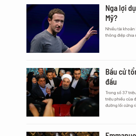
Nga lợi d
Mỹ?
Nhiều tài khoản
thông điệp chia r
Bầu cử tổ
đầu
Trong số 37 triệ
triệu phiếu của 
đường lối cứng 
Emmanuel 