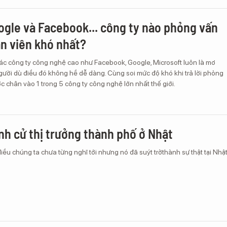
ogle và Facebook... công ty nào phỏng vấn
n viên khó nhất?
các công ty công nghệ cao như Facebook, Google, Microsoft luôn là mơ
ười dù điều đó không hề dễ dàng. Cùng soi mức độ khó khi trả lời phỏng
 chân vào 1 trong 5 công ty công nghệ lớn nhất thế giới.
nh cử thị trưởng thành phố ở Nhật
 điều chúng ta chưa từng nghĩ tới nhưng nó đã suýt trởthành sự thật tại Nhậ