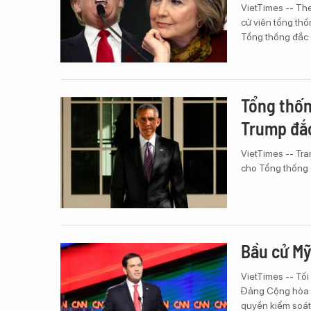
VietTimes -- The
cử viên tổng th
Tổng thống đắc 
Tổng thố
Trump đắ
VietTimes -- Tra
cho Tổng thống 
Bầu cử Mỹ
VietTimes -- Tối
Đảng Cộng hòa đ
quyền kiểm soát