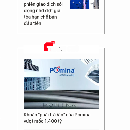
phiên giao dịch sôi
động nhờ đợt giải
tỏa hạn chế bán
đầu tiên
TRANG CHỦ
n
Khoản “phải trả Vin” của Pomina
vượt mốc 1.400 tỷ