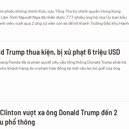
ểm phiếu không chính thức, cựu Tổng Thư ký chính quyền Hong Kong
à Lâm Trịnh Nguyệt Nga đã nhận được 777 phiếu ủng hộ của Ủy ban bầu
nh viên, vượt qua 2 ứng cử viên còn lại để trở thành Trưởng Đặc khu Hành
d Trump thua kiện, bị xử phạt 6 triệu USD
ang Florida đã ra phán quyết yêu cầu tổng thống Donald Trump phải trả
cho khách hàng do vi phạm hợp đồng tại một câu lạc bộ golf của ông.
y Clinton vượt xa ông Donald Trump đến 2
ếu phổ thông