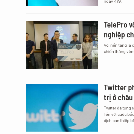
ngày 4/9.
TelePro v
nghiệp ch
Với nền tảng là
chiến thắng vòng
Twitter p
trị ở châu
Twitter đã tung 
liền với cuộc bầ
dịch can thiệp b