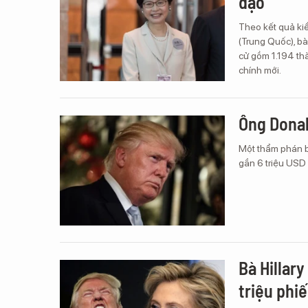
đạo
Theo kết quả ki
(Trung Quốc), b
cử gồm 1.194 thà
chính mới.
Ông Donal
Một thẩm phán b
gần 6 triệu USD 
Bà Hillar
triệu phi