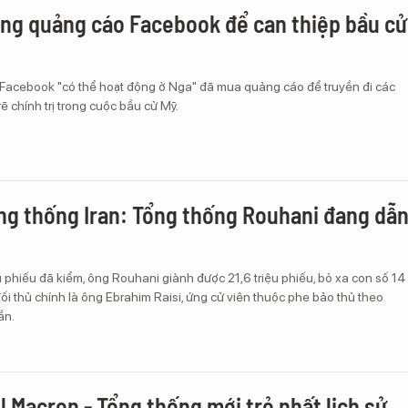
ụng quảng cáo Facebook để can thiệp bầu cử
 Facebook "có thể hoạt động ở Nga" đã mua quảng cáo để truyền đi các
ẽ chính trị trong cuộc bầu cử Mỹ.
ng thống Iran: Tổng thống Rouhani đang dẫ
u phiếu đã kiểm, ông Rouhani giành được 21,6 triệu phiếu, bỏ xa con số 14
đối thủ chính là ông Ebrahim Raisi, ứng cử viên thuộc phe bảo thủ theo
rắn.
Macron - Tổng thống mới trẻ nhất lịch sử