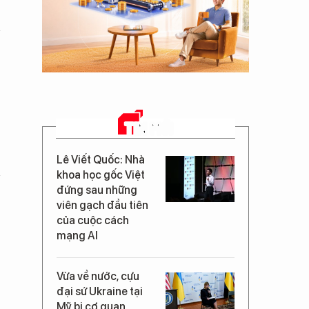
TIN MỚI
Lê Viết Quốc: Nhà
khoa học gốc Việt
đứng sau những
viên gạch đầu tiên
của cuộc cách
mạng AI
Vừa về nước, cựu
đại sứ Ukraine tại
Mỹ bị cơ quan