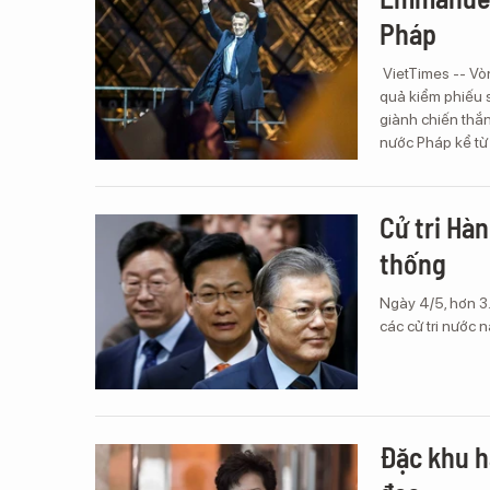
Pháp
VietTimes -- Vò
quả kiểm phiếu 
giành chiến thắn
nước Pháp kể từ
Cử tri Hà
thống
Ngày 4/5, hơn 3
các cử tri nước 
Đặc khu h