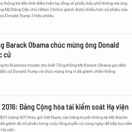
o thống kê đến thời điểm hiện tại, tổng số phiếu bầu phổ thông mà ứng
ống Mỹ Đảng Dân chủ Hillary Clinton giành được nhiều hơn số phiếu của
cử Donald Trump 2 triệu phiếu.
ng Barack Obama chúc mừng ông Donald
c cử
ng tin Business Insider cho biết Tổng thống Mỹ Barack Obama gọi điện
đắc cử Donald Trump và chúc mừng ông vì đã giành chiến thắng.
 2016: Đảng Cộng hòa tái kiểm soát Hạ viện
 8/11 (sáng 9/11 theo giờ Việt Nam), các hãng truyền thông tại Mỹ đưa tin
ã giành đủ số phiếu trong cuộc tổng tuyển cử cùng ngày để tiếp tục nắ
 Hạ viện.