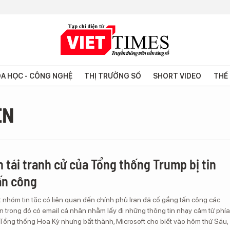
A HỌC - CÔNG NGHỆ
THỊ TRƯỜNG SỐ
SHORT VIDEO
THẾ 
ÊN
h tái tranh cử của Tổng thống Trump bị tin
tấn công
 nhóm tin tặc có liên quan đến chính phủ Iran đã cố gắng tấn công các
n trong đó có email cá nhân nhằm lấy đi những thông tin nhạy cảm từ phía
 Tổng thống Hoa Kỳ nhưng bất thành, Microsoft cho biết vào hôm thứ Sáu,