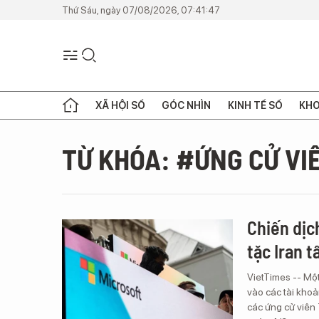
Thứ Sáu, ngày 07/08/2026, 07:41:47
XÃ HỘI SỐ
GÓC NHÌN
KINH TẾ SỐ
KHO
TỪ KHÓA: #ỨNG CỬ VI
Chiến dịc
tặc Iran 
VietTimes -- Một
vào các tài khoả
các ứng cử viên