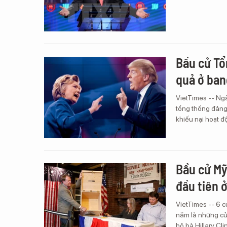
Bầu cử Tổ
quả ở ba
VietTimes -- Ngà
tổng thống đảng
khiếu nại hoạt 
Bầu cử Mỹ
đầu tiên 
VietTimes -- 6 c
năm là những cử 
hộ bà Hillary Cl