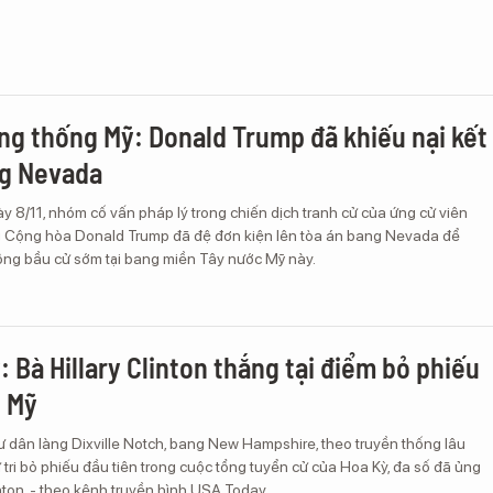
ng thống Mỹ: Donald Trump đã khiếu nại kết
ng Nevada
y 8/11, nhóm cố vấn pháp lý trong chiến dịch tranh cử của ứng cử viên
 Cộng hòa Donald Trump đã đệ đơn kiện lên tòa án bang Nevada để
động bầu cử sớm tại bang miền Tây nước Mỹ này.
: Bà Hillary Clinton thắng tại điểm bỏ phiếu
ở Mỹ
ư dân làng Dixville Notch, bang New Hampshire, theo truyền thống lâu
tri bỏ phiếu đầu tiên trong cuộc tổng tuyển cử của Hoa Kỳ, đa số đã ủng
inton, - theo kênh truyền hình USA Today.