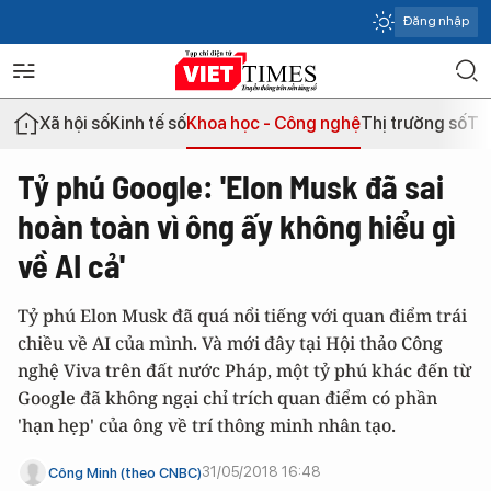
Đăng nhập
Xã hội số
Kinh tế số
Khoa học - Công nghệ
Thị trường số
Th
Tỷ phú Google: 'Elon Musk đã sai
hoàn toàn vì ông ấy không hiểu gì
về AI cả'
Tỷ phú Elon Musk đã quá nổi tiếng với quan điểm trái
chiều về AI của mình. Và mới đây tại Hội thảo Công
nghệ Viva trên đất nước Pháp, một tỷ phú khác đến từ
Google đã không ngại chỉ trích quan điểm có phần
'hạn hẹp' của ông về trí thông minh nhân tạo.
31/05/2018 16:48
Công Minh (theo CNBC)