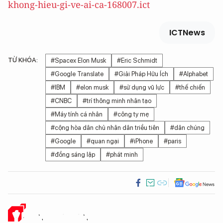
khong-hieu-gi-ve-ai-ca-168007.ict
ICTNews
TỪ KHÓA:
#Spacex Elon Musk
#Eric Schmidt
#Google Translate
#Giải Pháp Hữu Ích
#Alphabet
#IBM
#elon musk
#sử dụng vũ lực
#thế chiến
#CNBC
#trí thông minh nhân tạo
#Máy tính cá nhân
#công ty mẹ
#cộng hòa dân chủ nhân dân triều tiên
#dân chúng
#Google
#quan ngại
#iPhone
#paris
#đồng sáng lập
#phát minh
Ý KIẾN CỦA BẠN