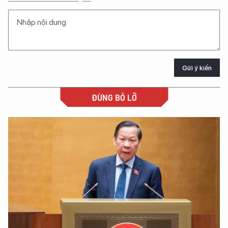
Gửi ý kiến
ĐỪNG BỎ LỠ