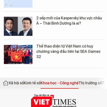
2 sếp mới của Kaspersky khu vực châu
Á – Thái Bình Dương là ai?
Thể thao điện tử Việt Nam có huy
chương vàng đầu tiên tại SEA Games
32
Xã hội số
Kinh tế số
Khoa học - Công nghệ
Thị trường số
Th