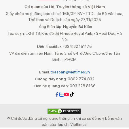
Cơ quan của Hội Truyền thông số Việt Nam
Giấy phép hoạt động báo chí số 165/GP-BVHTTDL do Bộ Văn hóa,
Thể thao và Du lịch cấp ngày 27/11/2025
Tổng Biên tập:
Nguyễn Bá Kiên
Tòa soạn: LK16-18, Khu đô thị Hinode Royal Park, xã Hoài Đức, Hà
Nội
Điện thoại/fax: (024)32 151175
VP đại diện tại miền Nam: Tầng 3, số 54, đường C1, phường Tân
Bình, TP.HCM
Email:
toasoan@viettimes.vn
Đường dây nóng:
0862 774 832
Liên hệ quảng cáo:
093 228 8166
® Chỉ được đăng tải nội dung thông tin khi có sự đồng ý bằng văn
bản của Tạp chí Viettimes.