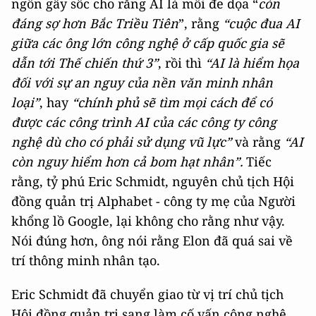
ngôn gây sốc cho rằng AI là mối đe dọa “
còn
đáng sợ hơn Bắc Triều Tiên
”, rằng
“cuộc đua AI
giữa các ông lớn công nghệ ở cấp quốc gia sẽ
dẫn tới Thế chiến thứ 3”
, rồi thì
“AI là hiểm họa
đối với sự an nguy của nền văn minh nhân
loại”
, hay
“chính phủ sẽ tìm mọi cách để có
được các công trình AI của các công ty công
nghệ dù cho có phải sử dụng vũ lực”
và rằng
“AI
còn nguy hiểm hơn cả bom hạt nhân”.
Tiếc
rằng, tỷ phú Eric Schmidt, nguyên chủ tịch Hội
đồng quản trị Alphabet - công ty mẹ của Người
khổng lồ Google, lại không cho rằng như vậy.
Nói đúng hơn, ông nói rằng Elon đã quá sai về
trí thông minh nhân tạo.
Eric Schmidt đã chuyển giao từ vị trí chủ tịch
Hội đồng quản trị sang làm cố vấn công nghệ