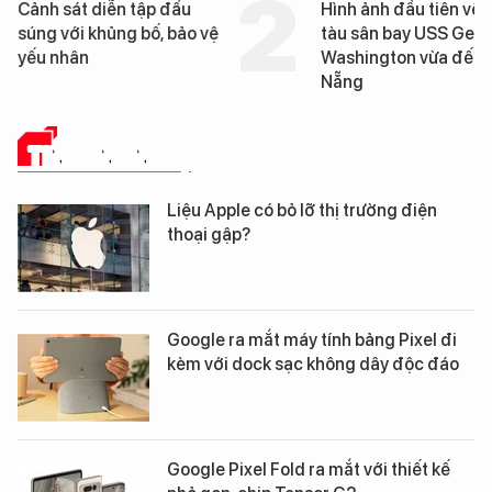
Hình ảnh đầu tiên về siêu
Cận cảnh chiến h
tàu sân bay USS George
tống tàu sân bay
Washington vừa đến Đà
George Washingt
Nẵng
Đà Nẵng
TIN CÔNG NGHỆ
Liệu Apple có bỏ lỡ thị trường điện
thoại gập?
Google ra mắt máy tính bảng Pixel đi
kèm với dock sạc không dây độc đáo
Google Pixel Fold ra mắt với thiết kế