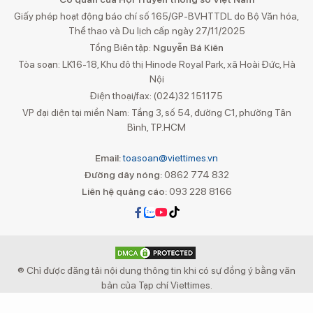
Giấy phép hoạt động báo chí số 165/GP-BVHTTDL do Bộ Văn hóa,
Thể thao và Du lịch cấp ngày 27/11/2025
Tổng Biên tập:
Nguyễn Bá Kiên
Tòa soạn: LK16-18, Khu đô thị Hinode Royal Park, xã Hoài Đức, Hà
Nội
Điện thoại/fax: (024)32 151175
VP đại diện tại miền Nam: Tầng 3, số 54, đường C1, phường Tân
Bình, TP.HCM
Email:
toasoan@viettimes.vn
Đường dây nóng:
0862 774 832
Liên hệ quảng cáo:
093 228 8166
® Chỉ được đăng tải nội dung thông tin khi có sự đồng ý bằng văn
bản của Tạp chí Viettimes.