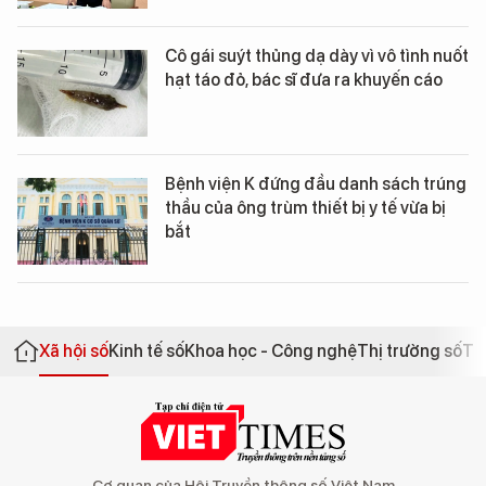
Cô gái suýt thủng dạ dày vì vô tình nuốt
hạt táo đỏ, bác sĩ đưa ra khuyến cáo
Bệnh viện K đứng đầu danh sách trúng
thầu của ông trùm thiết bị y tế vừa bị
bắt
Xã hội số
Kinh tế số
Khoa học - Công nghệ
Thị trường số
Th
Cơ quan của Hội Truyền thông số Việt Nam