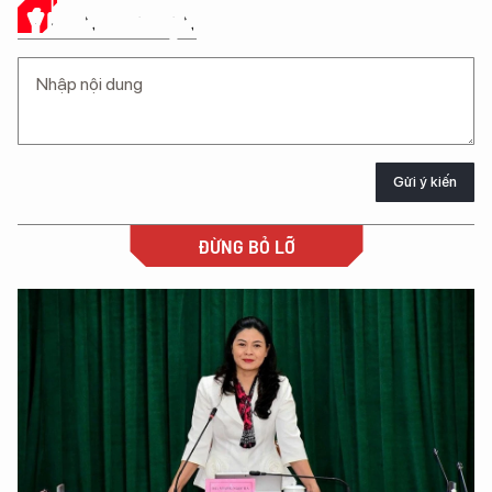
Ý KIẾN CỦA BẠN
Gửi ý kiến
ĐỪNG BỎ LỠ