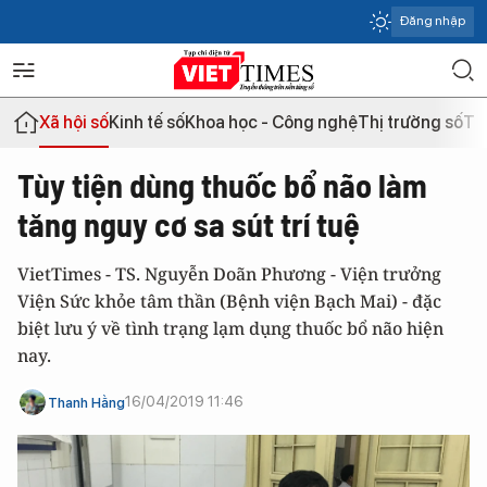
Đăng nhập
Xã hội số
Kinh tế số
Khoa học - Công nghệ
Thị trường số
Th
Tùy tiện dùng thuốc bổ não làm
tăng nguy cơ sa sút trí tuệ
VietTimes - TS. Nguyễn Doãn Phương - Viện trưởng
Viện Sức khỏe tâm thần (Bệnh viện Bạch Mai) - đặc
biệt lưu ý về tình trạng lạm dụng thuốc bổ não hiện
nay.
16/04/2019 11:46
Thanh Hằng