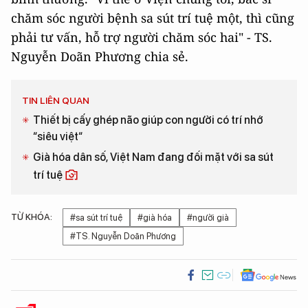
chăm sóc người bệnh sa sút trí tuệ một, thì cũng
phải tư vấn, hỗ trợ người chăm sóc hai" - TS.
Nguyễn Doãn Phương chia sẻ.
TIN LIÊN QUAN
Thiết bị cấy ghép não giúp con người có trí nhớ
“siêu việt“
Già hóa dân số, Việt Nam đang đối mặt với sa sút
trí tuệ
TỪ KHÓA:
#sa sút trí tuệ
#già hóa
#người già
#TS. Nguyễn Doãn Phương