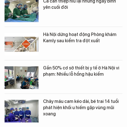
Ca can thiệp níu lại những ngày bình
yên cuối đời
Hà Nội dừng hoạt động Phòng khám
Kamly sau kiểm tra đột xuất
Gần 50% cơ sở thiết bị y tế ở Hà Nội vi
phạm: Nhiều lỗ hổng hậu kiểm
Chảy máu cam kéo dài, bé trai 14 tuổi
phát hiện khối u hiếm gặp vùng mũi
xoang