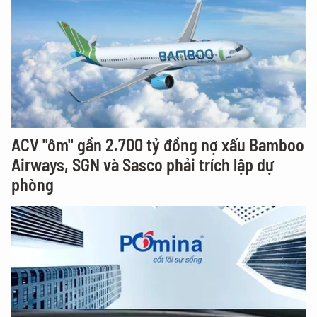
ACV "ôm" gần 2.700 tỷ đồng nợ xấu Bamboo
Airways, SGN và Sasco phải trích lập dự
phòng