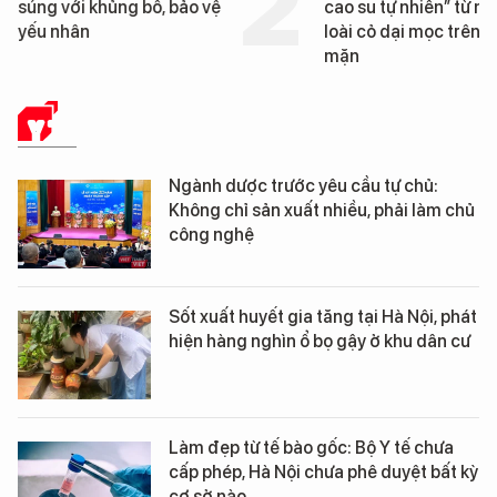
cao su tự nhiên” từ một
Đà Nẵng sắp bị kiểm 
loài cỏ dại mọc trên đất
mặn
Y TẾ
Ngành dược trước yêu cầu tự chủ:
Không chỉ sản xuất nhiều, phải làm chủ
công nghệ
Sốt xuất huyết gia tăng tại Hà Nội, phát
hiện hàng nghìn ổ bọ gậy ở khu dân cư
Làm đẹp từ tế bào gốc: Bộ Y tế chưa
cấp phép, Hà Nội chưa phê duyệt bất kỳ
cơ sở nào