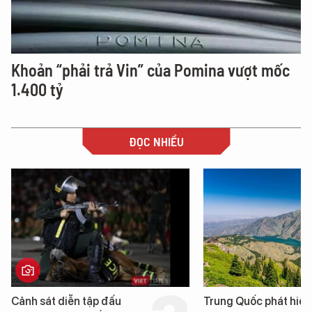
Khoản “phải trả Vin” của Pomina vượt mốc
1.400 tỷ
ĐỌC NHIỀU
Trung Quốc phát hiện “mỏ
Loạt dự án bất động 