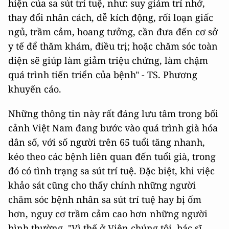
hiện của sa sút trí tuệ, như: suy giảm trí nhớ,
thay đổi nhân cách, dễ kích động, rối loạn giấc
ngủ, trầm cảm, hoang tưởng, cần đưa đến cơ sở
y tế để thăm khám, điều trị; hoặc chăm sóc toàn
diện sẽ giúp làm giảm triệu chứng, làm chậm
quá trình tiến triển của bệnh" - TS. Phương
khuyến cáo.
Những thông tin này rất đáng lưu tâm trong bối
cảnh Việt Nam đang bước vào quá trình già hóa
dân số, với số người trên 65 tuổi tăng nhanh,
kéo theo các bệnh liên quan đến tuổi già, trong
đó có tình trạng sa sút trí tuệ. Đặc biệt, khi việc
khảo sát cũng cho thấy chính những người
chăm sóc bệnh nhân sa sút trí tuệ hay bị ốm
hơn, nguy cơ trầm cảm cao hơn những người
bình thường. "Vì thế ở Viện chúng tôi, bác sĩ