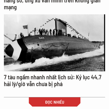
năng số, ứng xử văn minh trên không gian
mạng
7 tàu ngầm nhanh nhất lịch sử: Kỷ lục 44,7
hải lý/giờ vẫn chưa bị phá
ĐỌC NHIỀU