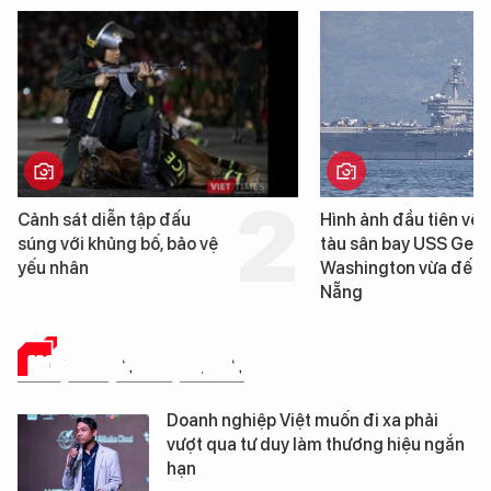
Hình ảnh đầu tiên về siêu
Cận cảnh chiến hạm 
tàu sân bay USS George
tống tàu sân bay USS
Washington vừa đến Đà
George Washington 
Nẵng
Đà Nẵng
HOẠT ĐỘNG HỘI VIÊN
Doanh nghiệp Việt muốn đi xa phải
vượt qua tư duy làm thương hiệu ngắn
hạn