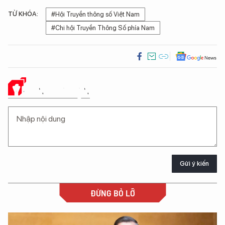
TỪ KHÓA:
#Hội Truyền thông số Việt Nam
#Chi hội Truyền Thông Số phía Nam
Ý KIẾN CỦA BẠN
Gửi ý kiến
ĐỪNG BỎ LỠ