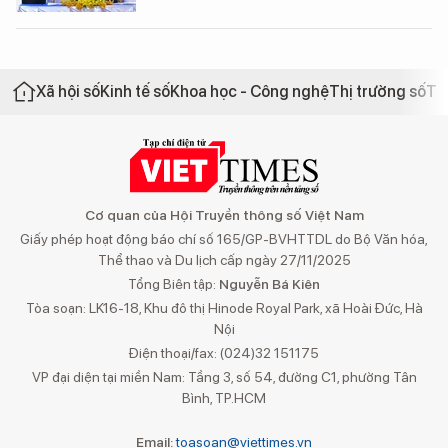
Xã hội số
Kinh tế số
Khoa học - Công nghệ
Thị trường số
Th
Cơ quan của Hội Truyền thông số Việt Nam
Giấy phép hoạt động báo chí số 165/GP-BVHTTDL do Bộ Văn hóa,
Thể thao và Du lịch cấp ngày 27/11/2025
Tổng Biên tập:
Nguyễn Bá Kiên
Tòa soạn: LK16-18, Khu đô thị Hinode Royal Park, xã Hoài Đức, Hà
Nội
Điện thoại/fax: (024)32 151175
VP đại diện tại miền Nam: Tầng 3, số 54, đường C1, phường Tân
Bình, TP.HCM
Email:
toasoan@viettimes.vn