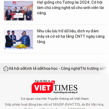
Hạt giống cho Tương lai 2024: Cơ hội
làm chủ công nghệ số cho sinh viên tài
năng
Nhu cầu lưu trữ dữ liệu, dịch vụ đám
mây và cơ sở hạ tầng CNTT ngày càng
tăng
Xã hội số
Kinh tế số
Khoa học - Công nghệ
Thị trường số
Th
Cơ quan của Hội Truyền thông số Việt Nam
Giấy phép hoạt động báo chí số 165/GP-BVHTTDL do Bộ Văn hóa,