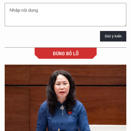
Gửi ý kiến
ĐỪNG BỎ LỠ