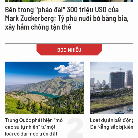
Bên trong "pháo đài" 300 triệu USD của
Mark Zuckerberg: Tỷ phú nuôi bò bằng bia,
xây hầm chống tận thế
ĐỌC NHIỀU
Loạt dự án bất động sản ở
Nga xây dựng hơn 1.
Đà Nẵng sắp bị kiểm tra
km "hành lang chống
UAV" bảo vệ tuyến hậ