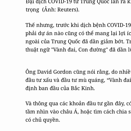
Đại dịch COVID-19 từ Trung Quốc lan ra k
trọng (Ảnh: Reuters).
Thế nhưng, trước khi dịch bệnh COVID-1
phải dự án nào cũng có thể mang lại lợi í
ngoài của Trung Quốc đã dần giảm bớt. Tr
thuật ngữ "Vành đai, Con đường" đã dần lùi
Ông David Gordon cũng nói rằng, do nhi
đầu tư xấu và đầu tư mù quáng, “Vành đai
định ban đầu của Bắc Kinh.
Và thông qua các khoản đầu tư gần đây, có
tầm nhìn vào châu Á, hoặc tìm cách chia s
có chủ quyền.