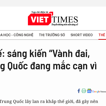
A HỌC - CÔNG NGHỆ
THỊ TRƯỜNG SỐ
SHORT VIDEO
THẾ 
: sáng kiến “Vành đai,
g Quốc đang mắc cạn vì
Trung Quốc lây lan ra khắp thế giới, đã gây nên