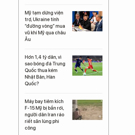
Mỹ tạm dừng viện
trợ, Ukraine tính
“đường vòng” mua
vũ khí Mỹ qua châu
Âu
Hơn 1,4 tỷ dân, vì
sao bóng đá Trung
Quốc thua kém
Nhật Bản, Hàn
Quốc?
Máy bay tiêm kích
F-15 Mỹ bị bắn rơi,
người dân Iran ráo
riết săn lùng phi
công