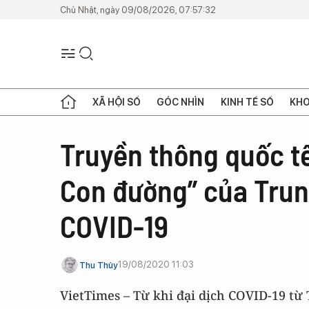
Chủ Nhật, ngày 09/08/2026, 07:57:32
XÃ HỘI SỐ
GÓC NHÌN
KINH TẾ SỐ
KHO
Truyền thông quốc tế
Con đường” của Trun
COVID-19
19/08/2020 11:03
Thu Thủy
VietTimes – Từ khi đại dịch COVID-19 từ 