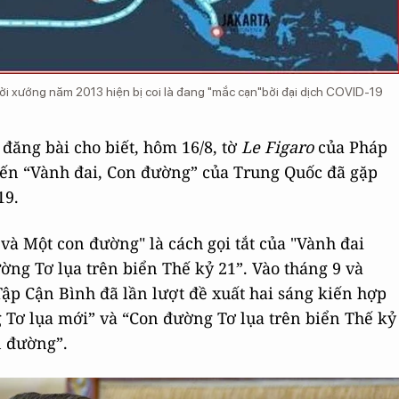
i xướng năm 2013 hiện bị coi là đang "mắc cạn"bởi đại dịch COVID-19
đăng bài cho biết, hôm 16/8, tờ
Le Figaro
của Pháp
iến “Vành đai, Con đường” của Trung Quốc đã gặp
19.
và Một con đường" là cách gọi tắt của "Vành đai
ờng Tơ lụa trên biển Thế kỷ 21”. Vào tháng 9 và
ập Cận Bình đã lần lượt đề xuất hai sáng kiến hợp
 Tơ lụa mới” và “Con đường Tơ lụa trên biển Thế kỷ
n đường”.