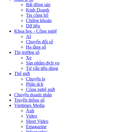
Bất động sản
Kinh Doanh
Tin công bố
Chứng khoán
Dữ liệu
Khoa học - Công nghệ
AI
Chuyển đổi số
Hạ tầng số
Thị trường số
Xe
Sản phẩm dịch vụ
Tư vấn tiêu dùng
Thế giới
Chuyện lạ
Phân tích
Công nghệ mới
Chuyện doanh nhân
Truyền thông số
Viettimes Media
Ảnh
Video
Short Video
Emagazine
Infographic