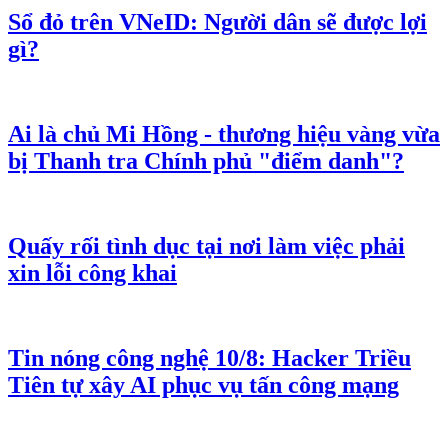
Eo biển Malacca - khu vực có hình ngôi sao. Ảnh: WordPress
Từ khóa:
#viettimes
#Trung Quốc
#Myanmar
#đường ống dẫn dầu
#eo biển
Malacca
#Mỹ
#Phong tỏa
#Trung Đông
Đừng bỏ lỡ