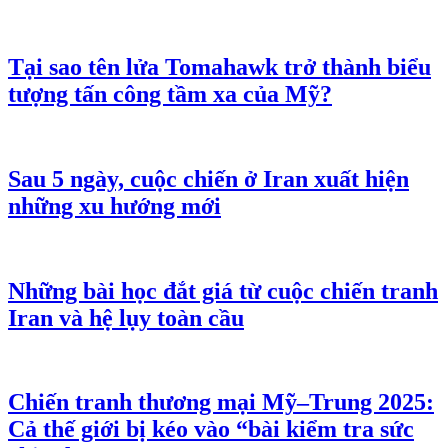
Ai là chủ Mi Hồng - thương hiệu vàng vừa
bị Thanh tra Chính phủ "điểm danh"?