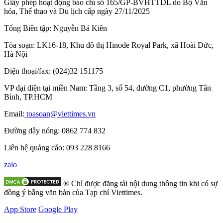
Đi chợ trở thành “nỗi ám ảnh” ở Iran
Đọc nhiều