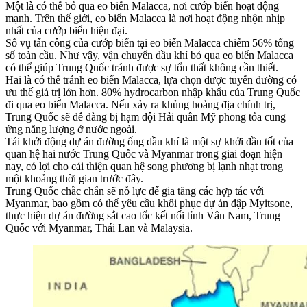
Khu vực chứa dầu. Ảnh: Sina
Đặc biệt là đường ống kết nối Vân Nam với thủ đô Myanmar cho
phép dầu mỏ và khí đốt được vận chuyển về Trung Quốc, không
nhất thiết phải đi qua eo biển Malacca, giảm sự lệ thuộc của nhập
khẩu dầu mỏ Trung Quốc từ Trung Đông vào eo biển Malacca.
Nếu Trung Quốc xây dựng được đường ống dầu khí Trung Quốc đi
qua Myanmar và tránh được eo biển Malacca thì Trung Quốc sẽ có