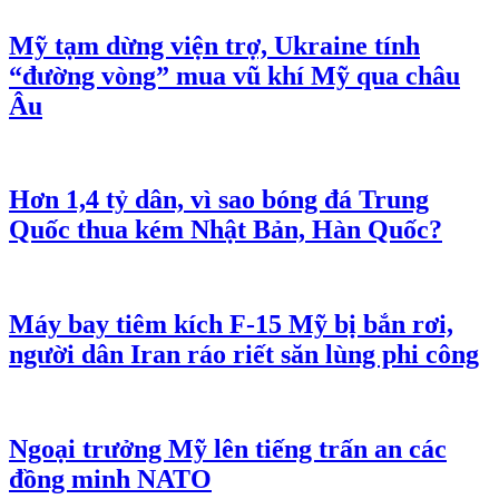
Sổ đỏ trên VNeID: Người dân sẽ được lợi
gì?