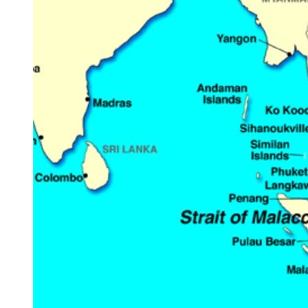
hai ưu thế rất có giá trị:
Một là có thể bỏ qua eo biển Malacca, nơi cướp biển hoạt động
mạnh. Trên thế giới, eo biển Malacca là nơi hoạt động nhộn nhịp
nhất của cướp biển hiện đại.
Số vụ tấn công của cướp biển tại eo biển Malacca chiếm 56% tổng
số toàn cầu. Như vậy, vận chuyển dầu khí bỏ qua eo biển Malacca
có thể giúp Trung Quốc tránh được sự tổn thất không cần thiết.
Hai là có thể tránh eo biển Malacca, lựa chọn được tuyến đường có
ưu thế giá trị lớn hơn. 80% hydrocarbon nhập khẩu của Trung Quốc
đi qua eo biển Malacca. Nếu xảy ra khủng hoảng địa chính trị,
Trung Quốc sẽ dễ dàng bị hạm đội Hải quân Mỹ phong tỏa cung
ứng năng lượng ở nước ngoài.
Tái khởi động dự án đường ống dầu khí là một sự khởi đầu tốt của
quan hệ hai nước Trung Quốc và Myanmar trong giai đoạn hiện
nay, có lợi cho cải thiện quan hệ song phương bị lạnh nhạt trong
một khoảng thời gian trước đây.
Trung Quốc chắc chắn sẽ nỗ lực để gia tăng các hợp tác với
Myanmar, bao gồm có thể yêu cầu khôi phục dự án đập Myitsone,
thực hiện dự án đường sắt cao tốc kết nối tỉnh Vân Nam, Trung
Quốc với Myanmar, Thái Lan và Malaysia.