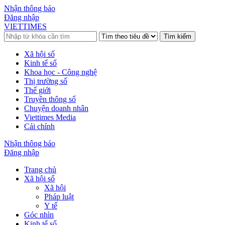
Nhận thông báo
Đăng nhập
VIETTIMES
Tìm kiếm
Xã hội số
Kinh tế số
Khoa học - Công nghệ
Thị trường số
Thế giới
Truyền thông số
Chuyện doanh nhân
Viettimes Media
Cải chính
Nhận thông báo
Đăng nhập
Trang chủ
Xã hội số
Xã hội
Pháp luật
Y tế
Góc nhìn
Kinh tế số