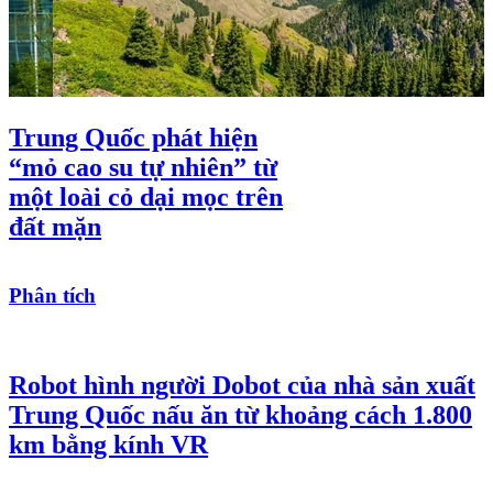
Bất ngờ: Tỷ suất sinh lời ROE của Bảo
Tín Mạnh Hải bỏ xa SJC và PNJ