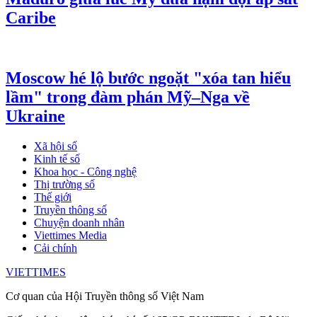
Hà Nội điều động, bổ nhiệm loạt cán bộ
sau khi sắp xếp các sở