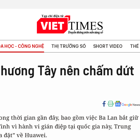
A HỌC - CÔNG NGHỆ
THỊ TRƯỜNG SỐ
SHORT VIDEO
THẾ 
phương Tây nên chấm dứt
rong thời gian gần đây, bao gồm việc Ba Lan bắt giữ
h vì hành vi gián điệp tại quốc gia này, Trung
a đặt” về Huawei.