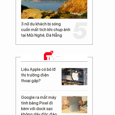
3 nữ du khách bị sóng
cuốn mất tích khi chụp ảnh
tại Mũi Nghê, Đà Nẵng
TIN MỚI
Liệu Apple có bỏ lỡ
thị trường điện
thoại gập?
Google ra mắt máy
tính bảng Pixel đi
kèm với dock sạc
không dây độc đáo