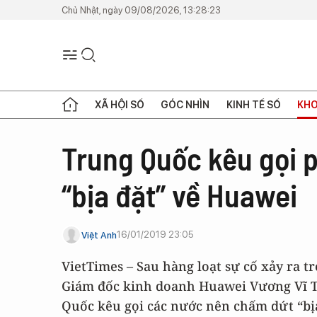
Chủ Nhật, ngày 09/08/2026, 13:28:23
XÃ HỘI SỐ
GÓC NHÌN
KINH TẾ SỐ
KHO
Trung Quốc kêu gọi 
“bịa đặt” về Huawei
16/01/2019 23:05
Việt Anh
VietTimes – Sau hàng loạt sự cố xảy ra t
Giám đốc kinh doanh Huawei Vương Vĩ Tin
Quốc kêu gọi các nước nên chấm dứt “bị