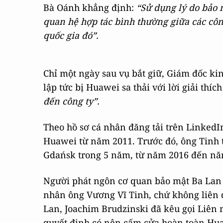
Bà Oánh khẳng định:
“Sử dụng lý do bảo 
quan hệ hợp tác bình thường giữa các công
quốc gia đó”.
Chỉ một ngày sau vụ bắt giữ, Giám đốc k
lập tức bị Huawei sa thải với lời giải thíc
đến công ty”.
Theo hồ sơ cá nhân đăng tải trên LinkedI
Huawei từ năm 2011. Trước đó, ông Tinh t
Gdańsk trong 5 năm, từ năm 2016 đến nă
Người phát ngôn cơ quan bảo mật Ba Lan 
nhân ông Vương Vĩ Tinh, chứ không liên q
Lan, Joachim Brudzinski đã kêu gọi Liên
quyết định có nên cấm cửa hoàn toàn Hu