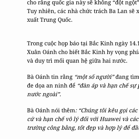
cho rằng quốc gia này sẽ không “đột ngột”
Tuy nhiên, các nhà chức trách Ba Lan sẽ 
xuất Trung Quốc.
Trong cuộc họp báo tại Bắc Kinh ngày 14.
Xuân Oánh cho biết Bắc Kinh hy vọng phí
và duy trì mối quan hệ giữa hai nước.
Bà Oánh tin rằng
“một số người”
đang tìm 
đe dọa an ninh để
“đàn áp và hạn chế sự 
nước ngoài”.
Bà Oánh nói thêm
: “Chúng tôi kêu gọi cá
cứ và hạn chế vô lý đối với Huawei và cá
trường công bằng, tốt đẹp và hợp lý để đầu