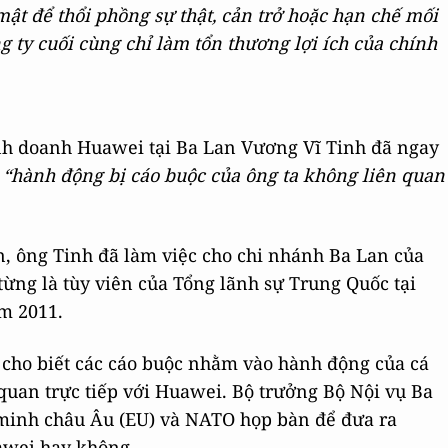
mật để thổi phồng sự thật, cản trở hoặc hạn chế mối
 ty cuối cùng chỉ làm tổn thương lợi ích của chính
inh doanh Huawei tại Ba Lan Vương Vĩ Tinh đã ngay
h
“hành động bị cáo buộc của ông ta không liên quan
n, ông Tinh đã làm việc cho chi nhánh Ba Lan của
ừng là tùy viên của Tổng lãnh sự Trung Quốc tại
m 2011.
cho biết các cáo buộc nhằm vào hành động của cá
uan trực tiếp với Huawei. Bộ trưởng Bộ Nội vụ Ba
 minh châu Âu (EU) và NATO họp bàn để đưa ra
awei hay không.