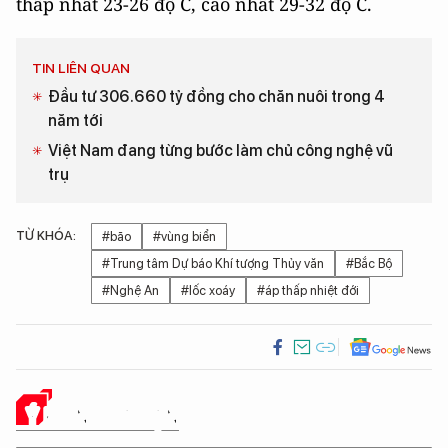
thấp nhất 23-26 độ C, cao nhất 29-32 độ C.
TIN LIÊN QUAN
Đầu tư 306.660 tỷ đồng cho chăn nuôi trong 4
năm tới
Việt Nam đang từng bước làm chủ công nghệ vũ
trụ
TỪ KHÓA:
#bão
#vùng biển
#Trung tâm Dự báo Khí tượng Thủy văn
#Bắc Bộ
#Nghệ An
#lốc xoáy
#áp thấp nhiệt đới
Ý KIẾN CỦA BẠN