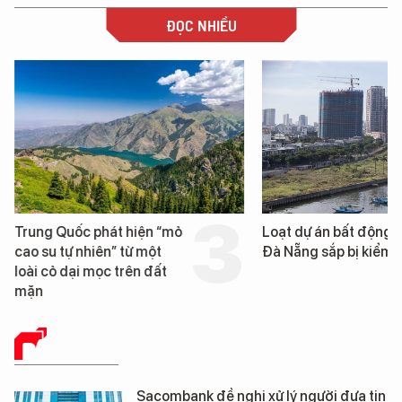
ĐỌC NHIỀU
Trung Quốc phát hiện “mỏ
Loạt dự án bất động 
cao su tự nhiên” từ một
Đà Nẵng sắp bị kiểm t
loài cỏ dại mọc trên đất
mặn
BÁO CHÍ SỐ
Sacombank đề nghị xử lý người đưa tin