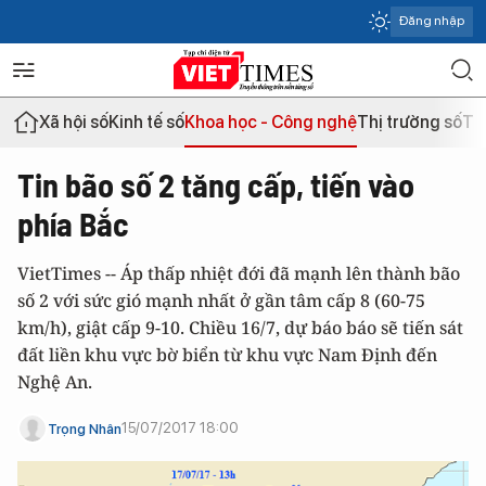
Đăng nhập
Xã hội số
Kinh tế số
Khoa học - Công nghệ
Thị trường số
Th
Tin bão số 2 tăng cấp, tiến vào
phía Bắc
VietTimes -- Áp thấp nhiệt đới đã mạnh lên thành bão
số 2 với sức gió mạnh nhất ở gần tâm cấp 8 (60-75
km/h), giật cấp 9-10. Chiều 16/7, dự báo báo sẽ tiến sát
đất liền khu vực bờ biển từ khu vực Nam Định đến
Nghệ An.
15/07/2017 18:00
Trọng Nhân