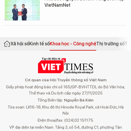
VietNamNet
Xã hội số
Kinh tế số
Khoa học - Công nghệ
Thị trường số
Th
Cơ quan của Hội Truyền thông số Việt Nam
Giấy phép hoạt động báo chí số 165/GP-BVHTTDL do Bộ Văn hóa,
Thể thao và Du lịch cấp ngày 27/11/2025
Tổng Biên tập:
Nguyễn Bá Kiên
Tòa soạn: LK16-18, Khu đô thị Hinode Royal Park, xã Hoài Đức, Hà
Nội
Điện thoại/fax: (024)32 151175
VP đại diện tại miền Nam: Tầng 3, số 54, đường C1, phường Tân