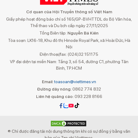
Cơ quan của Hội Truyền thông số Việt Nam
Giấy phép hoạt động báo chí số 165/GP-BVHTTDL do Bộ Văn hóa,
Thể thao và Du lịch cấp ngày 27/11/2025
Tổng Biên tập:
Nguyễn Bá Kiên
Tòa soạn: LK16-18, Khu đô thị Hinode Royal Park, xã Hoài Đức, Hà
Nội
Điện thoại/fax: (024)32 151175
VP đại diện tại miền Nam: Tầng 3, số 54, đường C1, phường Tân
Bình, TP.HCM
Email:
toasoan@viettimes.vn
Đường dây nóng:
0862 774 832
Liên hệ quảng cáo:
093 228 8166
® Chỉ được đăng tải nội dung thông tin khi có sự đồng ý bằng văn
bản của Tạp chí Viettimes.