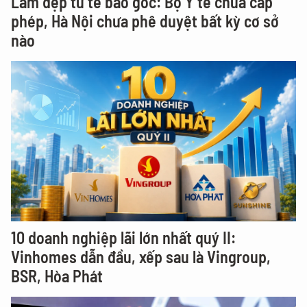
Làm đẹp từ tế bào gốc: Bộ Y tế chưa cấp
phép, Hà Nội chưa phê duyệt bất kỳ cơ sở
nào
10 doanh nghiệp lãi lớn nhất quý II:
Vinhomes dẫn đầu, xếp sau là Vingroup,
BSR, Hòa Phát