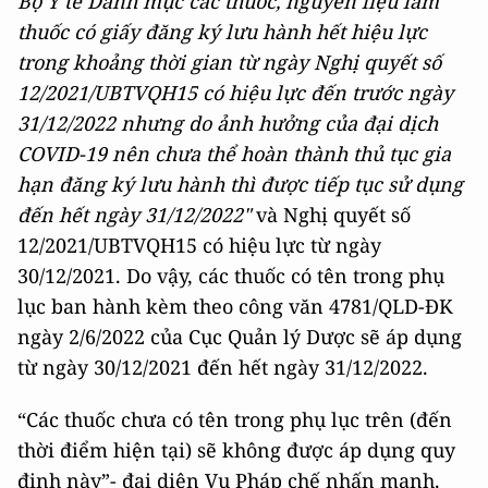
Bộ Y tế Danh mục các thuốc, nguyên liệu làm
thuốc có giấy đăng ký lưu hành hết hiệu lực
trong khoảng thời gian từ ngày Nghị quyết số
12/2021/UBTVQH15 có hiệu lực đến trước ngày
31
/
12
/
2022 nhưng do ảnh hưởng của đại dịch
COVID-19 nên chưa thể hoàn thành thủ tục gia
hạn đăng ký lưu hành thì được tiếp tục sử dụng
đến hết ngày 31
/
12
/
2022"
và Nghị quyết số
12/2021/UBTVQH15 có hiệu lực từ ngày
30/12/2021. Do vậy, các thuốc có tên trong phụ
lục ban hành kèm theo công văn 4781/QLD-ĐK
ngày 2/6/2022 của Cục Quản lý Dược sẽ áp dụng
từ ngày 30/12/2021 đến hết ngày 31/12/2022.
“Các thuốc chưa có tên trong phụ lục trên (đến
thời điểm hiện tại) sẽ không được áp dụng quy
định này”- đại diện Vụ Pháp chế nhấn mạnh.