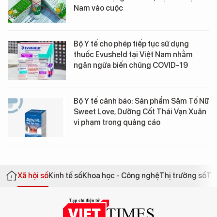
Nam vào cuộc
Bộ Y tế cho phép tiếp tục sử dụng
thuốc Evusheld tại Việt Nam nhằm
ngăn ngừa biến chủng COVID-19
Bộ Y tế cảnh báo: Sản phẩm Sâm Tố Nữ
Sweet Love, Dưỡng Cốt Thái Vạn Xuân
vi phạm trong quảng cáo
Xã hội số
Kinh tế số
Khoa học - Công nghệ
Thị trường số
Th