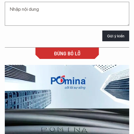
Gửi ý kiến
ĐỪNG BỎ LỠ