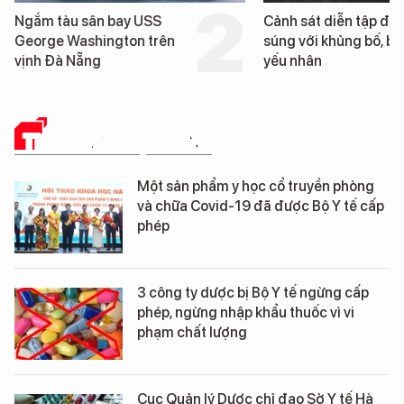
Ngắm tàu sân bay USS
Cảnh sát diễn tập đấ
George Washington trên
súng với khủng bố, bả
vịnh Đà Nẵng
yếu nhân
THUỐC VÀ CUỘC SỐNG
Một sản phẩm y học cổ truyền phòng
và chữa Covid-19 đã được Bộ Y tế cấp
phép
3 công ty dược bị Bộ Y tế ngừng cấp
phép, ngừng nhập khẩu thuốc vì vi
phạm chất lượng
Cục Quản lý Dược chỉ đạo Sở Y tế Hà