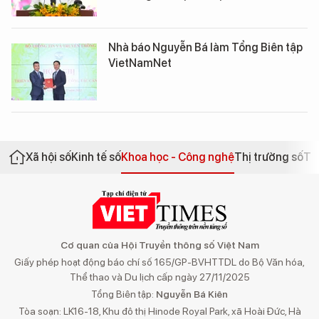
Nhà báo Nguyễn Bá làm Tổng Biên tập
VietNamNet
Xã hội số
Kinh tế số
Khoa học - Công nghệ
Thị trường số
Th
Cơ quan của Hội Truyền thông số Việt Nam
Giấy phép hoạt động báo chí số 165/GP-BVHTTDL do Bộ Văn hóa,
Thể thao và Du lịch cấp ngày 27/11/2025
Tổng Biên tập:
Nguyễn Bá Kiên
Tòa soạn: LK16-18, Khu đô thị Hinode Royal Park, xã Hoài Đức, Hà