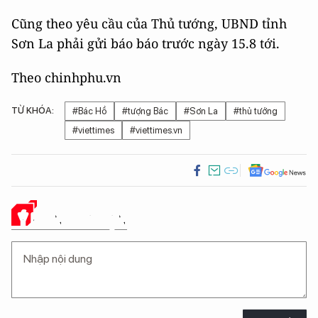
Cũng theo yêu cầu của Thủ tướng, UBND tỉnh
Sơn La phải gửi báo báo trước ngày 15.8 tới.
Theo chinhphu.vn
TỪ KHÓA:
#Bác Hồ
#tượng Bác
#Sơn La
#thủ tướng
#viettimes
#viettimes.vn
Ý KIẾN CỦA BẠN