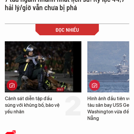
hải lý/giờ vẫn chưa bị phá
ĐỌC NHIỀU
Cảnh sát diễn tập đấu
Hình ảnh đầu tiên về 
súng với khủng bố, bảo vệ
tàu sân bay USS Geo
yếu nhân
Washington vừa đến 
Nẵng