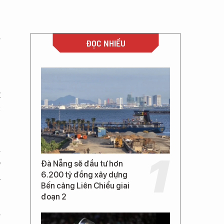
g
ĐỌC NHIỀU
,
t
c
i
ỏ
Đà Nẵng sẽ đầu tư hơn
u
6.200 tỷ đồng xây dựng
Bến cảng Liên Chiểu giai
đoạn 2
g