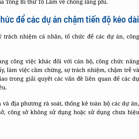
ủa Tổng Bí thư Tô Lâm về chống lãng phí.
chức để các dự án chậm tiến độ kéo dài
 trách nhiệm cá nhân, tổ chức để các dự án, côn
ang công việc khác đối với cán bộ, công chức năn
y, làm việc cầm chừng, sợ trách nhiệm, chậm trễ v
ao trong giải quyết các vấn đề liên quan để các d
êu.
và địa phương rà soát, thống kê toàn bộ các dự án
 sở, công sở không sử dụng hoặc sử dụng chưa hiệ