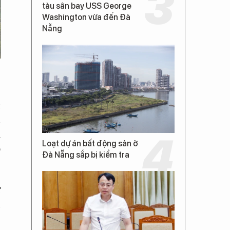
tàu sân bay USS George
Washington vừa đến Đà
Nẵng
c
u
i
Loạt dự án bất động sản ở
o
Đà Nẵng sắp bị kiểm tra
ự
n
,