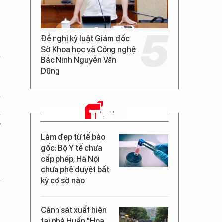
Đề nghị kỷ luật Giám đốc
Sở Khoa học và Công nghệ
g
Bắc Ninh Nguyễn Văn
Dũng
g
à
TIN MỚI
ự
Làm đẹp từ tế bào
gốc: Bộ Y tế chưa
cấp phép, Hà Nội
,
chưa phê duyệt bất
u
kỳ cơ sở nào
Cảnh sát xuất hiện
tại nhà Huấn "Hoa