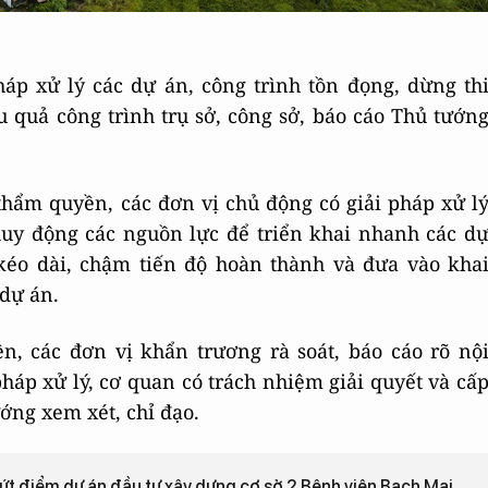
p xử lý các dự án, công trình tồn đọng, dừng th
u quả công trình trụ sở, công sở, báo cáo Thủ tướn
thẩm quyền, các đơn vị chủ động có giải pháp xử l
huy động các nguồn lực để triển khai nhanh các d
 kéo dài, chậm tiến độ hoàn thành và đưa vào kha
 dự án.
, các đơn vị khẩn trương rà soát, báo cáo rõ nộ
háp xử lý, cơ quan có trách nhiệm giải quyết và cấ
ớng xem xét, chỉ đạo.
dứt điểm dự án đầu tư xây dựng cơ sở 2 Bệnh viện Bạch Mai,