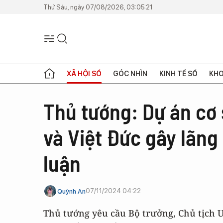
Thứ Sáu, ngày 07/08/2026, 03:05:21
XÃ HỘI SỐ
GÓC NHÌN
KINH TẾ SỐ
KHO
Thủ tướng: Dự án cơ 
và Việt Đức gây lãng
luận
07/11/2024 04:22
Quỳnh An
Thủ tướng yêu cầu Bộ trưởng, Chủ tịch U