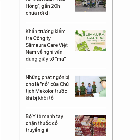
Hồng", gần 20h
chưa rời đi
Khẩn trương kiểm
tra Công ty
Slimaura Care Việt
Nam về nghi vấn
dùng giấy tờ “ma”
Những phát ngôn bị
cho là "nổ" của Chủ
tịch Mekolor trước
khi bị khởi tố
Bộ Y tế mạnh tay
chặn thuốc cổ
truyền giả