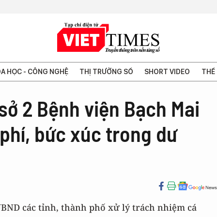
A HỌC - CÔNG NGHỆ
THỊ TRƯỜNG SỐ
SHORT VIDEO
THẾ 
sở 2 Bệnh viện Bạch Mai
 phí, bức xúc trong dư
BND các tỉnh, thành phố xử lý trách nhiệm cá