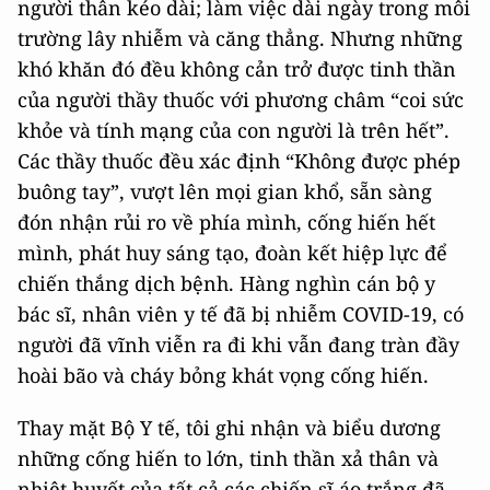
người thân kéo dài; làm việc dài ngày trong môi
trường lây nhiễm và căng thẳng. Nhưng những
khó khăn đó đều không cản trở được tinh thần
của người thầy thuốc với phương châm “coi sức
khỏe và tính mạng của con người là trên hết”.
Các thầy thuốc đều xác định “Không được phép
buông tay”, vượt lên mọi gian khổ, sẵn sàng
đón nhận rủi ro về phía mình, cống hiến hết
mình, phát huy sáng tạo, đoàn kết hiệp lực để
chiến thắng dịch bệnh. Hàng nghìn cán bộ y
bác sĩ, nhân viên y tế đã bị nhiễm COVID-19, có
người đã vĩnh viễn ra đi khi vẫn đang tràn đầy
hoài bão và cháy bỏng khát vọng cống hiến. ​
Thay mặt Bộ Y tế, tôi ghi nhận và biểu dương
những cống hiến to lớn, tinh thần xả thân và
nhiệt huyết của tất cả các chiến sĩ áo trắng đã