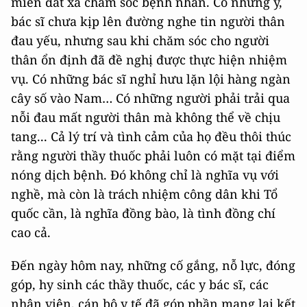
miền đất xa chăm sóc bệnh nhân. Có những y,
bác sĩ chưa kịp lên đường nghe tin người thân
đau yếu, nhưng sau khi chăm sóc cho người
thân ổn định đã đề nghị được thực hiện nhiệm
vụ. Có những bác sĩ nghỉ hưu lặn lội hàng ngàn
cây số vào Nam… Có những người phải trải qua
nỗi đau mất người thân mà không thể về chịu
tang... Cả lý trí và tình cảm của họ đều thôi thúc
rằng người thầy thuốc phải luôn có mặt tại điểm
nóng dịch bệnh. Đó không chỉ là nghĩa vụ với
nghề, mà còn là trách nhiệm công dân khi Tổ
quốc cần, là nghĩa đồng bào, là tình đồng chí
cao cả.
Đến ngày hôm nay, những cố gắng, nỗ lực, đóng
góp, hy sinh các thầy thuốc, các y bác sĩ, các
nhân viên, cán bộ y tế đã góp phần mang lại kết