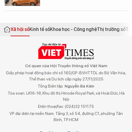
Xã hội số
Kinh tế số
Khoa học - Công nghệ
Thị trường số
Th
Cơ quan của Hội Truyền thông số Việt Nam
Giấy phép hoạt động báo chí số 165/GP-BVHTTDL do Bộ Văn hóa,
Thể thao và Du lịch cấp ngày 27/11/2025
Tổng Biên tập:
Nguyễn Bá Kiên
Tòa soạn: LK16-18, Khu đô thị Hinode Royal Park, xã Hoài Đức, Hà
Nội
Điện thoại/fax: (024)32 151175
VP đại diện tại miền Nam: Tầng 3, số 54, đường C1, phường Tân
Bình, TP.HCM