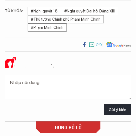
TỪ KHÓA:
#Nghị quyết 18
#Nghị quyết Đại hội Đảng XIII
#Thủ tướng Chính phủ Phạm Minh Chính
#Phạm Minh Chính
Ý KIẾN CỦA BẠN
Gửi ý kiến
ĐỪNG BỎ LỠ