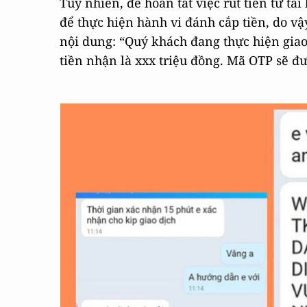
Tuy nhiên, để hoàn tất việc rút tiền từ tà
để thực hiện hành vi đánh cắp tiền, do v
nội dung: “Quý khách đang thực hiện giao 
tiền nhận là xxx triệu đồng. Mã OTP sẽ đư