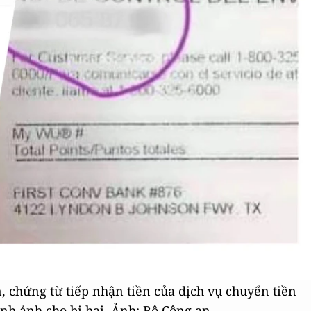
, chứng từ tiếp nhận tiền của dịch vụ chuyển tiền
ình ảnh cho bị hại. Ảnh: Bộ Công an