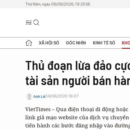
Thứ Năm, ngày 06/08/2026, 19:25:58
XÃ HỘI SỐ
GÓC NHÌN
KINH TẾ SỐ
KHO
Thủ đoạn lừa đảo cự
tài sản người bán hà
04/06/2020 16:07
Anh Lê
VietTimes – Qua điện thoại di động hoặc
link giả mạo website của dịch vụ chuyển
tiến hành các bước đăng nhập vào đường l