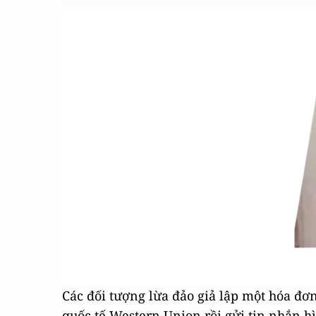
Các đối tượng lừa đảo giả lập một hóa đơn
quốc tế Western Union rồi gửi tin nhắn h