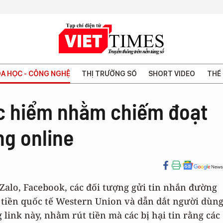
A HỌC - CÔNG NGHỆ
THỊ TRƯỜNG SỐ
SHORT VIDEO
THẾ 
c hiểm nhằm chiếm đoạt
ng online
 Zalo, Facebook, các đối tượng gửi tin nhắn đường
 tiền quốc tế Western Union và dẫn dắt người dùn
ink này, nhằm rút tiền mà các bị hại tin rằng các