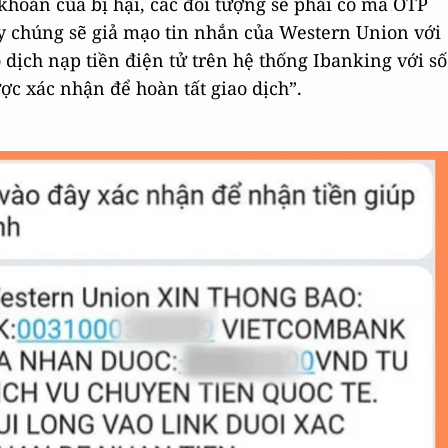
i khoản của bị hại, các đối tượng sẽ phải có mã OTP
ậy chúng sẽ giả mạo tin nhắn của Western Union với
dịch nạp tiền điện tử trên hệ thống Ibanking với số
ợc xác nhận để hoàn tất giao dịch”.