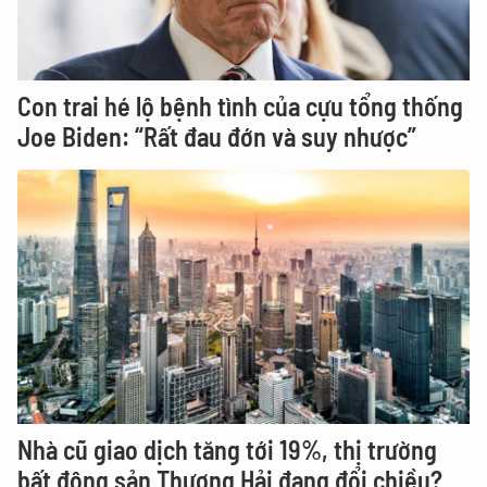
Con trai hé lộ bệnh tình của cựu tổng thống
Joe Biden: “Rất đau đớn và suy nhược”
Nhà cũ giao dịch tăng tới 19%, thị trường
bất động sản Thượng Hải đang đổi chiều?