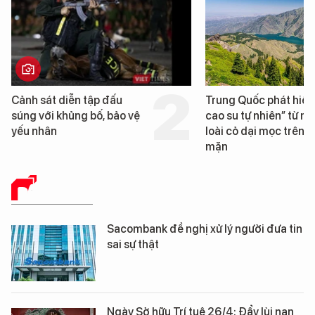
 diễn tập đấu
Trung Quốc phát hiện “mỏ
 khủng bố, bảo vệ
cao su tự nhiên” từ một
loài cỏ dại mọc trên đất
mặn
BÁO CHÍ SỐ
Sacombank đề nghị xử lý người đưa tin
sai sự thật
Ngày Sở hữu Trí tuệ 26/4: Đẩy lùi nạn