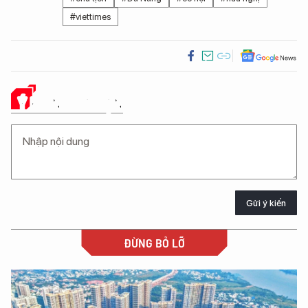
#viettimes
Ý KIẾN CỦA BẠN
Gửi ý kiến
ĐỪNG BỎ LỠ