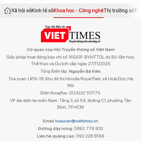
Xã hội số
Kinh tế số
Khoa học - Công nghệ
Thị trường số
Th
Cơ quan của Hội Truyền thông số Việt Nam
Giấy phép hoạt động báo chí số 165/GP-BVHTTDL do Bộ Văn hóa,
Thể thao và Du lịch cấp ngày 27/11/2025
Tổng Biên tập:
Nguyễn Bá Kiên
Tòa soạn: LK16-18, Khu đô thị Hinode Royal Park, xã Hoài Đức, Hà
Nội
Điện thoại/fax: (024)32 151175
VP đại diện tại miền Nam: Tầng 3, số 54, đường C1, phường Tân
Bình, TP.HCM
Email:
toasoan@viettimes.vn
Đường dây nóng:
0862 774 832
Liên hệ quảng cáo:
093 228 8166