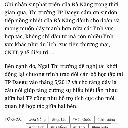
Ghi nhận sự phát triển của Đà Nẵng trong thời
gian qua, Thị trưởng TP Daegu cảm ơn sự đón
tiếp nồng nhiệt của Đà Nẵng dành cho đoàn và
mong muốn đẩy mạnh hơn nữa các lĩnh vực
hợp tác, không chỉ đầu tư mà còn nhiều lĩnh
vực khác như du lịch, xúc tiến thương mại,
CNTT, y tế điều trị….
Bên cạnh đó, Ngài Thị trưởng đề nghị tái khởi
động lại chương trình trao đổi cán bộ học tập tại
TP Daegu vào tháng 5/2017 và cho rằng đây là
cầu nối giúp tăng cường sự hiểu biết lẫn nhau
giữa hai TP cũng như hỗ trợ tích cực cho mối
quan hệ hợp tác giữa hai bên.
TỪ KHÓA:
#Đà Nẵng
#hợp tác
#Hàn Quốc
#thị trường
#chủ tịch
#Đà Nẵng
#cơ hội
#hữu nghị