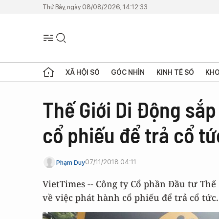
Thứ Bảy, ngày 08/08/2026, 14:12:33
XÃ HỘI SỐ
GÓC NHÌN
KINH TẾ SỐ
KHO
Thế Giới Di Động sắp
cổ phiếu để trả cổ tứ
07/11/2018 04:11
Phạm Duy
VietTimes -- Công ty Cổ phần Đầu tư Thế
về việc phát hành cổ phiếu để trả cổ tức.