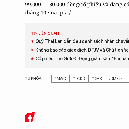
99.000 – 130.000 đồng/cổ phiếu và đang có
tháng 10 vừa qua./.
TIN LIÊN QUAN
Quỹ Thái Lan dẫn đầu danh sách nhận chuyển
Không báo cáo giao dịch, DFJV và Chủ tịch Yea
Cổ phiếu Thế Giới Đi Động giảm sâu: “Em bán
TỪ KHÓA:
#MWG
#TGDĐ
#ĐMX
#ĐMX mini
Ý KIẾN CỦA BẠN