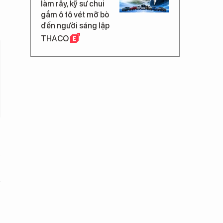
làm rẫy, kỹ sư chui
gầm ô tô vét mỡ bò
đến người sáng lập
THACO