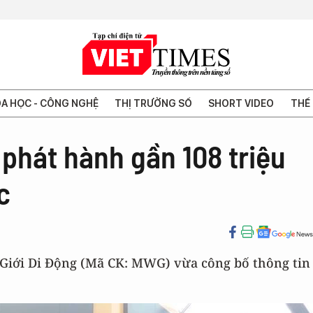
A HỌC - CÔNG NGHỆ
THỊ TRƯỜNG SỐ
SHORT VIDEO
THẾ 
 phát hành gần 108 triệu
c
 Giới Di Động (Mã CK: MWG) vừa công bố thông tin