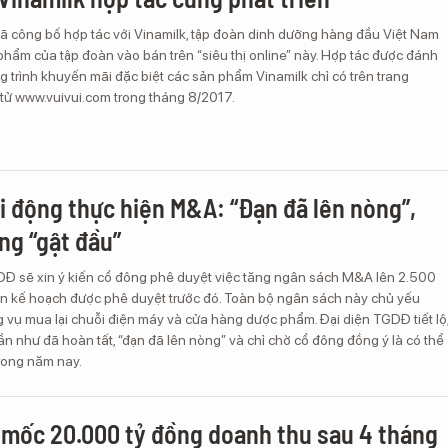
đã công bố hợp tác với Vinamilk, tập đoàn dinh dưỡng hàng đầu Việt Nam
hẩm của tập đoàn vào bán trên “siêu thị online” này. Hợp tác được đánh
trình khuyến mãi đặc biệt các sản phẩm Vinamilk chỉ có trên trang
 tử www.vuivui.com trong tháng 8/2017.
Di động thực hiện M&A: “Đạn đã lên nòng”,
ng “gật đầu”
DĐ sẽ xin ý kiến cổ đông phê duyệt việc tăng ngân sách M&A lên 2.500
lần kế hoạch được phê duyệt trước đó. Toàn bộ ngân sách này chủ yếu
 vụ mua lại chuỗi điện máy và cửa hàng dược phẩm. Đại diện TGDĐ tiết lộ
 như đã hoàn tất, “đạn đã lên nòng” và chỉ chờ cổ đông đồng ý là có thể
trong năm nay.
mốc 20.000 tỷ đồng doanh thu sau 4 tháng