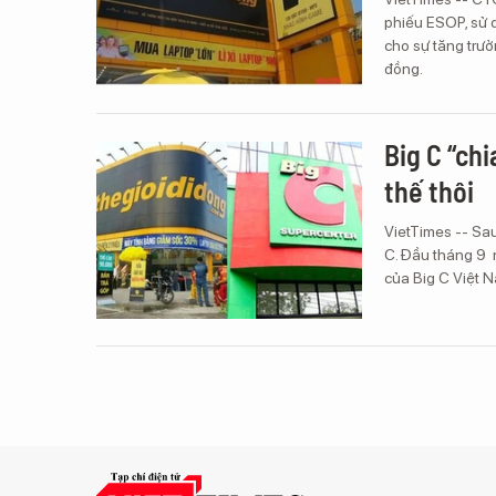
phiếu ESOP, sử 
cho sự tăng trưởn
đồng.
Big C “ch
thế thôi
VietTimes -- Sau
C. Đầu tháng 9 
của Big C Việt 