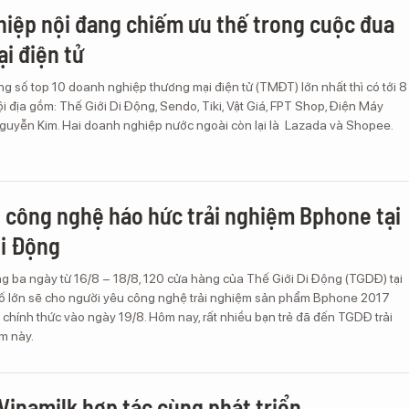
iệp nội đang chiếm ưu thế trong cuộc đua
i điện tử
ng số top 10 doanh nghiệp thương mại điện tử (TMĐT) lớn nhất thì có tới 8
 địa gồm: Thế Giới Di Động, Sendo, Tiki, Vật Giá, FPT Shop, Điện Máy
Nguyễn Kim. Hai doanh nghiệp nước ngoài còn lại là Lazada và Shopee.
 công nghệ háo hức trải nghiệm Bphone tại
Di Động
g ba ngày từ 16/8 – 18/8, 120 cửa hàng của Thế Giới Di Động (TGDĐ) tại
ố lớn sẽ cho người yêu công nghệ trải nghiệm sản phẩm Bphone 2017
 chính thức vào ngày 19/8. Hôm nay, rất nhiều bạn trẻ đã đến TGDĐ trải
m này.
 Vinamilk hợp tác cùng phát triển