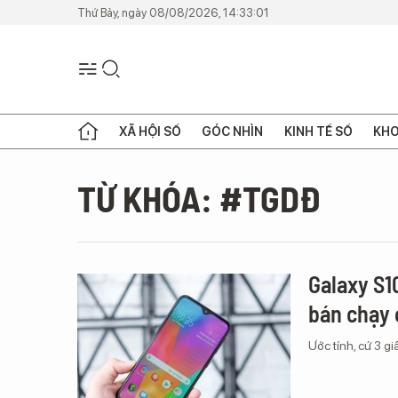
Thứ Bảy, ngày 08/08/2026, 14:33:01
XÃ HỘI SỐ
GÓC NHÌN
KINH TẾ SỐ
KHO
TỪ KHÓA: #TGDĐ
Galaxy S1
bán chạy 
Ước tính, cứ 3 g