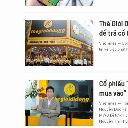
Thế Giới 
để trả cổ 
VietTimes -- Cô
tin về việc phát 
Cổ phiếu 
mua vào”
VietTimes -- Tro
Nguyễn Đức Tài 
MWG kể từ khi cô
Nguyễn Thị Thu 