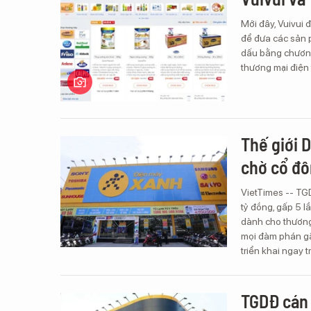
Mới đây, Vuivui 
để đưa các sản p
dấu bằng chương 
thương mại điện
Thế giới 
chờ cổ đô
VietTimes -- TG
tỷ đồng, gấp 5 
dành cho thương
mọi đàm phán gần
triển khai ngay 
TGDĐ cán 