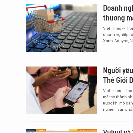
Doanh ngh
thương mạ
VietTimes -- Tro
doanh nghiệp nội
Xanh, Adayroi, 
Người yêu
Thế Giới 
VietTimes – Tron
một số thành ph
trước khi mở bán
nghiệm sản phẩ
Vuivui và