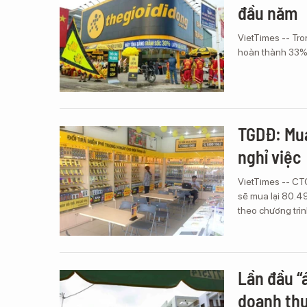
đầu năm
VietTimes -- Tr
hoàn thành 33% 
TGDĐ: Mua
nghỉ việc
VietTimes -- CT
sẽ mua lại 80.49
theo chương trì
Lần đầu “á
doanh th