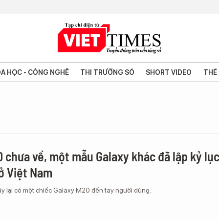
A HỌC - CÔNG NGHỆ
THỊ TRƯỜNG SỐ
SHORT VIDEO
THẾ 
0 chưa về, một mẫu Galaxy khác đã lập kỷ lụ
ở Việt Nam
iây lại có một chiếc Galaxy M20 đến tay người dùng.