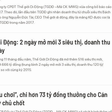
ông ty CPĐT Thế giới Di Động (TGDĐ –Mã CK: MWG) vừa công bố báo cáo
7. Theo đó, lần đầu tiên TGDĐ ghi nhận doanh thu từ chuỗi siêu thị Bách
 ông Nguyễn Đức Tài, CEO Thế giới di động, đây là mảng KD được coi là
a TGDĐ trong năm 2017.
Di Động: 2 ngày mở mới 3 siêu thị, doanh thu
ày
ng 11 tháng đầu năm, Thế Giới Di Động đã mở thêm 516 siêu thị mới,
.666 tỷ đồng (trung bình 2 ngày mở mới 3 siêu thị, doanh thu 120 tỷ/
 so với cùng kỳ 2015.
u chơi”, chi hơn 73 tỷ đồng thưởng cho Cán
ý chủ chốt
CP Đầu tư Thế Giới Di Động (TGDĐ – Mã CK: MWG) sẽ phát hành thêm cổ