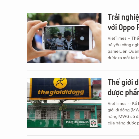
Trải nghi
với Oppo 
VietTimes – Thế
trẻ yêu công ngh
game Liên Quân 
được ra mắt tại 
Thế giới d
dược phẩ
VietTimes -- Kế
giới di động (M
năng MWG sẽ đà
cửa hàng dược p