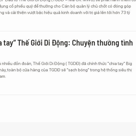
dụng cổ phiếu quỹ để thưởng cho Cán bộ quản lý chủ chốt có đóng góp
g và cải thiện vượt bậc hiệu quả kinh doanh với trị giá lên tới hơn 73 tỷ
ia tay” Thế Giới Di Động: Chuyện thường tình
 nhiều đồn đoán, Thế Giới Di Động ( TGDĐ) đã chính thức "chia tay" Big
này, toàn bộ cửa hàng của TGDĐ sẽ "sạch bóng" trong hệ thống siêu thị
Nam.