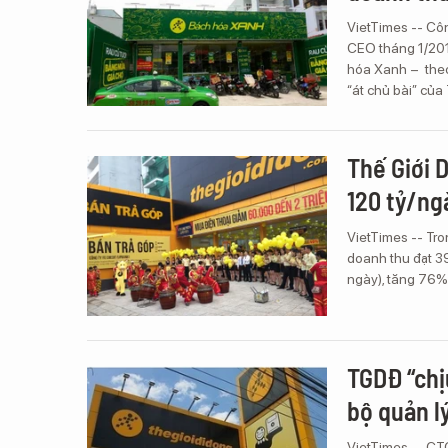
VietTimes -- C
CEO tháng 1/201
hóa Xanh – theo
“át chủ bài” củ
Thế Giới 
120 tỷ/ng
VietTimes -- Tro
doanh thu đạt 39
ngày), tăng 76%
TGDĐ “chị
bộ quản l
VietTimes -- CT