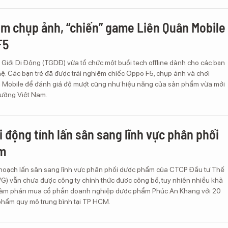
ệm chụp ảnh, “chiến” game Liên Quân Mobile
F5
 Giới Di Động (TGDĐ) vừa tổ chức một buổi tech offline dành cho các bạn
ệ. Các bạn trẻ đã được trải nghiệm chiếc Oppo F5, chụp ảnh và chơi
Mobile để đánh giá độ mượt cũng như hiệu năng của sản phẩm vừa mới
trường Việt Nam.
i động tính lấn sân sang lĩnh vực phân phối
m
 hoạch lấn sân sang lĩnh vực phân phối dược phẩm của CTCP Đầu tư Thế
WG) vẫn chưa được công ty chính thức đươc công bố, tuy nhiên nhiều khả
m phán mua cổ phần doanh nghiệp dược phẩm Phúc An Khang với 20
hẩm quy mô trung bình tại TP HCM.