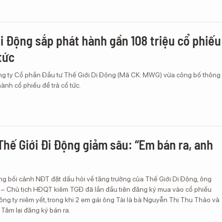
Di Động sắp phát hành gần 108 triệu cổ phiếu
tức
ng ty Cổ phần Đầu tư Thế Giới Di Động (Mã CK: MWG) vừa công bố thông
hành cổ phiếu để trả cổ tức.
Thế Giới Đi Động giảm sâu: “Em bán ra, anh
ng bối cảnh NĐT đặt dấu hỏi về tăng trưởng của Thế Giới Di Động, ông
– Chủ tịch HĐQT kiêm TGĐ đã lần đầu tiên đăng ký mua vào cổ phiếu
ng ty niêm yết, trong khi 2 em gái ông Tài là bà Nguyễn Thị Thu Thảo và
Tâm lại đăng ký bán ra.