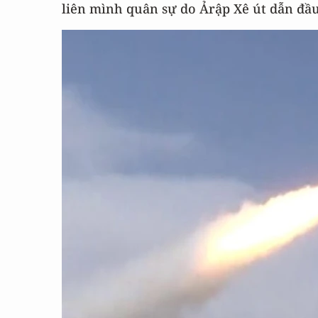
liên mình quân sự do Ảrập Xê út dẫn đầu