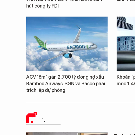
hút công ty FDI
ACV "ôm" gần 2.700 tỷ đồng nợ xấu
Khoản “p
Bamboo Airways, SGN và Sasco phải
mốc 1.4
trích lập dự phòng
PHÂN TÍCH