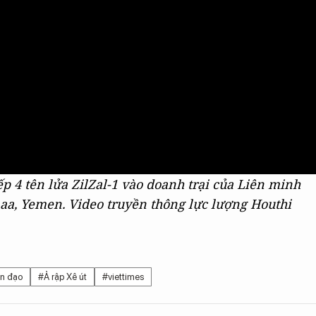
p 4 tên lửa ZilZal-1 vào doanh trại của Liên minh
aa, Yemen. Video truyền thông lực lượng Houthi
ạn đạo
#Ả rập Xê út
#viettimes