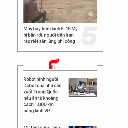
Máy bay tiêm kích F-15 Mỹ
bị bắn rơi, người dân Iran
ráo riết săn lùng phi công
TIN MỚI
Robot hình người
Dobot của nhà sản
xuất Trung Quốc
nấu ăn từ khoảng
cách 1.800 km
bằng kính VR
Mỹ tạm dừng viện