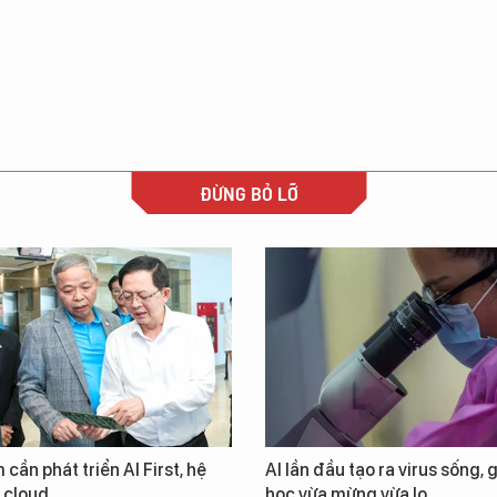
ĐỪNG BỎ LỠ
 cần phát triển AI First, hệ
AI lần đầu tạo ra virus sống, 
i cloud
học vừa mừng vừa lo