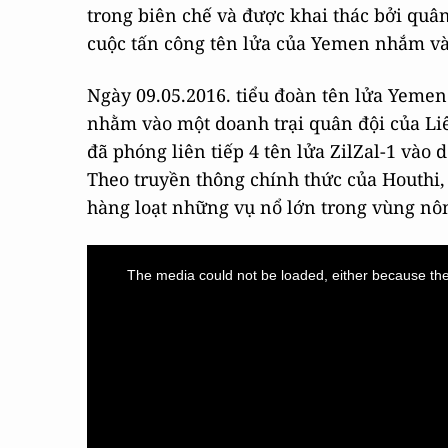
trong biên chế và được khai thác bởi quân
cuộc tấn công tên lửa của Yemen nhắm và
Ngày 09.05.2016. tiểu đoàn tên lửa Yemen
nhằm vào một doanh trại quân đội của L
đã phóng liên tiếp 4 tên lửa ZilZal-1 vào
Theo truyền thông chính thức của Houthi, 
hàng loạt những vụ nổ lớn trong vùng nôn
This
is
a
The media could not be loaded, either because the 
modal
window.