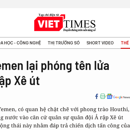
A HỌC - CÔNG NGHỆ
THỊ TRƯỜNG SỐ
SHORT VIDEO
THẾ 
emen lại phóng tên lửa
ập Xê út
 Yemen, có quan hệ chặt chẽ với phong trào Houthi,
g nước vào căn cứ quân sự quân đội Ả rập Xê út
Động thái này nhằm đáp trả chiến dịch tấn công của