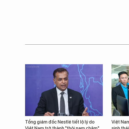
Tổng giám đốc Nestlé tiết lộ lý do
Việt Nam
Việt Nam trở thành "thỏi nam châm"
sinh thá