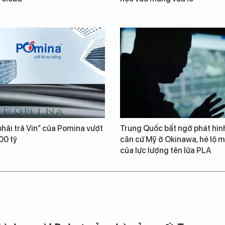
hải trả Vin” của Pomina vượt
Trung Quốc bất ngờ phát hìn
00 tỷ
căn cứ Mỹ ở Okinawa, hé lộ m
của lực lượng tên lửa PLA