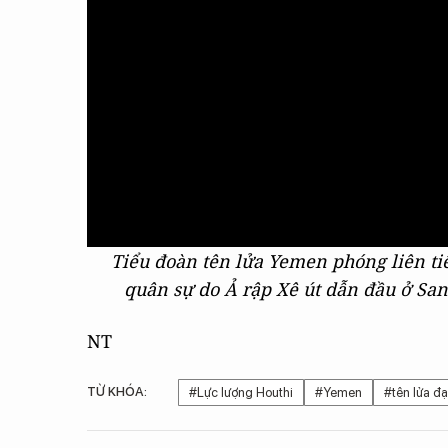
Tiểu đoàn tên lửa Yemen phóng liên tiế
quân sự do Ả rập Xê út dẫn đầu ở San
NT
TỪ KHÓA:
#Lực lượng Houthi
#Yemen
#tên lửa đ