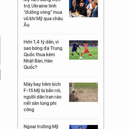
trợ, Ukraine tính
“đường vòng” mua
vũ khí Mỹ qua châu
Âu
Hơn 1,4 tỷ dân, vì
sao bóng đá Trung
Quốc thua kém
Nhật Bản, Hàn
Quốc?
Máy bay tiêm kích
F-15 Mỹ bị bắn rơi,
người dân Iran ráo
riết săn lùng phi
công
Ngoại trưởng Mỹ