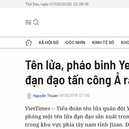
Thứ Sáu, ngày 07/08/2026, 22:38:16
XÃ HỘI SỐ
GÓC NHÌN
KINH TẾ SỐ
KHO
Tên lửa, pháo binh Y
đạn đạo tấn công Ả r
14/05/2018 07:00
Nguyễn Thuận
VietTimes -- Tiểu đoàn tên lửa quân đội
phóng một tên lửa đạn đạo sản xuất tron
trong khu vực phía tây nam tỉnh Jizan. 