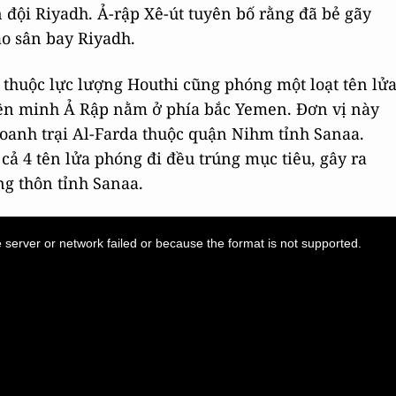
 đội Riyadh. Ả-rập Xê-út tuyên bố rằng đã bẻ gãy
o sân bay Riyadh.
 thuộc lực lượng Houthi cũng phóng một loạt tên lử
iên minh Ả Rập nằm ở phía bắc Yemen. Đơn vị này
 doanh trại Al-Farda thuộc quận Nihm tỉnh Sanaa.
cả 4 tên lửa phóng đi đều trúng mục tiêu, gây ra
g thôn tỉnh Sanaa.
server or network failed or because the format is not supported.