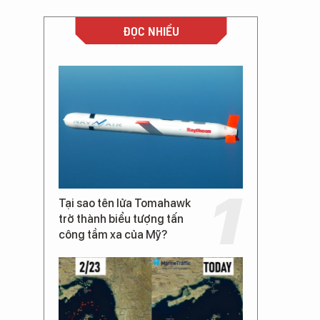
ĐỌC NHIỀU
Tại sao tên lửa Tomahawk
trở thành biểu tượng tấn
công tầm xa của Mỹ?