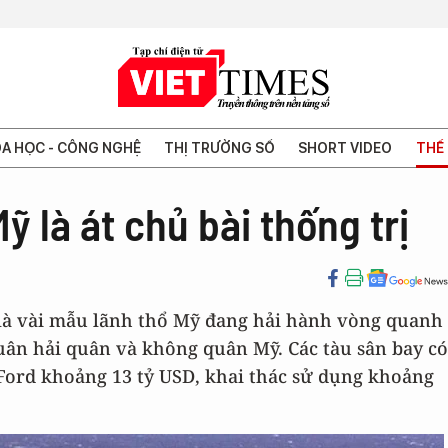
A HỌC - CÔNG NGHỆ
THỊ TRƯỜNG SỐ
SHORT VIDEO
THẾ 
ỹ là át chủ bài thống trị
, là vài mẫu lãnh thổ Mỹ đang hải hành vòng quanh
uân hải quân và không quân Mỹ. Các tàu sân bay có
 Ford khoảng 13 tỷ USD, khai thác sử dụng khoảng