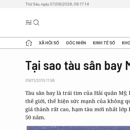
Thứ Sáu, ngày 07/08/2026, 08:17:14
XÃ HỘI SỐ
GÓC NHÌN
KINH TẾ SỐ
KHO
Tại sao tàu sân bay M
09/11/2015 11:58
Tàu sân bay là trái tim của Hải quân Mỹ
thế giới, thể hiện sức mạnh của không q
giá thành rất cao, hạm tàu mới nhất lớp
50 năm.