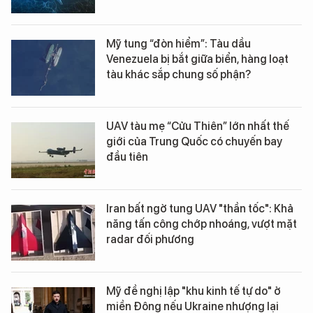
Mỹ tung “đòn hiểm”: Tàu dầu
Venezuela bị bắt giữa biển, hàng loạt
tàu khác sắp chung số phận?
UAV tàu mẹ “Cửu Thiên” lớn nhất thế
giới của Trung Quốc có chuyến bay
đầu tiên
Iran bất ngờ tung UAV "thần tốc": Khả
năng tấn công chớp nhoáng, vượt mặt
radar đối phương
Mỹ đề nghị lập "khu kinh tế tự do" ở
miền Đông nếu Ukraine nhượng lại