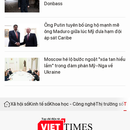
Donbass
Ông Putin tuyên bố ủng hộ mạnh mẽ
ông Maduro giữa lúc Mỹ đưa hạm đội
áp sát Caribe
Moscow hé lộ bước ngoặt "xóa tan hiểu
lầm" trong đàm phán Mỹ–Nga về
Ukraine
Xã hội số
Kinh tế số
Khoa học - Công nghệ
Thị trường số
Th