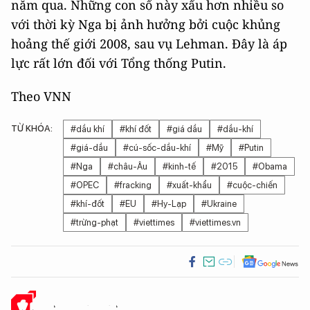
năm qua. Những con số này xấu hơn nhiều so
với thời kỳ Nga bị ảnh hưởng bởi cuộc khủng
hoảng thế giới 2008, sau vụ Lehman. Đây là áp
lực rất lớn đối với Tổng thống Putin.
Theo VNN
TỪ KHÓA:
#dầu khí
#khí đốt
#giá dầu
#dầu-khí
#giá-dầu
#cú-sốc-dầu-khí
#Mỹ
#Putin
#Nga
#châu-Âu
#kinh-tế
#2015
#Obama
#OPEC
#fracking
#xuất-khẩu
#cuộc-chiến
#khí-đốt
#EU
#Hy-Lạp
#Ukraine
#trừng-phạt
#viettimes
#viettimes.vn
Ý KIẾN CỦA BẠN