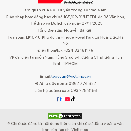
Cơ quan của Hội Truyền thông số Việt Nam
Giấy phép hoạt động báo chí số 165/GP-BVHTTDL do Bộ Văn hóa,
Thể thao và Du lịch cấp ngày 27/11/2025
Tổng Biên tập:
Nguyễn Bá Kiên
Tòa soạn: LK16-18, Khu đô thị Hinode Royal Park, xã Hoài Đức, Hà
Nội
Điện thoại/fax: (024)32 151175
VP đại diện tại miền Nam: Tầng 3, số 54, đường C1, phường Tân
Bình, TP.HCM
Email:
toasoan@viettimes.vn
Đường dây nóng:
0862 774 832
Liên hệ quảng cáo:
093 228 8166
® Chỉ được đăng tải nội dung thông tin khi có sự đồng ý bằng văn
bản của Tạp chí Viettimes.