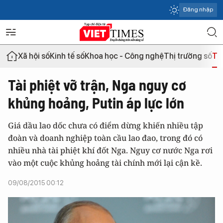
Đăng nhập
Xã hội số
Kinh tế số
Khoa học - Công nghệ
Thị trường số
Th
Tài phiệt vỡ trận, Nga nguy cơ
khủng hoảng, Putin áp lực lớn
Giá dầu lao dốc chưa có điểm dừng khiến nhiều tập
đoàn và doanh nghiệp toàn cầu lao đao, trong đó có
nhiều nhà tài phiệt khí đốt Nga. Nguy cơ nước Nga rơi
vào một cuộc khủng hoảng tài chính mới lại cận kề.
09/08/2015 00:12