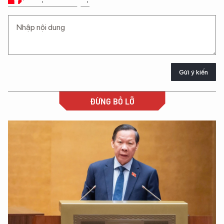
Gửi ý kiến
ĐỪNG BỎ LỠ