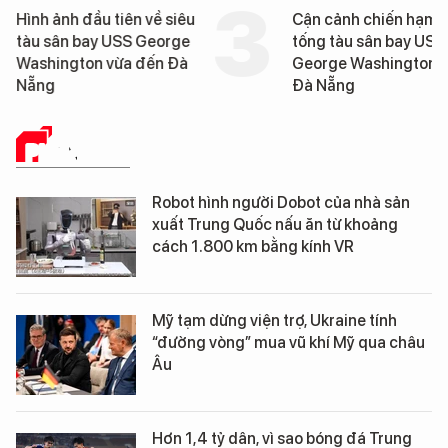
Hình ảnh đầu tiên về siêu
Cận cảnh chiến hạm 
tàu sân bay USS George
tống tàu sân bay USS
Washington vừa đến Đà
George Washington 
Nẵng
Đà Nẵng
PHÂN TÍCH
Robot hình người Dobot của nhà sản
xuất Trung Quốc nấu ăn từ khoảng
cách 1.800 km bằng kính VR
Mỹ tạm dừng viện trợ, Ukraine tính
“đường vòng” mua vũ khí Mỹ qua châu
Âu
Hơn 1,4 tỷ dân, vì sao bóng đá Trung