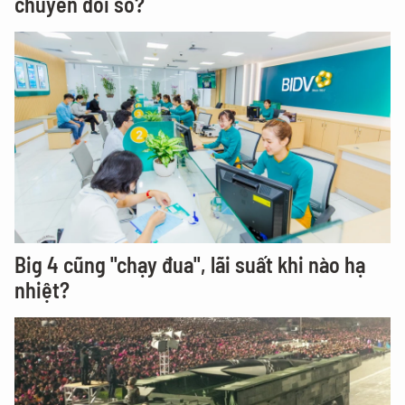
chuyển đổi số?
Big 4 cũng "chạy đua", lãi suất khi nào hạ
nhiệt?