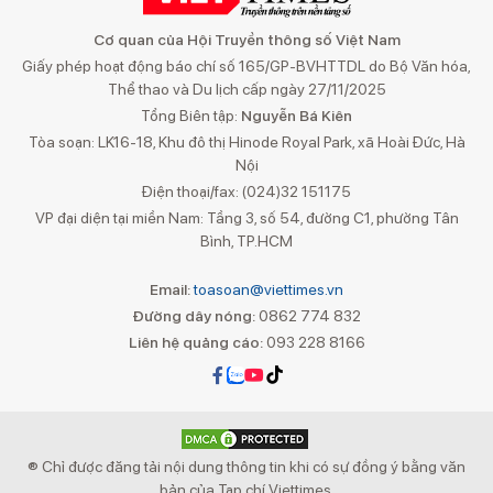
Cơ quan của Hội Truyền thông số Việt Nam
Giấy phép hoạt động báo chí số 165/GP-BVHTTDL do Bộ Văn hóa,
Thể thao và Du lịch cấp ngày 27/11/2025
Tổng Biên tập:
Nguyễn Bá Kiên
Tòa soạn: LK16-18, Khu đô thị Hinode Royal Park, xã Hoài Đức, Hà
Nội
Điện thoại/fax: (024)32 151175
VP đại diện tại miền Nam: Tầng 3, số 54, đường C1, phường Tân
Bình, TP.HCM
Email:
toasoan@viettimes.vn
Đường dây nóng:
0862 774 832
Liên hệ quảng cáo:
093 228 8166
® Chỉ được đăng tải nội dung thông tin khi có sự đồng ý bằng văn
bản của Tạp chí Viettimes.