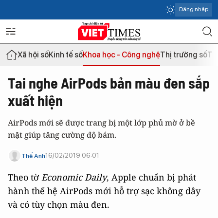
Đăng nhập
Xã hội số
Kinh tế số
Khoa học - Công nghệ
Thị trường số
Th
Tai nghe AirPods bản màu đen sắp
xuất hiện
AirPods mới sẽ được trang bị một lớp phủ mờ ở bề
mặt giúp tăng cường độ bám.
16/02/2019 06:01
Thế Anh
Theo tờ
Economic Daily
, Apple chuẩn bị phát
hành thế hệ AirPods mới hỗ trợ sạc không dây
và có tùy chọn màu đen.