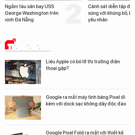
Cảnh sát diễn tập đấu
Hình ảnh đầu tiên về 
súng với khủng bố, bảo vệ
tàu sân bay USS Geo
yếu nhân
Washington vừa đến 
Nẵng
TIN CÔNG NGHỆ
Liệu Apple có bỏ lỡ thị trường điện
thoại gập?
Google ra mắt máy tính bảng Pixel đi
kèm với dock sạc không dây độc đáo
Google Pixel Fold ra mắt với thiết kế