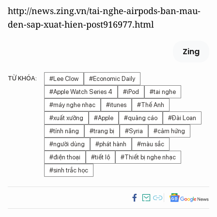
http://news.zing.vn/tai-nghe-airpods-ban-mau-
den-sap-xuat-hien-post916977.html
Zing
TỪ KHÓA:
#Lee Clow
#Economic Daily
#Apple Watch Series 4
#iPod
#tai nghe
#máy nghe nhạc
#itunes
#Thế Anh
#xuất xưởng
#Apple
#quảng cáo
#Đài Loan
#tính năng
#trang bị
#Syria
#cảm hứng
#người dùng
#phát hành
#màu sắc
#điện thoại
#tiết lộ
#Thiết bị nghe nhạc
#sinh trắc học