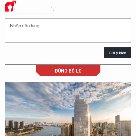
Ý KIẾN CỦA BẠN
Gửi ý kiến
ĐỪNG BỎ LỠ