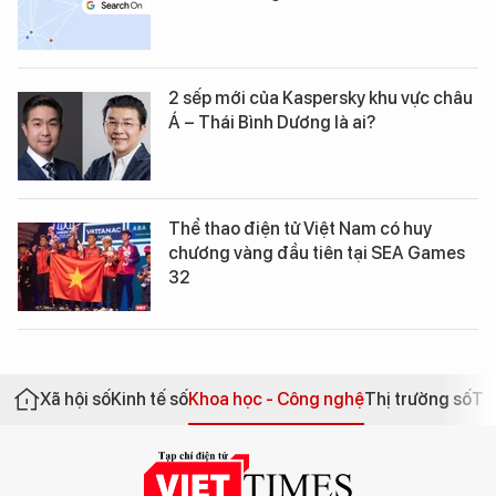
2 sếp mới của Kaspersky khu vực châu
Á – Thái Bình Dương là ai?
Thể thao điện tử Việt Nam có huy
chương vàng đầu tiên tại SEA Games
32
Xã hội số
Kinh tế số
Khoa học - Công nghệ
Thị trường số
Th