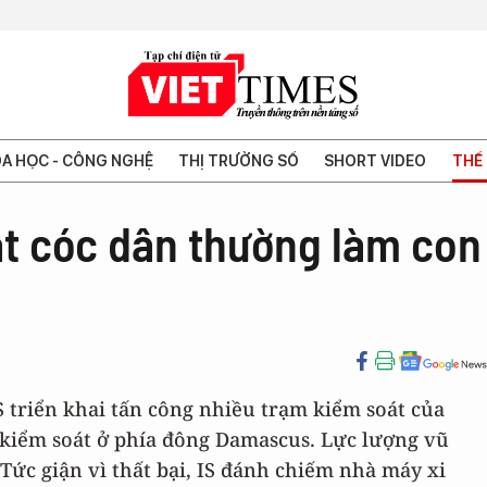
A HỌC - CÔNG NGHỆ
THỊ TRƯỜNG SỐ
SHORT VIDEO
THẾ 
bắt cóc dân thường làm con
IS triển khai tấn công nhiều trạm kiểm soát của
 kiểm soát ở phía đông Damascus. Lực lượng vũ
 Tức giận vì thất bại, IS đánh chiếm nhà máy xi