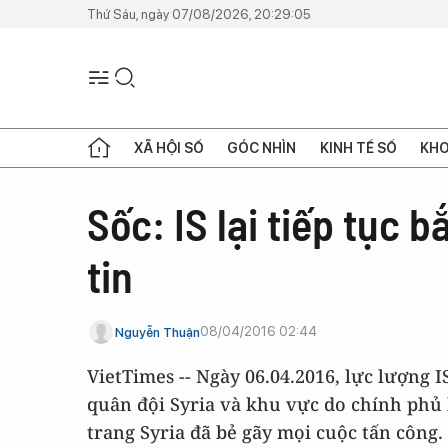
Thứ Sáu, ngày 07/08/2026, 20:29:05
XÃ HỘI SỐ
GÓC NHÌN
KINH TẾ SỐ
KHO
Sốc: IS lại tiếp tục 
tin
08/04/2016 02:44
Nguyễn Thuận
VietTimes -- Ngày 06.04.2016, lực lượng 
quân đội Syria và khu vực do chính phủ
trang Syria đã bẻ gãy mọi cuộc tấn công.