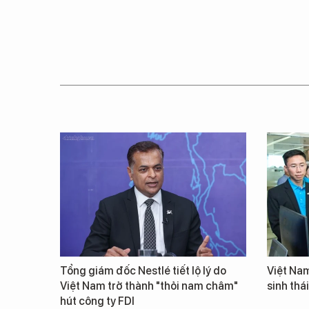
Tổng giám đốc Nestlé tiết lộ lý do
Việt Nam
Việt Nam trở thành "thỏi nam châm"
sinh thá
hút công ty FDI