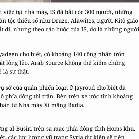
việc tại nhà máy, IS đã bắt cóc 300 người, những
ân tộc thiểu số như Druze, Alawites, người Kitô giáo
ắt đi, nhưng theo cáo buộc của IS, đó là những ngườ
yadeen cho biết, có khoảng 140 công nhân trốn
soát lỏng lẻo. Arab Source không thể kiểm chứng
 là sự thật.
 sở của quân phiến loạn ở Jayroud cho biết đã
ô phía đông thị trấn. Bên trên xe ước tính khoảng
 nhân từ Nhà máy Xi măng Badia.
ng al-Busiri trên sa mạc phía đông tỉnh Homs khu.
t, các lực lượng vũ trang Syria dự kiến sẽ tiến