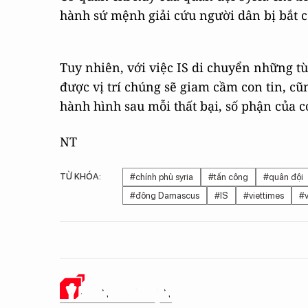
hành sứ mệnh giải cứu người dân bị bắt c
Tuy nhiên, với việc IS di chuyển những tù
được vị trí chúng sẽ giam cầm con tin, cũ
hành hình sau mỗi thất bại, số phận của c
NT
TỪ KHÓA:
#chính phủ syria
#tấn công
#quân đội
#đông Damascus
#IS
#viettimes
#v
Ý KIẾN CỦA BẠN