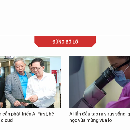
ĐỪNG BỎ LỠ
 cần phát triển AI First, hệ
AI lần đầu tạo ra virus sống, 
i cloud
học vừa mừng vừa lo