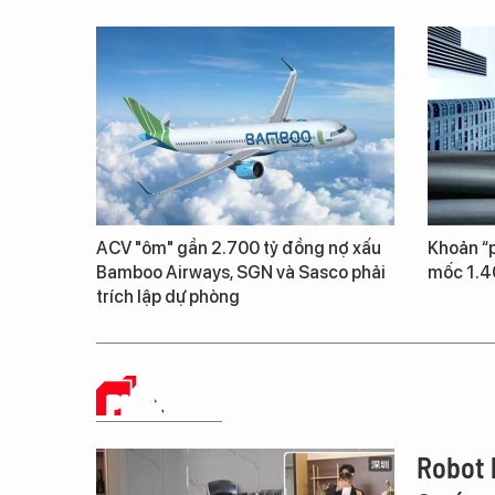
ACV "ôm" gần 2.700 tỷ đồng nợ xấu
Khoản “p
Bamboo Airways, SGN và Sasco phải
mốc 1.4
trích lập dự phòng
PHÂN TÍCH
Robot 