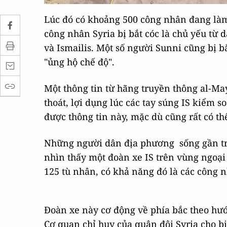
Lúc đó có khoảng 500 công nhân đang làm 
công nhân Syria bị bắt cóc là chủ yếu từ d
và Ismailis. Một số người Sunni cũng bị b
"ủng hộ chế độ".
Một thông tin từ hãng truyền thông al-Ma
thoát, lợi dụng lúc các tay súng IS kiểm 
được thông tin này, mặc dù cũng rất có thể
Những người dân địa phương sống gần trụ
nhìn thấy một đoàn xe IS trên vùng ngoại 
125 tù nhân, có khả năng đó là các công
Đoàn xe này cơ động về phía bắc theo hướ
Cơ quan chỉ huy của quân đội Syria cho biế