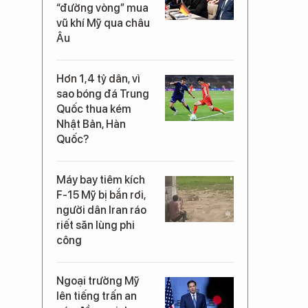
“đường vòng” mua
vũ khí Mỹ qua châu
Âu
Hơn 1,4 tỷ dân, vì
sao bóng đá Trung
Quốc thua kém
Nhật Bản, Hàn
Quốc?
Máy bay tiêm kích
F-15 Mỹ bị bắn rơi,
người dân Iran ráo
riết săn lùng phi
công
Ngoại trưởng Mỹ
lên tiếng trấn an