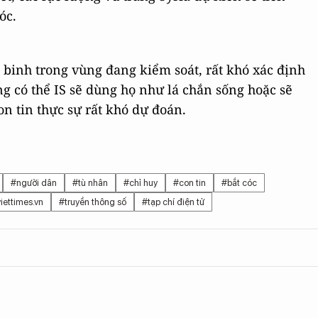
óc.
 binh trong vùng đang kiểm soát, rất khó xác định
ng có thể IS sẽ dùng họ như lá chắn sống hoặc sẽ
on tin thực sự rất khó dự đoán.
#người dân
#tù nhân
#chỉ huy
#con tin
#bắt cóc
iettimes.vn
#truyền thông số
#tạp chí điện tử