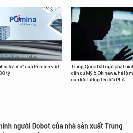
hải trả Vin” của Pomina vượt
Trung Quốc bất ngờ phát hìn
00 tỷ
căn cứ Mỹ ở Okinawa, hé lộ m
của lực lượng tên lửa PLA
hình người Dobot của nhà sản xuất Trung