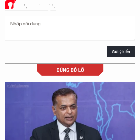
Ý KIẾN CỦA BẠN
Gửi ý kiến
ĐỪNG BỎ LỠ