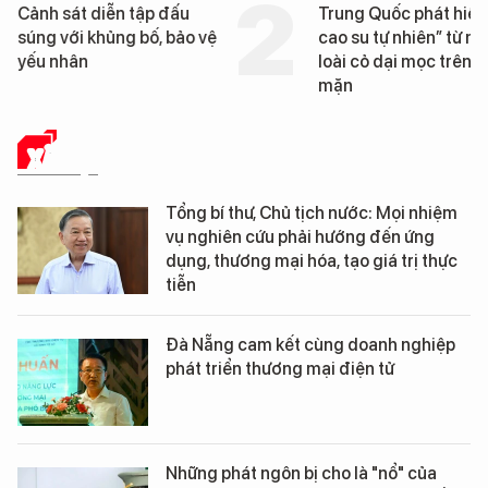
Trung Quốc phát hiện “mỏ
Loạt dự án bất động 
cao su tự nhiên” từ một
Đà Nẵng sắp bị kiểm t
loài cỏ dại mọc trên đất
mặn
XÃ HỘI
Tổng bí thư, Chủ tịch nước: Mọi nhiệm
vụ nghiên cứu phải hướng đến ứng
dụng, thương mại hóa, tạo giá trị thực
tiễn
Đà Nẵng cam kết cùng doanh nghiệp
phát triển thương mại điện tử
Những phát ngôn bị cho là "nổ" của