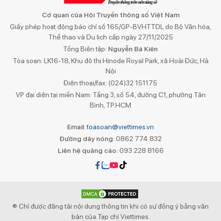
Cơ quan của Hội Truyền thông số Việt Nam
Giấy phép hoạt động báo chí số 165/GP-BVHTTDL do Bộ Văn hóa,
Thể thao và Du lịch cấp ngày 27/11/2025
Tổng Biên tập:
Nguyễn Bá Kiên
Tòa soạn: LK16-18, Khu đô thị Hinode Royal Park, xã Hoài Đức, Hà
Nội
Điện thoại/fax: (024)32 151175
VP đại diện tại miền Nam: Tầng 3, số 54, đường C1, phường Tân
Bình, TP.HCM
Email:
toasoan@viettimes.vn
Đường dây nóng:
0862 774 832
Liên hệ quảng cáo:
093 228 8166
® Chỉ được đăng tải nội dung thông tin khi có sự đồng ý bằng văn
bản của Tạp chí Viettimes.