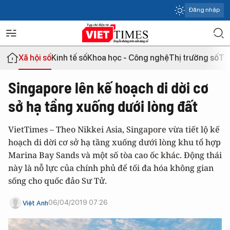
Đăng nhập
Xã hội số
Kinh tế số
Khoa học - Công nghệ
Thị trường số
Th
Singapore lên kế hoạch di dời cơ
sở hạ tầng xuống dưới lòng đất
VietTimes – Theo Nikkei Asia, Singapore vừa tiết lộ kế
hoạch di dời cơ sở hạ tầng xuống dưới lòng khu tổ hợp
Marina Bay Sands và một số tòa cao ốc khác. Động thái
này là nỗ lực của chính phủ để tối đa hóa không gian
sống cho quốc đảo Sư Tử.
06/04/2019 07:26
Việt Anh