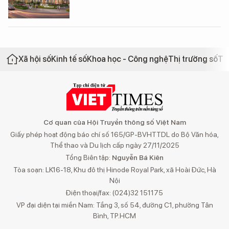
Xã hội số
Kinh tế số
Khoa học - Công nghệ
Thị trường số
Th
Cơ quan của Hội Truyền thông số Việt Nam
Giấy phép hoạt động báo chí số 165/GP-BVHTTDL do Bộ Văn hóa,
Thể thao và Du lịch cấp ngày 27/11/2025
Tổng Biên tập:
Nguyễn Bá Kiên
Tòa soạn: LK16-18, Khu đô thị Hinode Royal Park, xã Hoài Đức, Hà
Nội
Điện thoại/fax: (024)32 151175
VP đại diện tại miền Nam: Tầng 3, số 54, đường C1, phường Tân
Bình, TP.HCM