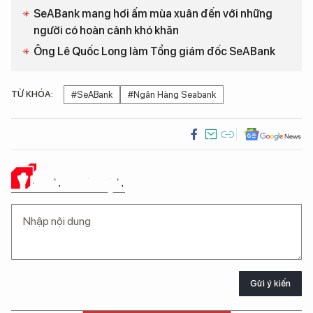
SeABank mang hơi ấm mùa xuân đến với những
người có hoàn cảnh khó khăn
Ông Lê Quốc Long làm Tổng giám đốc SeABank
TỪ KHÓA:
#SeABank
#Ngân Hàng Seabank
Ý KIẾN CỦA BẠN
Gửi ý kiến