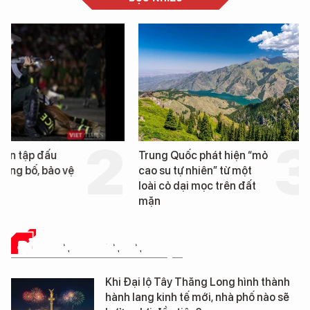
Trung Quốc phát hiện “mỏ
Loạt dự án bất động 
cao su tự nhiên” từ một
Đà Nẵng sắp bị kiểm t
loài cỏ dại mọc trên đất
mặn
ĐỜI SỐNG DOANH NGHIỆP
Khi Đại lộ Tây Thăng Long hình thành
hành lang kinh tế mới, nhà phố nào sẽ