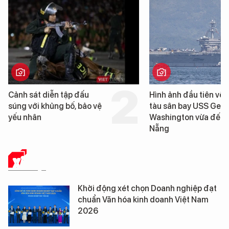
Hình ảnh đầu tiên về siêu
Cận cảnh chiến hạm
tàu sân bay USS George
tống tàu sân bay US
Washington vừa đến Đà
George Washington
Nẵng
Đà Nẵng
XÃ HỘI
Khởi động xét chọn Doanh nghiệp đạt
chuẩn Văn hóa kinh doanh Việt Nam
2026