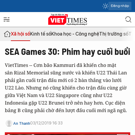
Đăng nhập
Xã hội số
Kinh tế số
Khoa học - Công nghệ
Thị trường số
Th
SEA Games 30: Phim hay cuối buổi
VietTimes -- Cơn bão Kammuri đã khiến cho mặt
sân Rizal Memorial sũng nước và khiến U22 Thái Lan
phải gần cuối trận đấu mới có 2 bàn thắng vào lưới
U22 Lào. Nhưng nó cũng khiến cho trận đấu cùng giờ
giữa Việt Nam và U22 Singapore cũng như U22
Indonesia gặp U22 Brunei trở nên hay hơn. Cục diện
bảng B cũng phải chờ đến lượt đấu cuối mới ngã ngũ.
03/12/2019 16:33
An Thanh