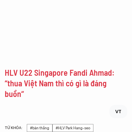
HLV U22 Singapore Fandi Ahmad:
“thua Việt Nam thì có gì là đáng
buồn“
VT
TỪ KHÓA:
#bàn thắng
#HLV Park Hang-seo