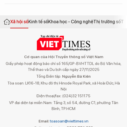
Xã hội số
Kinh tế số
Khoa học - Công nghệ
Thị trường số
Th
Cơ quan của Hội Truyền thông số Việt Nam
Giấy phép hoạt động báo chí số 165/GP-BVHTTDL do Bộ Văn hóa,
Thể thao và Du lịch cấp ngày 27/11/2025
Tổng Biên tập:
Nguyễn Bá Kiên
Tòa soạn: LK16-18, Khu đô thị Hinode Royal Park, xã Hoài Đức, Hà
Nội
Điện thoại/fax: (024)32 151175
VP đại diện tại miền Nam: Tầng 3, số 54, đường C1, phường Tân
Bình, TP.HCM
Email:
toasoan@viettimes.vn