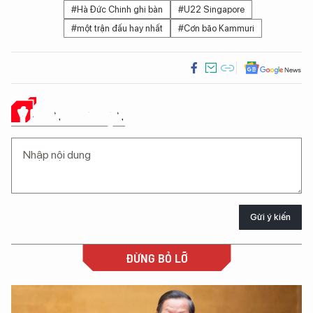
#Hà Đức Chinh ghi bàn
#U22 Singapore
#một trận đấu hay nhất
#Cơn bão Kammuri
Ý KIẾN CỦA BẠN
Gửi ý kiến
ĐỪNG BỎ LỠ