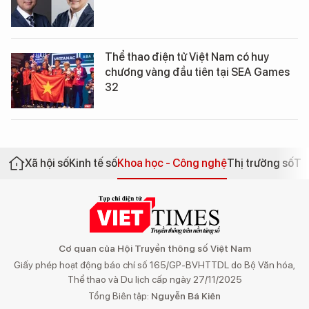
Thể thao điện tử Việt Nam có huy
chương vàng đầu tiên tại SEA Games
32
Xã hội số
Kinh tế số
Khoa học - Công nghệ
Thị trường số
Th
Cơ quan của Hội Truyền thông số Việt Nam
Giấy phép hoạt động báo chí số 165/GP-BVHTTDL do Bộ Văn hóa,
Thể thao và Du lịch cấp ngày 27/11/2025
Tổng Biên tập:
Nguyễn Bá Kiên