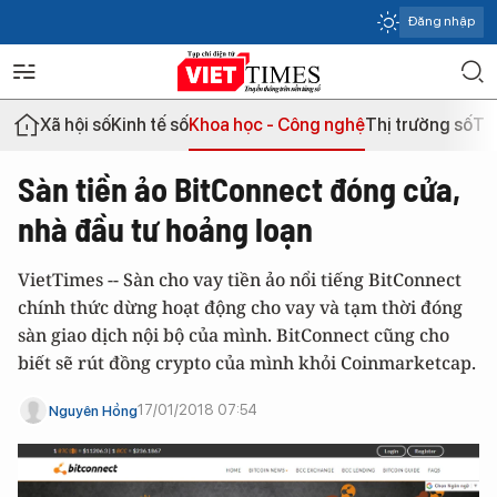
Đăng nhập
Xã hội số
Kinh tế số
Khoa học - Công nghệ
Thị trường số
Th
Sàn tiền ảo BitConnect đóng cửa,
nhà đầu tư hoảng loạn
VietTimes -- Sàn cho vay tiền ảo nổi tiếng BitConnect
chính thức dừng hoạt động cho vay và tạm thời đóng
sàn giao dịch nội bộ của mình. BitConnect cũng cho
biết sẽ rút đồng crypto của mình khỏi Coinmarketcap.
17/01/2018 07:54
Nguyên Hồng