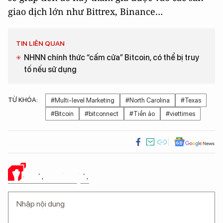
giao dịch lớn như Bittrex, Binance…
TIN LIÊN QUAN
NHNN chính thức “cấm cửa” Bitcoin, có thể bị truy
tố nếu sử dụng
TỪ KHÓA:
#Multi-level Marketing
#North Carolina
#Texas
#Bitcoin
#bitconnect
#Tiền ảo
#viettimes
Ý KIẾN CỦA BẠN