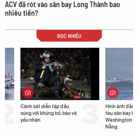
ACV đã rót vào sân bay Long Thành bao
nhiêu tiền?
ĐỌC NHIỀU
Cảnh sát diễn tập đấu
Hình ảnh đầu tiên về 
súng với khủng bố, bảo vệ
tàu sân bay USS Geo
yếu nhân
Washington vừa đến 
Nẵng