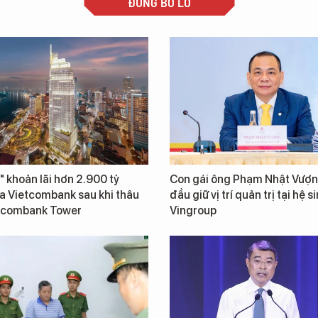
ĐỪNG BỎ LỠ
" khoản lãi hơn 2.900 tỷ
Con gái ông Phạm Nhật Vượn
a Vietcombank sau khi thâu
đầu giữ vị trí quản trị tại hệ s
tcombank Tower
Vingroup