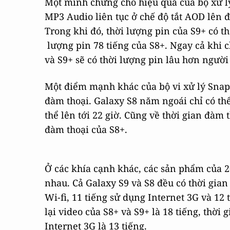
Một minh chứng cho hiệu quả của bộ xử lý
MP3 Audio liên tục ở chế độ tắt AOD lên đế
Trong khi đó, thời lượng pin của S9+ có thể
lượng pin 78 tiếng của S8+. Ngay cả khi 
và S9+ sẽ có thời lượng pin lâu hơn người
Một điểm mạnh khác của bộ vi xử lý Snapd
đàm thoại. Galaxy S8 năm ngoái chỉ có thể
thể lên tới 22 giờ. Cũng về thời gian đàm t
đàm thoại của S8+.
Ở các khía cạnh khác, các sản phẩm của 2
nhau. Cả Galaxy S9 và S8 đều có thời gian 
Wi-fi, 11 tiếng sử dụng Internet 3G và 12 
lại video của S8+ và S9+ là 18 tiếng, thời 
Internet 3G là 13 tiếng.