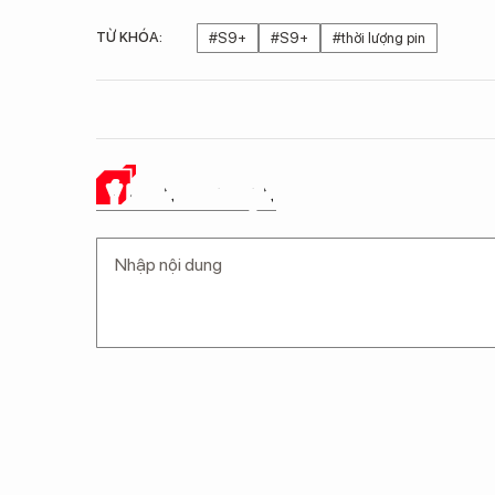
TỪ KHÓA:
#S9+
#S9+
#thời lượng pin
Ý KIẾN CỦA BẠN