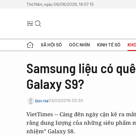
Thứ Năm, ngày 06/08/2026, 18:57:15
XÃ HỘI SỐ
GÓC NHÌN
KINH TẾ SỐ
KHO
Samsung liệu có quê
Galaxy S9?
03/03/2018 00:30
Đức Hà
VietTimes -- Càng đến ngày cận kề ra mắt
rằng dung lượng của những siêu phẩm mớ
nhiệm” Galaxy S8.