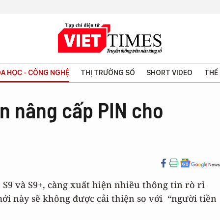
A HỌC - CÔNG NGHỆ
THỊ TRƯỜNG SỐ
SHORT VIDEO
THẾ 
n nâng cấp PIN cho
 S9 và S9+, càng xuất hiện nhiều thông tin rò rỉ
i này sẽ không được cải thiện so với “người tiền