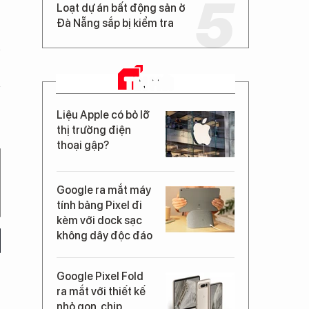
Loạt dự án bất động sản ở
Đà Nẵng sắp bị kiểm tra
TIN MỚI
Liệu Apple có bỏ lỡ
thị trường điện
thoại gập?
Google ra mắt máy
tính bảng Pixel đi
kèm với dock sạc
không dây độc đáo
Google Pixel Fold
ra mắt với thiết kế
nhỏ gọn, chip