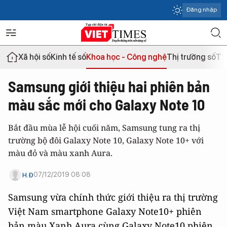
Đăng nhập
Xã hội số
Kinh tế số
Khoa học - Công nghệ
Thị trường số
Th
Samsung giới thiệu hai phiên bản
màu sắc mới cho Galaxy Note 10
Bắt đầu mùa lễ hội cuối năm, Samsung tung ra thị
trường bộ đôi Galaxy Note 10, Galaxy Note 10+ với
màu đỏ và màu xanh Aura.
07/12/2019 08:08
H.Đ
Samsung vừa chính thức giới thiệu ra thị trường
Việt Nam smartphone Galaxy Note10+ phiên
bản màu Xanh Aura cùng Galaxy Note10 phiên