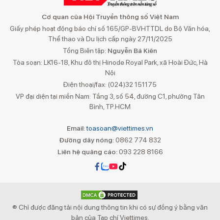
Cơ quan của Hội Truyền thông số Việt Nam
Giấy phép hoạt động báo chí số 165/GP-BVHTTDL do Bộ Văn hóa,
Thể thao và Du lịch cấp ngày 27/11/2025
Tổng Biên tập:
Nguyễn Bá Kiên
Tòa soạn: LK16-18, Khu đô thị Hinode Royal Park, xã Hoài Đức, Hà
Nội
Điện thoại/fax: (024)32 151175
VP đại diện tại miền Nam: Tầng 3, số 54, đường C1, phường Tân
Bình, TP.HCM
Email:
toasoan@viettimes.vn
Đường dây nóng:
0862 774 832
Liên hệ quảng cáo:
093 228 8166
® Chỉ được đăng tải nội dung thông tin khi có sự đồng ý bằng văn
bản của Tạp chí Viettimes.