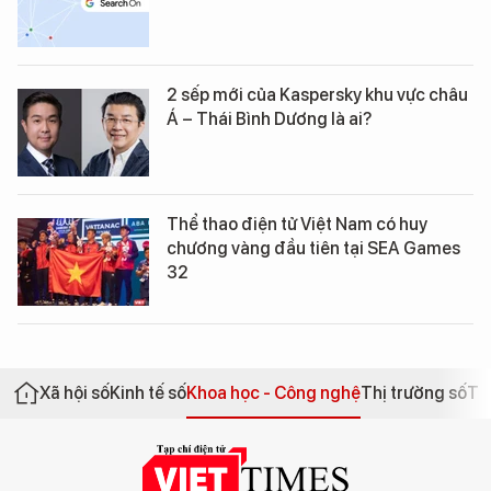
2 sếp mới của Kaspersky khu vực châu
Á – Thái Bình Dương là ai?
Thể thao điện tử Việt Nam có huy
chương vàng đầu tiên tại SEA Games
32
Xã hội số
Kinh tế số
Khoa học - Công nghệ
Thị trường số
Th