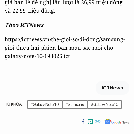
giá bán lẻ đề nghị lần lượt là 26,99 triệu đồng
và 22,99 triệu đồng.
Theo ICTNews
https://ictnews.vn/the-gioi-so/di-dong/samsung-
gioi-thieu-hai-phien-ban-mau-sac-moi-cho-
galaxy-note-10-193026.ict
ICTNews
TỪ KHÓA:
#Galaxy Note 10
#Samsung
#Galaxy Note10