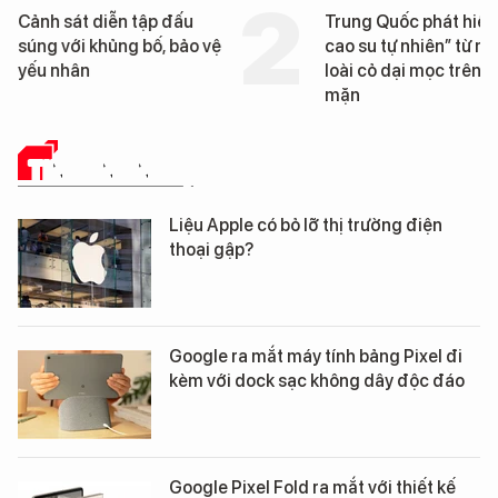
ễn tập đấu
Trung Quốc phát hiện “mỏ
ủng bố, bảo vệ
cao su tự nhiên” từ một
loài cỏ dại mọc trên đất
mặn
TIN CÔNG NGHỆ
Liệu Apple có bỏ lỡ thị trường điện
thoại gập?
Google ra mắt máy tính bảng Pixel đi
kèm với dock sạc không dây độc đáo
Google Pixel Fold ra mắt với thiết kế