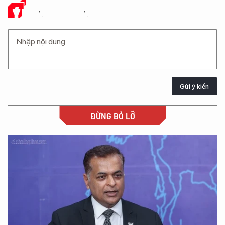
Ý KIẾN CỦA BẠN
Gửi ý kiến
ĐỪNG BỎ LỠ