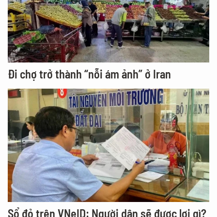
Đi chợ trở thành “nỗi ám ảnh” ở Iran
Sổ đỏ trên VNeID: Người dân sẽ được lợi gì?