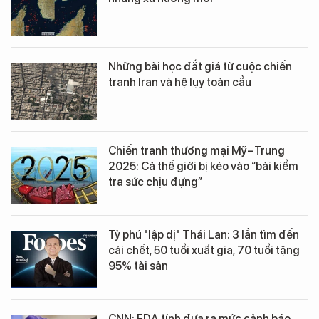
Những bài học đắt giá từ cuộc chiến
tranh Iran và hệ lụy toàn cầu
Chiến tranh thương mại Mỹ–Trung
2025: Cả thế giới bị kéo vào “bài kiểm
tra sức chịu đựng”
Tỷ phú "lập dị" Thái Lan: 3 lần tìm đến
cái chết, 50 tuổi xuất gia, 70 tuổi tặng
95% tài sản
CNN: FDA tính đưa ra mức cảnh báo