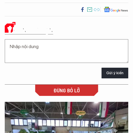
Ý KIẾN CỦA BẠN
Gửi ý kiến
ĐỪNG BỎ LỠ