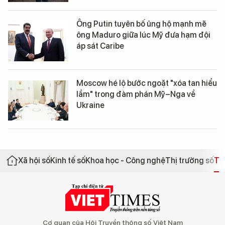
Ông Putin tuyên bố ủng hộ mạnh mẽ
ông Maduro giữa lúc Mỹ đưa hạm đội
áp sát Caribe
Moscow hé lộ bước ngoặt "xóa tan hiểu
lầm" trong đàm phán Mỹ–Nga về
Ukraine
Xã hội số
Kinh tế số
Khoa học - Công nghệ
Thị trường số
Th
Cơ quan của Hội Truyền thông số Việt Nam