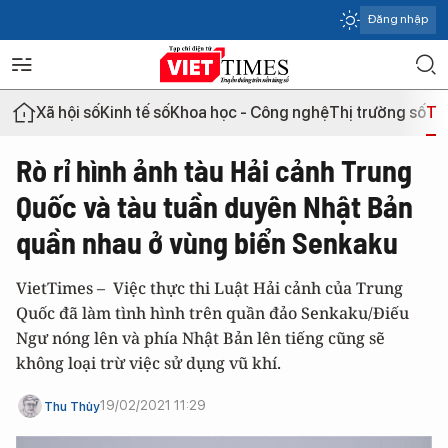
Đăng nhập
Xã hội số
Kinh tế số
Khoa học - Công nghệ
Thị trường số
Th
Rò rỉ hình ảnh tàu Hải cảnh Trung
Quốc và tàu tuần duyên Nhật Bản
quần nhau ở vùng biển Senkaku
VietTimes – Việc thực thi Luật Hải cảnh của Trung
Quốc đã làm tình hình trên quần đảo Senkaku/Điếu
Ngư nóng lên và phía Nhật Bản lên tiếng cũng sẽ
không loại trừ việc sử dụng vũ khí.
19/02/2021 11:29
Thu Thủy