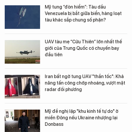
Mỹ tung “đòn hiểm”: Tàu dầu
Venezuela bị bắt giữa biển, hàng loạt
tàu khác sắp chung số phận?
UAV tàu mẹ “Cửu Thiên” lớn nhất thế
giới của Trung Quốc có chuyến bay
đầu tiên
Iran bất ngờ tung UAV "thần tốc": Khả
năng tấn công chớp nhoáng, vượt mặt
radar đối phương
Mỹ đề nghị lập "khu kinh tế tự do" ở
miền Đông nếu Ukraine nhượng lại
Donbass