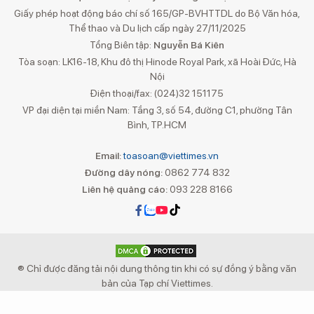
Giấy phép hoạt động báo chí số 165/GP-BVHTTDL do Bộ Văn hóa,
Thể thao và Du lịch cấp ngày 27/11/2025
Tổng Biên tập:
Nguyễn Bá Kiên
Tòa soạn: LK16-18, Khu đô thị Hinode Royal Park, xã Hoài Đức, Hà
Nội
Điện thoại/fax: (024)32 151175
VP đại diện tại miền Nam: Tầng 3, số 54, đường C1, phường Tân
Bình, TP.HCM
Email:
toasoan@viettimes.vn
Đường dây nóng:
0862 774 832
Liên hệ quảng cáo:
093 228 8166
® Chỉ được đăng tải nội dung thông tin khi có sự đồng ý bằng văn
bản của Tạp chí Viettimes.