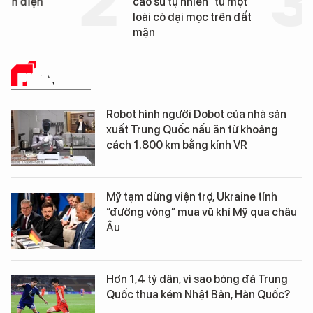
cao su tự nhiên” từ một
Đà Nẵng sắp bị kiểm t
loài cỏ dại mọc trên đất
mặn
PHÂN TÍCH
Robot hình người Dobot của nhà sản
xuất Trung Quốc nấu ăn từ khoảng
cách 1.800 km bằng kính VR
Mỹ tạm dừng viện trợ, Ukraine tính
“đường vòng” mua vũ khí Mỹ qua châu
Âu
Hơn 1,4 tỷ dân, vì sao bóng đá Trung
Quốc thua kém Nhật Bản, Hàn Quốc?