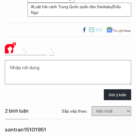
#Luật Hải cảnh Trung Quốc quần đảo Senkaku/Điếu
Ngư
Ý KIẾN CỦA BẠN
Gửi ý kiến
2 bình luận
Sắp xếp theo:
sontran15101951