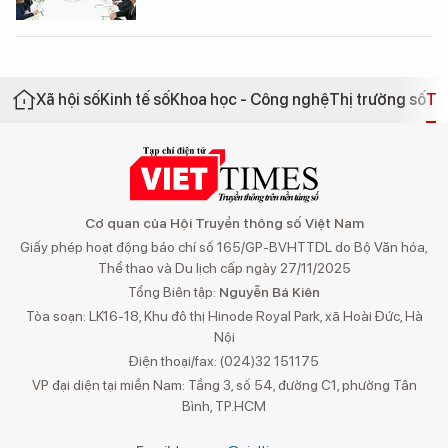
Xã hội số
Kinh tế số
Khoa học - Công nghệ
Thị trường số
Th
Cơ quan của Hội Truyền thông số Việt Nam
Giấy phép hoạt động báo chí số 165/GP-BVHTTDL do Bộ Văn hóa,
Thể thao và Du lịch cấp ngày 27/11/2025
Tổng Biên tập:
Nguyễn Bá Kiên
Tòa soạn: LK16-18, Khu đô thị Hinode Royal Park, xã Hoài Đức, Hà
Nội
Điện thoại/fax: (024)32 151175
VP đại diện tại miền Nam: Tầng 3, số 54, đường C1, phường Tân
Bình, TP.HCM