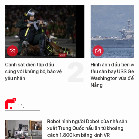
Hình ảnh đầu tiên về siêu
Cận cảnh chiến hạm 
tàu sân bay USS George
tống tàu sân bay USS
Washington vừa đến Đà
George Washington 
Nẵng
Đà Nẵng
PHÂN TÍCH
Robot hình người Dobot của nhà sản
xuất Trung Quốc nấu ăn từ khoảng
cách 1.800 km bằng kính VR