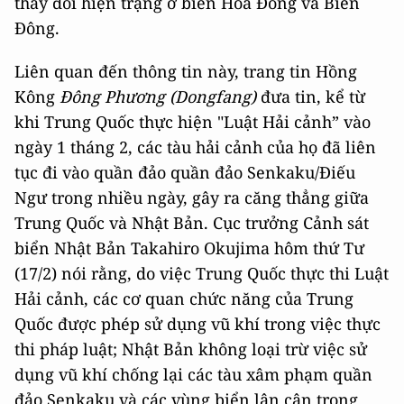
thay đổi hiện trạng ở biển Hoa Đông và Biển
Đông.
Liên quan đến thông tin này, trang tin Hồng
Kông
Đông Phương (Dongfang)
đưa tin, kể từ
khi Trung Quốc thực hiện "Luật Hải cảnh” vào
ngày 1 tháng 2, các tàu hải cảnh của họ đã liên
tục đi vào quần đảo quần đảo Senkaku/Điếu
Ngư trong nhiều ngày, gây ra căng thẳng giữa
Trung Quốc và Nhật Bản. Cục trưởng Cảnh sát
biển Nhật Bản Takahiro Okujima hôm thứ Tư
(17/2) nói rằng, do việc Trung Quốc thực thi Luật
Hải cảnh, các cơ quan chức năng của Trung
Quốc được phép sử dụng vũ khí trong việc thực
thi pháp luật; Nhật Bản không loại trừ việc sử
dụng vũ khí chống lại các tàu xâm phạm quần
đảo Senkaku và các vùng biển lân cận trong