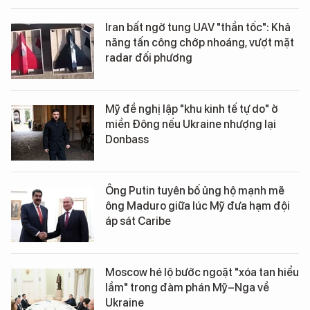
Iran bất ngờ tung UAV "thần tốc": Khả
năng tấn công chớp nhoáng, vượt mặt
radar đối phương
Mỹ đề nghị lập "khu kinh tế tự do" ở
miền Đông nếu Ukraine nhượng lại
Donbass
Ông Putin tuyên bố ủng hộ mạnh mẽ
ông Maduro giữa lúc Mỹ đưa hạm đội
áp sát Caribe
Moscow hé lộ bước ngoặt "xóa tan hiểu
lầm" trong đàm phán Mỹ–Nga về
Ukraine