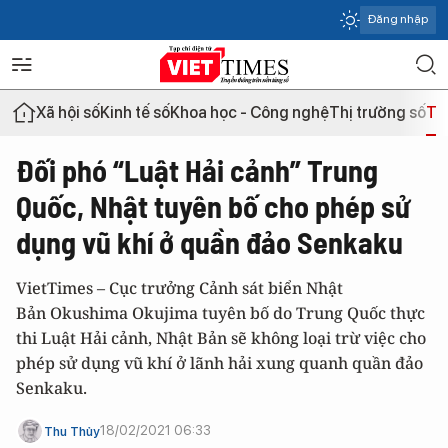
Đăng nhập
Xã hội số
Kinh tế số
Khoa học - Công nghệ
Thị trường số
Th
Đối phó “Luật Hải cảnh” Trung
Quốc, Nhật tuyên bố cho phép sử
dụng vũ khí ở quần đảo Senkaku
VietTimes – Cục trưởng Cảnh sát biển Nhật
Bản Okushima Okujima tuyên bố do Trung Quốc thực
thi Luật Hải cảnh, Nhật Bản sẽ không loại trừ việc cho
phép sử dụng vũ khí ở lãnh hải xung quanh quần đảo
Senkaku.
18/02/2021 06:33
Thu Thủy