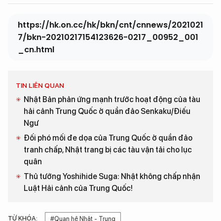
https://hk.on.cc/hk/bkn/cnt/cnnews/2021021
7/bkn-20210217154123626-0217_00952_001
_cn.html
TIN LIÊN QUAN
Nhật Bản phản ứng mạnh trước hoạt động của tàu
hải cảnh Trung Quốc ở quần đảo Senkaku/Điếu
Ngư
Đối phó mối đe dọa của Trung Quốc ở quần đảo
tranh chấp, Nhật trang bị các tàu vận tải cho lục
quân
Thủ tướng Yoshihide Suga: Nhật không chấp nhận
Luật Hải cảnh của Trung Quốc!
TỪ KHÓA:
#Quan hệ Nhật - Trung