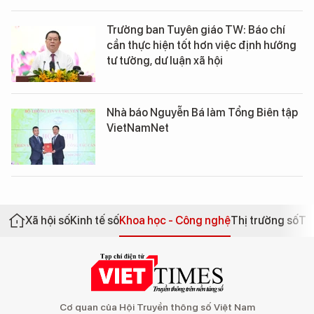
Trưởng ban Tuyên giáo TW: Báo chí
cần thực hiện tốt hơn việc định hướng
tư tưởng, dư luận xã hội
Nhà báo Nguyễn Bá làm Tổng Biên tập
VietNamNet
Xã hội số
Kinh tế số
Khoa học - Công nghệ
Thị trường số
Th
Cơ quan của Hội Truyền thông số Việt Nam