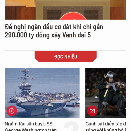
Đề nghị ngăn đầu cơ đất khi chi gần
290.000 tỷ đồng xây Vành đai 5
ĐỌC NHIỀU
 tàu sân bay USS
Cảnh sát diễn tập đấu
ge Washington trên
súng với khủng bố, bảo vệ