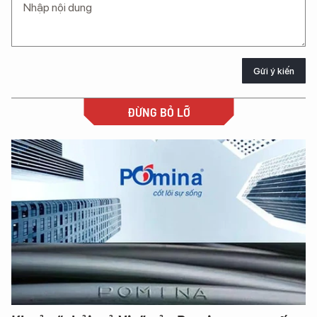
Gửi ý kiến
ĐỪNG BỎ LỠ