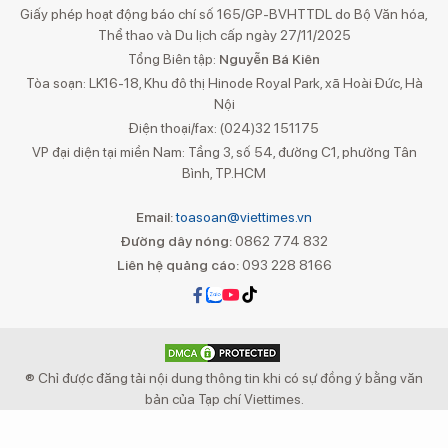
Giấy phép hoạt động báo chí số 165/GP-BVHTTDL do Bộ Văn hóa,
Thể thao và Du lịch cấp ngày 27/11/2025
Tổng Biên tập:
Nguyễn Bá Kiên
Tòa soạn: LK16-18, Khu đô thị Hinode Royal Park, xã Hoài Đức, Hà
Nội
Điện thoại/fax: (024)32 151175
VP đại diện tại miền Nam: Tầng 3, số 54, đường C1, phường Tân
Bình, TP.HCM
Email:
toasoan@viettimes.vn
Đường dây nóng:
0862 774 832
Liên hệ quảng cáo:
093 228 8166
® Chỉ được đăng tải nội dung thông tin khi có sự đồng ý bằng văn
bản của Tạp chí Viettimes.