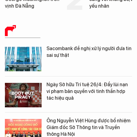
 Đà Nẵng
yếu nhân
BÁO CHÍ SỐ
Sacombank đề nghị xử lý người đưa tin
sai sự thật
Ngày Sở hữu Trí tuệ 26/4: Đẩy lùi nạn
vi phạm bản quyền với tinh thần hợp
tác hiệu quả
Ông Nguyễn Việt Hùng được bổ nhiệm
Giám đốc Sở Thông tin và Truyền
thông Hà Nội