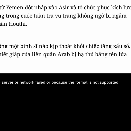
từ Yemen đột nhập vào Asir và tổ chức phục kích lự
g trong cuộc tuần tra vũ trang không ngờ bị ngắm
uân Houthi.
ng một binh sĩ nào kịp thoát khỏi chiếc tăng xấu số.
hiết giáp của liên quân Arab bị hạ thủ bằng tên lửa
server or network failed or because the format is not supported.