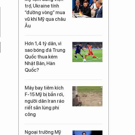
trợ, Ukraine tính
“đường vòng” mua
vũ khí Mỹ qua châu
Âu
Hơn 1,4 tỷ dân, vì
sao bóng đá Trung
Quốc thua kém
Nhật Bản, Hàn
Quốc?
Máy bay tiêm kích
F-15 Mỹ bị bắn rơi,
người dân Iran ráo
riết săn lùng phi
công
Ngoại trưởng Mỹ