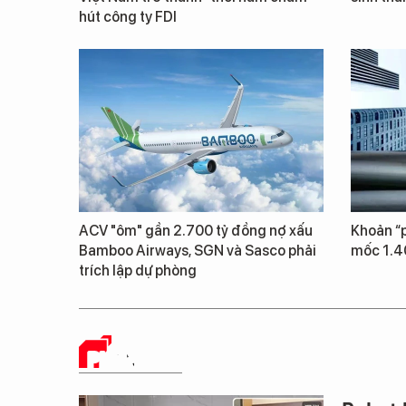
hút công ty FDI
ACV "ôm" gần 2.700 tỷ đồng nợ xấu
Khoản “p
Bamboo Airways, SGN và Sasco phải
mốc 1.4
trích lập dự phòng
PHÂN TÍCH