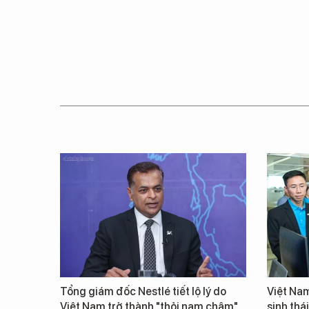
Tổng giám đốc Nestlé tiết lộ lý do
Việt Nam
Việt Nam trở thành "thỏi nam châm"
sinh thá