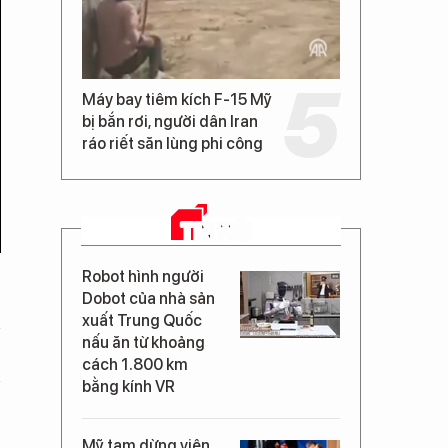
Máy bay tiêm kích F-15 Mỹ
bị bắn rơi, người dân Iran
ráo riết săn lùng phi công
TIN MỚI
Robot hình người
Dobot của nhà sản
xuất Trung Quốc
nấu ăn từ khoảng
cách 1.800 km
bằng kính VR
Mỹ tạm dừng viện