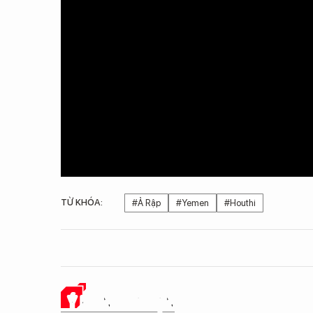
TỪ KHÓA:
#Ả Rập
#Yemen
#Houthi
Ý KIẾN CỦA BẠN