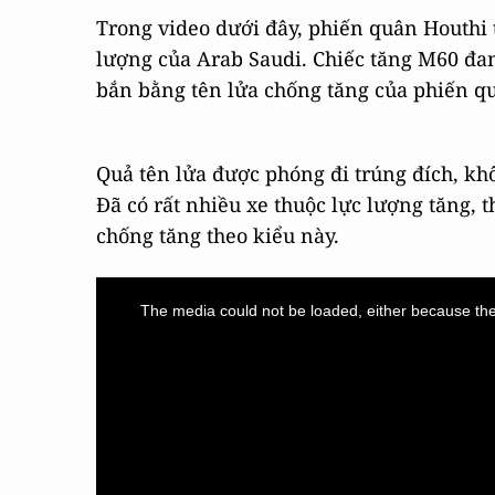
Trong video dưới đây, phiến quân Houthi 
lượng của Arab Saudi. Chiếc tăng M60 đan
bắn bằng tên lửa chống tăng của phiến q
Quả tên lửa được phóng đi trúng đích, khô
Đã có rất nhiều xe thuộc lực lượng tăng, t
chống tăng theo kiểu này.
This
is
a
The media could not be loaded, either because the 
modal
window.