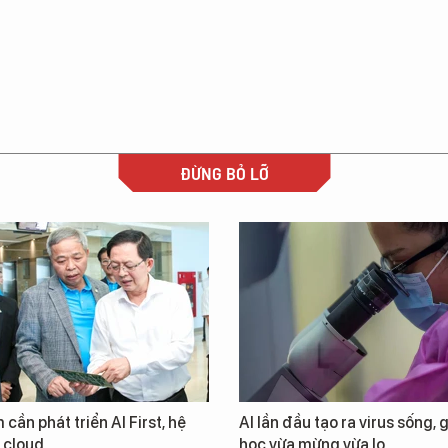
ĐỪNG BỎ LỠ
 cần phát triển AI First, hệ
AI lần đầu tạo ra virus sống, 
i cloud
học vừa mừng vừa lo