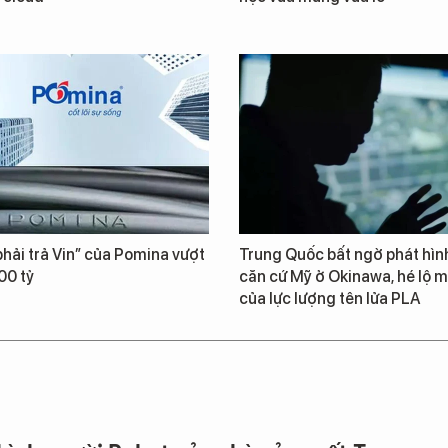
hải trả Vin” của Pomina vượt
Trung Quốc bất ngờ phát hìn
00 tỷ
căn cứ Mỹ ở Okinawa, hé lộ m
của lực lượng tên lửa PLA