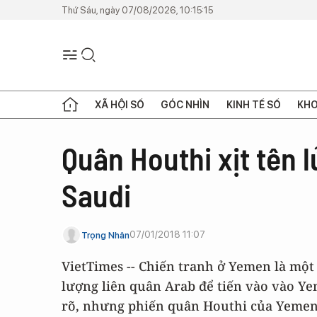
Thứ Sáu, ngày 07/08/2026, 10:15:15
XÃ HỘI SỐ
GÓC NHÌN
KINH TẾ SỐ
KHO
Quân Houthi xịt tên 
Saudi
07/01/2018 11:07
Trọng Nhân
VietTimes -- Chiến tranh ở Yemen là một
lượng liên quân Arab để tiến vào vào Y
rõ, nhưng phiến quân Houthi của Yemen đ