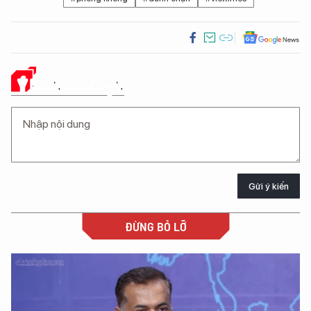
Ý KIẾN CỦA BẠN
Gửi ý kiến
ĐỪNG BỎ LỠ