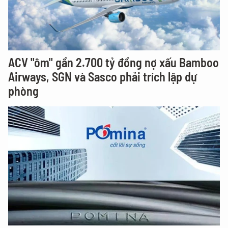
ACV "ôm" gần 2.700 tỷ đồng nợ xấu Bamboo
Airways, SGN và Sasco phải trích lập dự
phòng