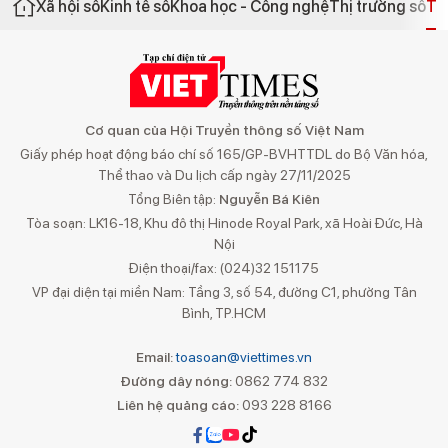
Xã hội số
Kinh tế số
Khoa học - Công nghệ
Thị trường số
Th
Cơ quan của Hội Truyền thông số Việt Nam
Giấy phép hoạt động báo chí số 165/GP-BVHTTDL do Bộ Văn hóa,
Thể thao và Du lịch cấp ngày 27/11/2025
Tổng Biên tập:
Nguyễn Bá Kiên
Tòa soạn: LK16-18, Khu đô thị Hinode Royal Park, xã Hoài Đức, Hà
Nội
Điện thoại/fax: (024)32 151175
VP đại diện tại miền Nam: Tầng 3, số 54, đường C1, phường Tân
Bình, TP.HCM
Email:
toasoan@viettimes.vn
Đường dây nóng:
0862 774 832
Liên hệ quảng cáo:
093 228 8166