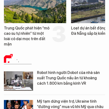
Trung Quốc phát hiện “mỏ
Loạt dự án bất động 
cao su tự nhiên” từ một
Đà Nẵng sắp bị kiểm t
loài cỏ dại mọc trên đất
mặn
PHÂN TÍCH
Robot hình người Dobot của nhà sản
xuất Trung Quốc nấu ăn từ khoảng
cách 1.800 km bằng kính VR
Mỹ tạm dừng viện trợ, Ukraine tính
“đường vòng” mua vũ khí Mỹ qua châu