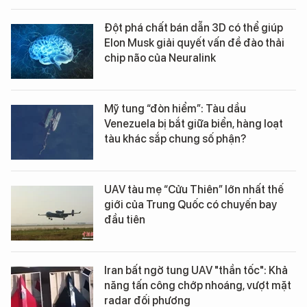
Đột phá chất bán dẫn 3D có thể giúp
Elon Musk giải quyết vấn đề đào thải
chip não của Neuralink
Mỹ tung “đòn hiểm”: Tàu dầu
Venezuela bị bắt giữa biển, hàng loạt
tàu khác sắp chung số phận?
UAV tàu mẹ “Cửu Thiên” lớn nhất thế
giới của Trung Quốc có chuyến bay
đầu tiên
Iran bất ngờ tung UAV "thần tốc": Khả
năng tấn công chớp nhoáng, vượt mặt
radar đối phương