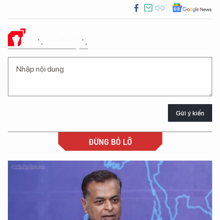
Ý KIẾN CỦA BẠN
Gửi ý kiến
ĐỪNG BỎ LỠ