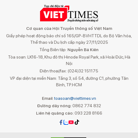
Cơ quan của Hội Truyền thông số Việt Nam
Giấy phép hoạt động báo chí số 165/GP-BVHTTDL do Bộ Văn hóa,
Thể thao và Du lịch cấp ngày 27/11/2025
Tổng Biên tập:
Nguyễn Bá Kiên
Tòa soạn: LK16-18, Khu đô thị Hinode Royal Park, xã Hoài Đức, Hà
Nội
Điện thoại/fax: (024)32 151175
VP đại diện tại miền Nam: Tầng 3, số 54, đường C1, phường Tân
Bình, TP.HCM
Email:
toasoan@viettimes.vn
Đường dây nóng:
0862 774 832
Liên hệ quảng cáo:
093 228 8166