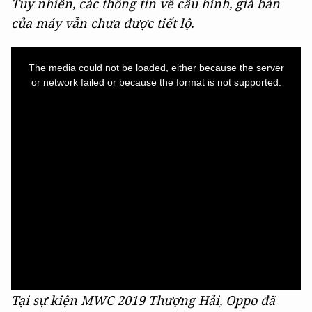
Tuy nhiên, các thông tin về cấu hình, giá bán
của máy vẫn chưa được tiết lộ.
This
is
a
The media could not be loaded, either because the server
modal
window.
or network failed or because the format is not supported.
Tại sự kiện MWC 2019 Thượng Hải, Oppo đã