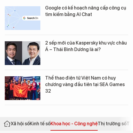
Google có kế hoạch nâng cấp công cụ
tìm kiếm bằng AI Chat
2 sếp mới của Kaspersky khu vực châu
Á – Thái Bình Dương là ai?
Thể thao điện tử Việt Nam có huy
chương vàng đầu tiên tại SEA Games
32
Xã hội số
Kinh tế số
Khoa học - Công nghệ
Thị trường số
Th