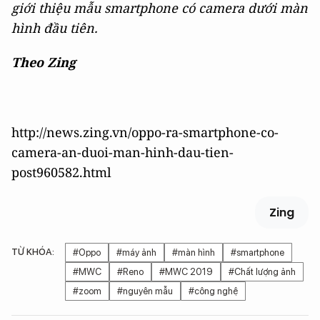
giới thiệu mẫu smartphone có camera dưới màn
hình đầu tiên.
Theo Zing
http://news.zing.vn/oppo-ra-smartphone-co-
camera-an-duoi-man-hinh-dau-tien-
post960582.html
Zing
TỪ KHÓA:
#Oppo
#máy ảnh
#màn hình
#smartphone
#MWC
#Reno
#MWC 2019
#Chất lượng ảnh
#zoom
#nguyên mẫu
#công nghệ