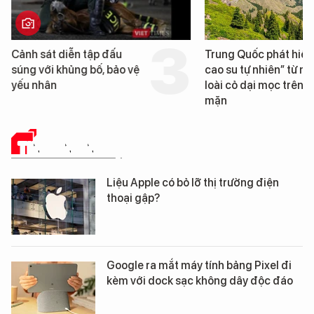
Cảnh sát diễn tập đấu
Trung Quốc phát hiện
súng với khủng bố, bảo vệ
cao su tự nhiên” từ m
yếu nhân
loài cỏ dại mọc trên đ
mặn
TIN CÔNG NGHỆ
Liệu Apple có bỏ lỡ thị trường điện
thoại gập?
Google ra mắt máy tính bảng Pixel đi
kèm với dock sạc không dây độc đáo