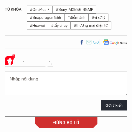
TỪ KHÓA:
#OnePlus 7
#Sony IMX586 48MP
#Snapdragon 855
#điểm ảnh
#vi xử lý
#Huawei
#tẩy chay
#thương mại điện tử.
Ý KIẾN CỦA BẠN
Gửi ý kiến
ĐỪNG BỎ LỠ