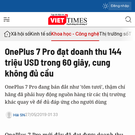
Đăng nhập
Xã hội số
Kinh tế số
Khoa học - Công nghệ
Thị trường số
Th
OnePlus 7 Pro đạt doanh thu 144
triệu USD trong 60 giây, cung
không đủ cầu
OnePlus 7 Pro đang bán đắt như 'tôm tươi', thậm chí
hãng đã phải huy động nguồn hàng từ các thị trường
khác quay về để đủ đáp ứng cho người dùng
27/05/2019 01:33
Hải SN
OnePlus 7 Pro mới đây đã đạt được doanh thu