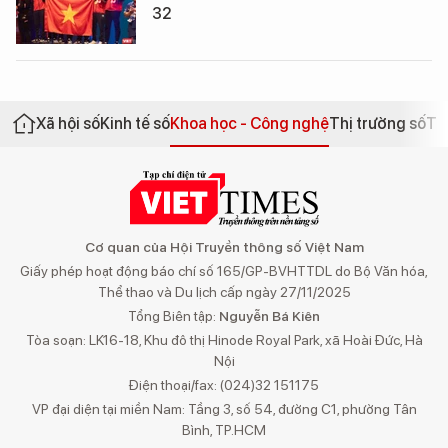
32
Xã hội số
Kinh tế số
Khoa học - Công nghệ
Thị trường số
Th
Cơ quan của Hội Truyền thông số Việt Nam
Giấy phép hoạt động báo chí số 165/GP-BVHTTDL do Bộ Văn hóa,
Thể thao và Du lịch cấp ngày 27/11/2025
Tổng Biên tập:
Nguyễn Bá Kiên
Tòa soạn: LK16-18, Khu đô thị Hinode Royal Park, xã Hoài Đức, Hà
Nội
Điện thoại/fax: (024)32 151175
VP đại diện tại miền Nam: Tầng 3, số 54, đường C1, phường Tân
Bình, TP.HCM