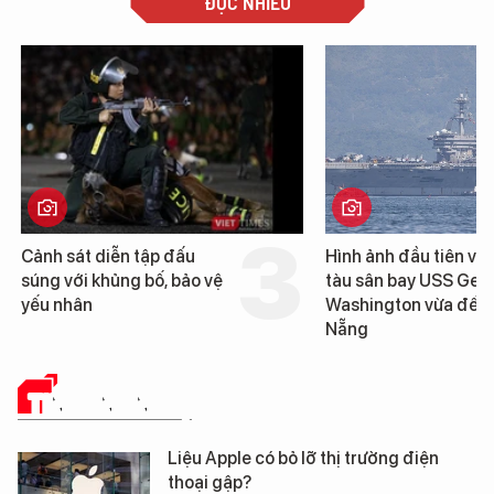
ĐỌC NHIỀU
Cảnh sát diễn tập đấu
Hình ảnh đầu tiên về 
súng với khủng bố, bảo vệ
tàu sân bay USS Geo
yếu nhân
Washington vừa đến 
Nẵng
TIN CÔNG NGHỆ
Liệu Apple có bỏ lỡ thị trường điện
thoại gập?