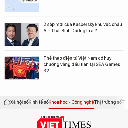
2 sếp mới của Kaspersky khu vực châu
Á – Thái Bình Dương là ai?
Thể thao điện tử Việt Nam có huy
chương vàng đầu tiên tại SEA Games
32
Xã hội số
Kinh tế số
Khoa học - Công nghệ
Thị trường số
Th