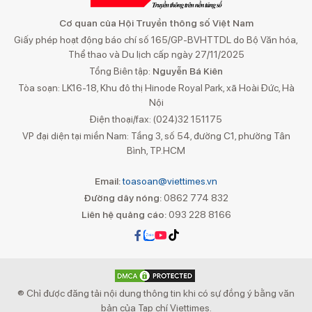
Cơ quan của Hội Truyền thông số Việt Nam
Giấy phép hoạt động báo chí số 165/GP-BVHTTDL do Bộ Văn hóa,
Thể thao và Du lịch cấp ngày 27/11/2025
Tổng Biên tập:
Nguyễn Bá Kiên
Tòa soạn: LK16-18, Khu đô thị Hinode Royal Park, xã Hoài Đức, Hà
Nội
Điện thoại/fax: (024)32 151175
VP đại diện tại miền Nam: Tầng 3, số 54, đường C1, phường Tân
Bình, TP.HCM
Email:
toasoan@viettimes.vn
Đường dây nóng:
0862 774 832
Liên hệ quảng cáo:
093 228 8166
® Chỉ được đăng tải nội dung thông tin khi có sự đồng ý bằng văn
bản của Tạp chí Viettimes.