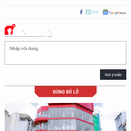
Ý KIẾN CỦA BẠN
Gửi ý kiến
ĐỪNG BỎ LỠ