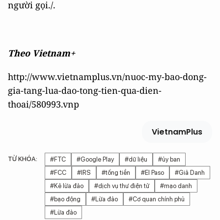
người gọi./.
Theo Vietnam+
http://www.vietnamplus.vn/nuoc-my-bao-dong-
gia-tang-lua-dao-tong-tien-qua-dien-
thoai/580993.vnp
VietnamPlus
TỪ KHÓA:
#FTC
#Google Play
#dữ liệu
#ủy ban
#FCC
#IRS
#tống tiền
#El Paso
#Giả Danh
#Kẻ lừa đảo
#dịch vụ thư điện tử
#mạo danh
#bạo động
#Lừa đảo
#Cơ quan chính phủ
#Lừa đảo