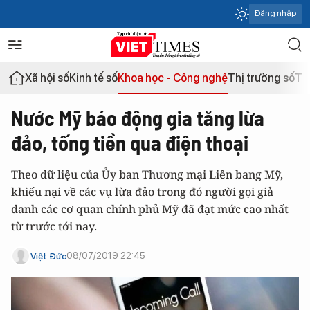
Đăng nhập
Xã hội số
Kinh tế số
Khoa học - Công nghệ
Thị trường số
Th
Nước Mỹ báo động gia tăng lừa
đảo, tống tiền qua điện thoại
Theo dữ liệu của Ủy ban Thương mại Liên bang Mỹ,
khiếu nại về các vụ lừa đảo trong đó người gọi giả
danh các cơ quan chính phủ Mỹ đã đạt mức cao nhất
từ trước tới nay.
08/07/2019 22:45
Việt Đức