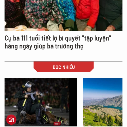
Cụ bà 111 tuổi tiết lộ bí quyết "tập luyện"
hàng ngày giúp bà trường thọ
ĐỌC NHIỀU