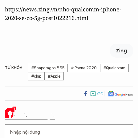
https://news.zing.vn/nho-qualcomm-iphone-
2020-se-co-5g-post1022216.html
Zing
TỪ KHÓA:
#Snapdragon 865
#IPhone 2020
#Qualcomm
#chip
#Apple
Ý KIẾN CỦA BẠN