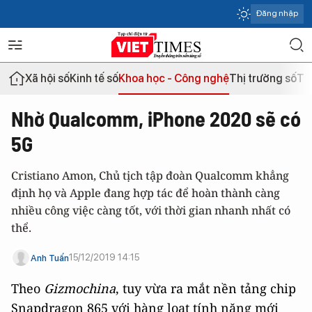
Đăng nhập
Xã hội số
Kinh tế số
Khoa học - Công nghệ
Thị trường số
Th
Nhờ Qualcomm, iPhone 2020 sẽ có
5G
Cristiano Amon, Chủ tịch tập đoàn Qualcomm khẳng
định họ và Apple đang hợp tác để hoàn thành càng
nhiều công việc càng tốt, với thời gian nhanh nhất có
thể.
15/12/2019 14:15
Anh Tuấn
Theo
Gizmochina
, tuy vừa ra mắt nền tảng chip
Snapdragon 865 với hàng loạt tính năng mới