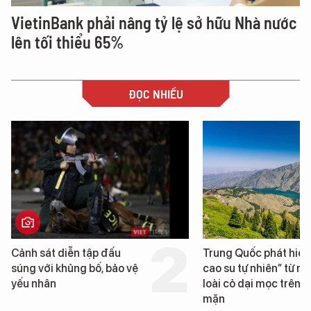
VietinBank phải nâng tỷ lệ sở hữu Nhà nước
lên tối thiểu 65%
ĐỌC NHIỀU
Cảnh sát diễn tập đấu
Trung Quốc phát hiện
súng với khủng bố, bảo vệ
cao su tự nhiên” từ m
yếu nhân
loài cỏ dại mọc trên đ
mặn