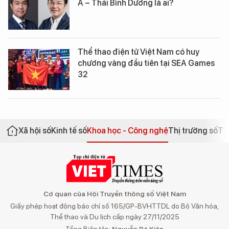
Á – Thái Bình Dương là ai?
Thể thao điện tử Việt Nam có huy
chương vàng đầu tiên tại SEA Games
32
Xã hội số
Kinh tế số
Khoa học - Công nghệ
Thị trường số
Th
Cơ quan của Hội Truyền thông số Việt Nam
Giấy phép hoạt động báo chí số 165/GP-BVHTTDL do Bộ Văn hóa,
Thể thao và Du lịch cấp ngày 27/11/2025