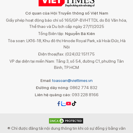
Cơ quan của Hội Truyền thông số Việt Nam
Giấy phép hoạt động báo chí số 165/GP-BVHTTDL do Bộ Văn hóa,
Thể thao và Du lịch cấp ngày 27/11/2025
Tổng Biên tập:
Nguyễn Bá Kiên
Tòa soạn: LK16-18, Khu đô thị Hinode Royal Park, xã Hoài Đức, Hà
Nội
Điện thoại/fax: (024)32 151175
VP đại diện tại miền Nam: Tầng 3, số 54, đường C1, phường Tân
Bình, TP.HCM
Email:
toasoan@viettimes.vn
Đường dây nóng:
0862 774 832
Liên hệ quảng cáo:
093 228 8166
® Chỉ được đăng tải nội dung thông tin khi có sự đồng ý bằng văn