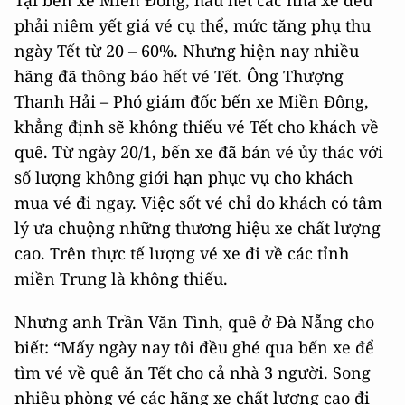
Tại bến xe Miền Đông, hầu hết các nhà xe đều
phải niêm yết giá vé cụ thể, mức tăng phụ thu
ngày Tết từ 20 – 60%. Nhưng hiện nay nhiều
hãng đã thông báo hết vé Tết. Ông Thượng
Thanh Hải – Phó giám đốc bến xe Miền Đông,
khẳng định sẽ không thiếu vé Tết cho khách về
quê. Từ ngày 20/1, bến xe đã bán vé ủy thác với
số lượng không giới hạn phục vụ cho khách
mua vé đi ngay. Việc sốt vé chỉ do khách có tâm
lý ưa chuộng những thương hiệu xe chất lượng
cao. Trên thực tế lượng vé xe đi về các tỉnh
miền Trung là không thiếu.
Nhưng anh Trần Văn Tình, quê ở Đà Nẵng cho
biết: “Mấy ngày nay tôi đều ghé qua bến xe để
tìm vé về quê ăn Tết cho cả nhà 3 người. Song
nhiều phòng vé các hãng xe chất lượng cao đi