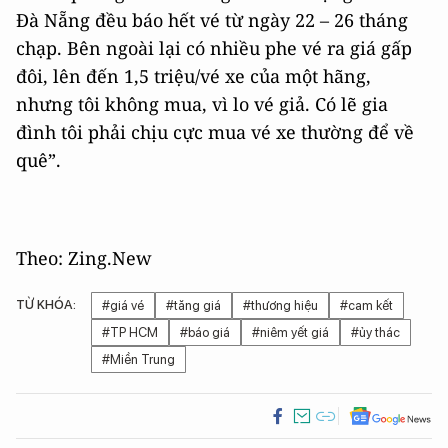
Đà Nẵng đều báo hết vé từ ngày 22 – 26 tháng
chạp. Bên ngoài lại có nhiều phe vé ra giá gấp
đôi, lên đến 1,5 triệu/vé xe của một hãng,
nhưng tôi không mua, vì lo vé giả. Có lẽ gia
đình tôi phải chịu cực mua vé xe thường để về
quê”.
Theo: Zing.New
TỪ KHÓA:
#giá vé
#tăng giá
#thương hiệu
#cam kết
#TP HCM
#báo giá
#niêm yết giá
#ủy thác
#Miền Trung