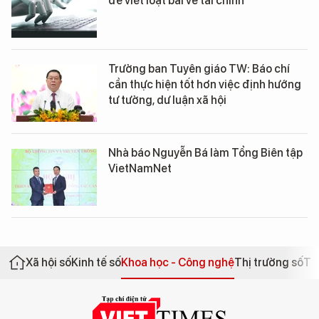
để viết loạt bài về tài chính
Trưởng ban Tuyên giáo TW: Báo chí
cần thực hiện tốt hơn việc định hướng
tư tưởng, dư luận xã hội
Nhà báo Nguyễn Bá làm Tổng Biên tập
VietNamNet
Xã hội số
Kinh tế số
Khoa học - Công nghệ
Thị trường số
Th