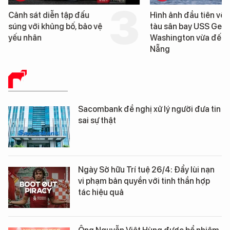
Cảnh sát diễn tập đấu
Hình ảnh đầu tiên về 
súng với khủng bố, bảo vệ
tàu sân bay USS Geo
yếu nhân
Washington vừa đến 
Nẵng
BÁO CHÍ SỐ
Sacombank đề nghị xử lý người đưa tin
sai sự thật
Ngày Sở hữu Trí tuệ 26/4: Đẩy lùi nạn
vi phạm bản quyền với tinh thần hợp
tác hiệu quả