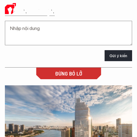
Ý KIẾN CỦA BẠN
Gửi ý kiến
ĐỪNG BỎ LỠ