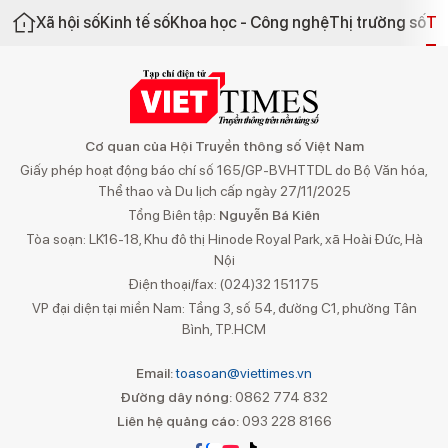
Xã hội số
Kinh tế số
Khoa học - Công nghệ
Thị trường số
Th
Cơ quan của Hội Truyền thông số Việt Nam
Giấy phép hoạt động báo chí số 165/GP-BVHTTDL do Bộ Văn hóa,
Thể thao và Du lịch cấp ngày 27/11/2025
Tổng Biên tập:
Nguyễn Bá Kiên
Tòa soạn: LK16-18, Khu đô thị Hinode Royal Park, xã Hoài Đức, Hà
Nội
Điện thoại/fax: (024)32 151175
VP đại diện tại miền Nam: Tầng 3, số 54, đường C1, phường Tân
Bình, TP.HCM
Email:
toasoan@viettimes.vn
Đường dây nóng:
0862 774 832
Liên hệ quảng cáo:
093 228 8166