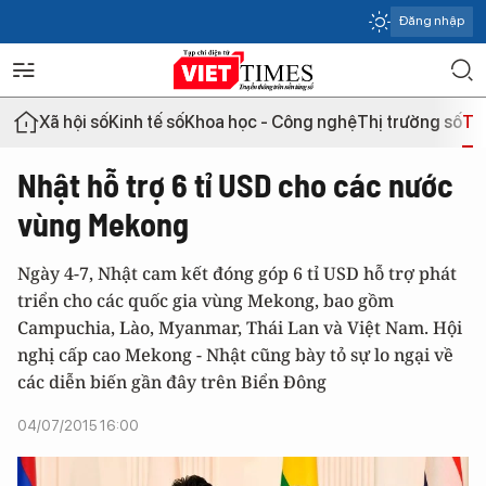
Đăng nhập
Xã hội số
Kinh tế số
Khoa học - Công nghệ
Thị trường số
Th
Nhật hỗ trợ 6 tỉ USD cho các nước
vùng Mekong
Ngày 4-7, Nhật cam kết đóng góp 6 tỉ USD hỗ trợ phát
triển cho các quốc gia vùng Mekong, bao gồm
Campuchia, Lào, Myanmar, Thái Lan và Việt Nam. Hội
nghị cấp cao Mekong - Nhật cũng bày tỏ sự lo ngại về
các diễn biến gần đây trên Biển Đông
04/07/2015 16:00