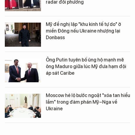
radar đối phương
Mỹ đề nghị lập "khu kinh tế tự do" ở
miền Đông nếu Ukraine nhượng lại
Donbass
Ông Putin tuyên bố ủng hộ mạnh mẽ
ông Maduro giữa lúc Mỹ đưa hạm đội
áp sát Caribe
Moscow hé lộ bước ngoặt "xóa tan hiểu
lầm" trong đàm phán Mỹ–Nga về
Ukraine