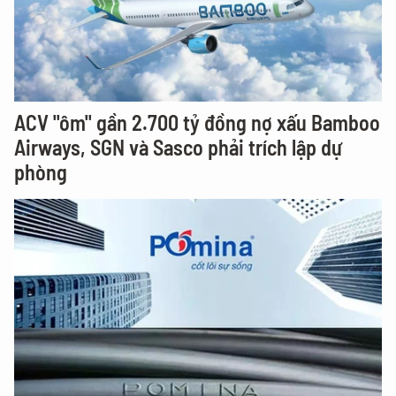
ACV "ôm" gần 2.700 tỷ đồng nợ xấu Bamboo
Airways, SGN và Sasco phải trích lập dự
phòng