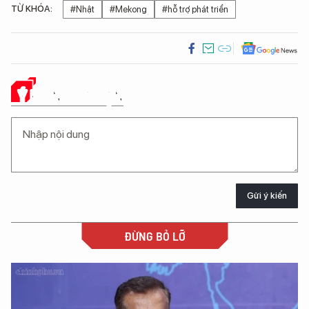
TỪ KHÓA:
#Nhật
#Mekong
#hỗ trợ phát triển
Ý KIẾN CỦA BẠN
Gửi ý kiến
ĐỪNG BỎ LỠ