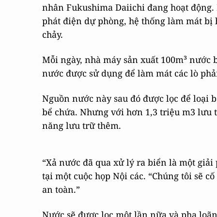
nhân Fukushima Daiichi đang hoạt động. 
phát điện dự phòng, hệ thống làm mát bị h
chảy.
Mỗi ngày, nhà máy sản xuất 100m³ nước 
nước được sử dụng để làm mát các lò phản
Nguồn nước này sau đó được lọc để loại 
bể chứa. Nhưng với hơn 1,3 triệu m­3 lưu 
năng lưu trữ thêm.
“Xả nước đã qua xử lý ra biển là một giải
tại một cuộc họp Nội các. “Chúng tôi sẽ c
an toàn.”
Nước sẽ được lọc một lần nữa và pha loãn