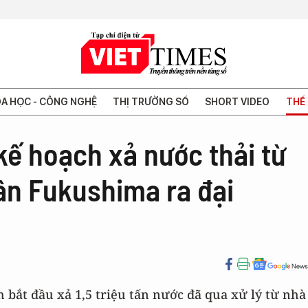
A HỌC - CÔNG NGHỆ
THỊ TRƯỜNG SỐ
SHORT VIDEO
THẾ 
kế hoạch xả nước thải từ
ân Fukushima ra đại
 bắt đầu xả 1,5 triệu tấn nước đã qua xử lý từ nhà