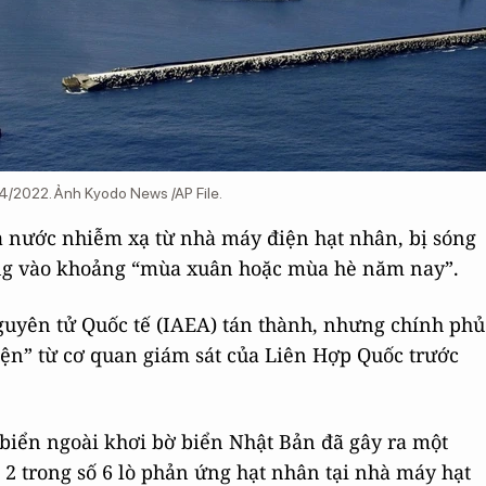
4/2022. Ảnh Kyodo News /AP File.
ả nước nhiễm xạ từ nhà máy điện hạt nhân, bị sóng
ng vào khoảng “mùa xuân hoặc mùa hè năm nay”.
uyên tử Quốc tế (IAEA) tán thành, nhưng chính phủ
diện” từ cơ quan giám sát của Liên Hợp Quốc trước
 biển ngoài khơi bờ biển Nhật Bản đã gây ra một
 2 trong số 6 lò phản ứng hạt nhân tại nhà máy hạt