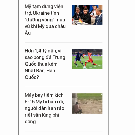
Mỹ tạm dừng viện
c
trợ, Ukraine tính
“đường vòng” mua
vũ khí Mỹ qua châu
Âu
Hơn 1,4 tỷ dân, vì
sao bóng đá Trung
Quốc thua kém
Nhật Bản, Hàn
Quốc?
Máy bay tiêm kích
F-15 Mỹ bị bắn rơi,
người dân Iran ráo
riết săn lùng phi
công