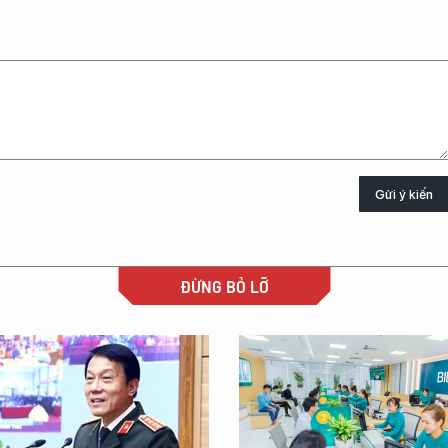
Gửi ý kiến
ĐỪNG BỎ LỠ