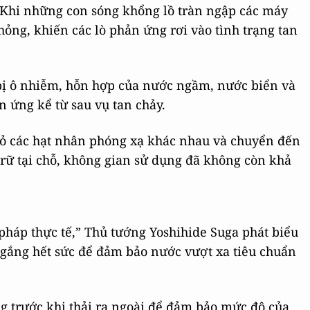
Khi những con sóng khổng lồ tràn ngập các máy
ỏng, khiến các lò phản ứng rơi vào tình trạng tan
bị ô nhiễm, hỗn hợp của nước ngầm, nước biển và
 ứng kể từ sau vụ tan chảy.
bỏ các hạt nhân phóng xạ khác nhau và chuyển đến
trữ tại chỗ, không gian sử dụng đã không còn khả
 pháp thực tế,” Thủ tướng Yoshihide Suga phát biểu
ố gắng hết sức để đảm bảo nước vượt xa tiêu chuẩn
g trước khi thải ra ngoài để đảm bảo mức độ của