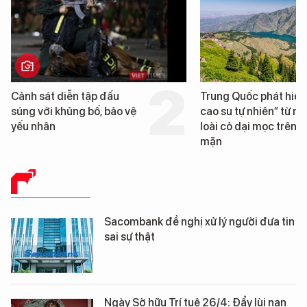
Cảnh sát diễn tập đấu
Trung Quốc phát hiện
súng với khủng bố, bảo vệ
cao su tự nhiên” từ m
yếu nhân
loài cỏ dại mọc trên đ
mặn
BÁO CHÍ SỐ
Sacombank đề nghị xử lý người đưa tin
sai sự thật
Ngày Sở hữu Trí tuệ 26/4: Đẩy lùi nạn