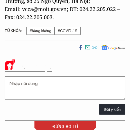
Thương, số 25 Ngô Quyền, Hà Nội;
Email: vcca@moit.gov.vn; ĐT: 024.22.205.022 –
Fax: 024.22.205.003.
TỪ KHÓA:
#hàng không
#COVID-19
Ý KIẾN CỦA BẠN
Gửi ý kiến
ĐỪNG BỎ LỠ