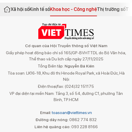
Xã hội số
Kinh tế số
Khoa học - Công nghệ
Thị trường số
Th
Cơ quan của Hội Truyền thông số Việt Nam
Giấy phép hoạt động báo chí số 165/GP-BVHTTDL do Bộ Văn hóa,
Thể thao và Du lịch cấp ngày 27/11/2025
Tổng Biên tập:
Nguyễn Bá Kiên
Tòa soạn: LK16-18, Khu đô thị Hinode Royal Park, xã Hoài Đức, Hà
Nội
Điện thoại/fax: (024)32 151175
VP đại diện tại miền Nam: Tầng 3, số 54, đường C1, phường Tân
Bình, TP.HCM
Email:
toasoan@viettimes.vn
Đường dây nóng:
0862 774 832
Liên hệ quảng cáo:
093 228 8166