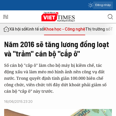
Đăng nhập
Xã hội số
Kinh tế số
Khoa học - Công nghệ
Thị trường số
Th
Năm 2016 sẽ tăng lương đồng loạt
và "trảm" cán bộ "cắp ô"
Số cán bộ "cắp ô" làm cho bộ máy bị kiềm chế, tác
động xấu và làm méo mó hình ảnh nền công vụ đất
nước. Trong quyết định tinh giản 100.000 biên chế
công chức, viên chức tới đây dứt khoát phải giảm số
cán bộ “cắp ô” này trước.
16/06/2015 23:20