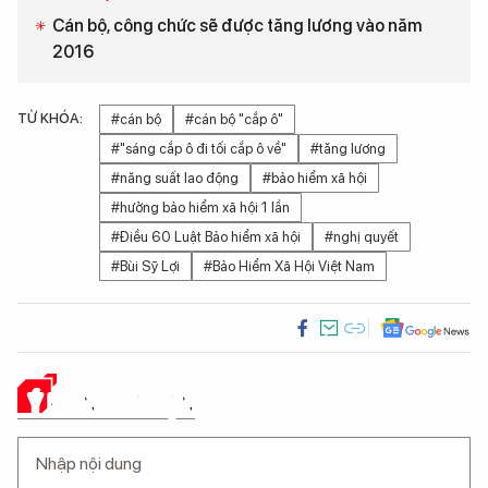
Cán bộ, công chức sẽ được tăng lương vào năm
2016
TỪ KHÓA:
#cán bộ
#cán bộ "cắp ô"
#"sáng cắp ô đi tối cắp ô về"
#tăng lương
#năng suất lao động
#bảo hiểm xã hội
#hưởng bảo hiểm xã hội 1 lần
#Điều 60 Luật Bảo hiểm xã hội
#nghị quyết
#Bùi Sỹ Lợi
#Bảo Hiểm Xã Hội Việt Nam
Ý KIẾN CỦA BẠN