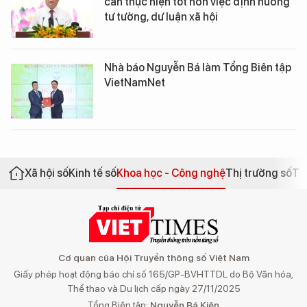
cần thực hiện tốt hơn việc định hướng
tư tưởng, dư luận xã hội
Nhà báo Nguyễn Bá làm Tổng Biên tập
VietNamNet
Xã hội số
Kinh tế số
Khoa học - Công nghệ
Thị trường số
Th
Cơ quan của Hội Truyền thông số Việt Nam
Giấy phép hoạt động báo chí số 165/GP-BVHTTDL do Bộ Văn hóa,
Thể thao và Du lịch cấp ngày 27/11/2025
Tổng Biên tập:
Nguyễn Bá Kiên