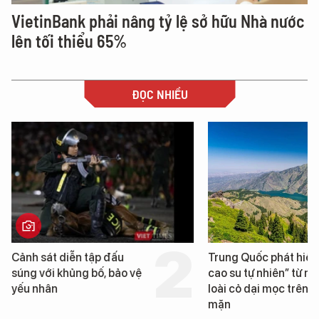
VietinBank phải nâng tỷ lệ sở hữu Nhà nước
lên tối thiểu 65%
ĐỌC NHIỀU
Trung Quốc phát hiện “mỏ
Loạt dự án bất động 
cao su tự nhiên” từ một
Đà Nẵng sắp bị kiểm t
loài cỏ dại mọc trên đất
mặn