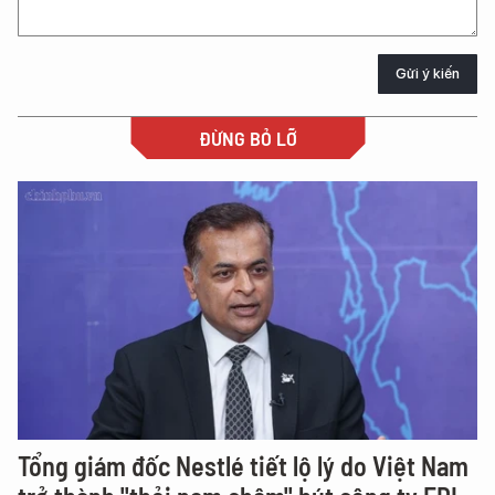
Gửi ý kiến
ĐỪNG BỎ LỠ
Tổng giám đốc Nestlé tiết lộ lý do Việt Nam