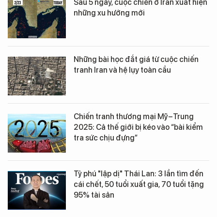
Sau 5 ngày, cuộc chiến ở Iran xuất hiện
những xu hướng mới
Những bài học đắt giá từ cuộc chiến
tranh Iran và hệ lụy toàn cầu
Chiến tranh thương mại Mỹ–Trung
2025: Cả thế giới bị kéo vào “bài kiểm
tra sức chịu đựng”
Tỷ phú "lập dị" Thái Lan: 3 lần tìm đến
cái chết, 50 tuổi xuất gia, 70 tuổi tặng
95% tài sản