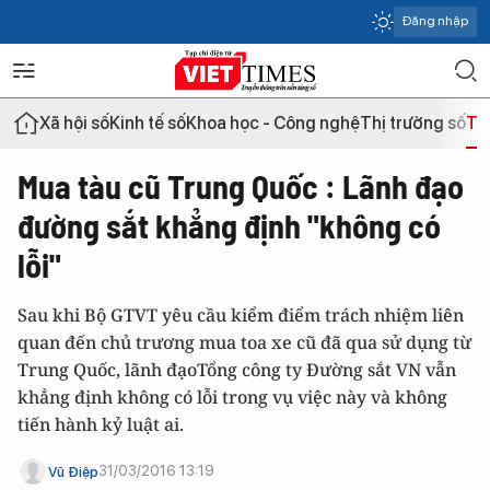
Đăng nhập
Xã hội số
Kinh tế số
Khoa học - Công nghệ
Thị trường số
Th
Mua tàu cũ Trung Quốc : Lãnh đạo
đường sắt khẳng định "không có
lỗi"
Sau khi Bộ GTVT yêu cầu kiểm điểm trách nhiệm liên
quan đến chủ trương mua toa xe cũ đã qua sử dụng từ
Trung Quốc, lãnh đạoTổng công ty Đường sắt VN vẫn
khẳng định không có lỗi trong vụ việc này và không
tiến hành kỷ luật ai.
31/03/2016 13:19
Vũ Điệp