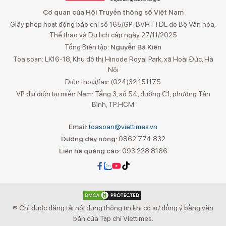
Cơ quan của Hội Truyền thông số Việt Nam
Giấy phép hoạt động báo chí số 165/GP-BVHTTDL do Bộ Văn hóa,
Thể thao và Du lịch cấp ngày 27/11/2025
Tổng Biên tập:
Nguyễn Bá Kiên
Tòa soạn: LK16-18, Khu đô thị Hinode Royal Park, xã Hoài Đức, Hà
Nội
Điện thoại/fax: (024)32 151175
VP đại diện tại miền Nam: Tầng 3, số 54, đường C1, phường Tân
Bình, TP.HCM
Email:
toasoan@viettimes.vn
Đường dây nóng:
0862 774 832
Liên hệ quảng cáo:
093 228 8166
® Chỉ được đăng tải nội dung thông tin khi có sự đồng ý bằng văn
bản của Tạp chí Viettimes.