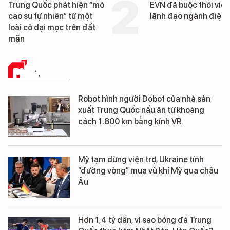
EVN đã buộc thôi việc 3
Loạt dự án bất động 
lãnh đạo ngành điện
Đà Nẵng sắp bị kiểm 
PHÂN TÍCH
Robot hình người Dobot của nhà sản
xuất Trung Quốc nấu ăn từ khoảng
cách 1.800 km bằng kính VR
Mỹ tạm dừng viện trợ, Ukraine tính
“đường vòng” mua vũ khí Mỹ qua châu
Âu
Hơn 1,4 tỷ dân, vì sao bóng đá Trung