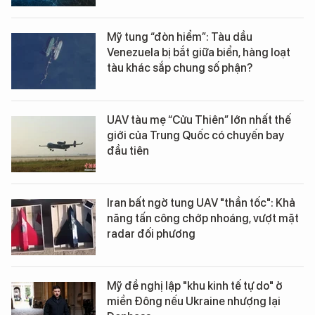
Mỹ tung “đòn hiểm”: Tàu dầu
Venezuela bị bắt giữa biển, hàng loạt
tàu khác sắp chung số phận?
UAV tàu mẹ “Cửu Thiên” lớn nhất thế
giới của Trung Quốc có chuyến bay
đầu tiên
Iran bất ngờ tung UAV "thần tốc": Khả
năng tấn công chớp nhoáng, vượt mặt
radar đối phương
Mỹ đề nghị lập "khu kinh tế tự do" ở
miền Đông nếu Ukraine nhượng lại