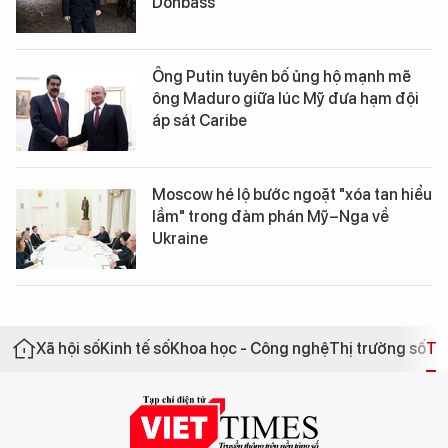
Donbass
Ông Putin tuyên bố ủng hộ mạnh mẽ
ông Maduro giữa lúc Mỹ đưa hạm đội
áp sát Caribe
Moscow hé lộ bước ngoặt "xóa tan hiểu
lầm" trong đàm phán Mỹ–Nga về
Ukraine
Xã hội số
Kinh tế số
Khoa học - Công nghệ
Thị trường số
Th