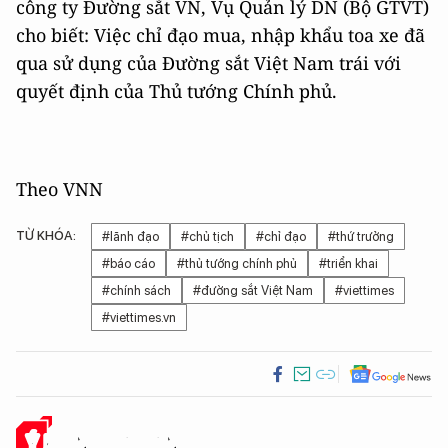
công ty Đường sắt VN, Vụ Quản lý DN (Bộ GTVT)
cho biết: Việc chỉ đạo mua, nhập khẩu toa xe đã
qua sử dụng của Đường sắt Việt Nam trái với
quyết định của Thủ tướng Chính phủ.
Theo VNN
TỪ KHÓA:
#lãnh đạo
#chủ tịch
#chỉ đạo
#thứ trưởng
#báo cáo
#thủ tướng chính phủ
#triển khai
#chính sách
#đường sắt Việt Nam
#viettimes
#viettimes.vn
Ý KIẾN CỦA BẠN