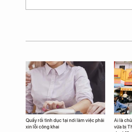
Quấy rối tình dục tại nơi làm việc phải
Ai là ch
xin lỗi công khai
vừa bị T