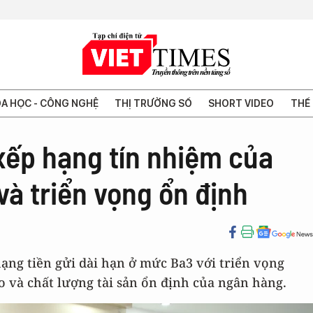
A HỌC - CÔNG NGHỆ
THỊ TRƯỜNG SỐ
SHORT VIDEO
THẾ 
xếp hạng tín nhiệm của
à triển vọng ổn định
ng tiền gửi dài hạn ở mức Ba3 với triển vọng
o và chất lượng tài sản ổn định của ngân hàng.