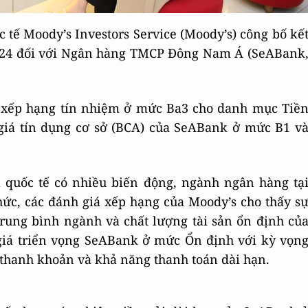
 tế Moody’s Investors Service (Moody’s) công bố kế
024 đối với Ngân hàng TMCP Đông Nam Á (SeABank
s xếp hạng tín nhiệm ở mức Ba3 cho danh mục Tiề
giá tín dụng cơ sở (BCA) của SeABank ở mức B1 v
à quốc tế có nhiều biến động, ngành ngân hàng tạ
ức, các đánh giá xếp hạng của Moody’s cho thấy s
trung bình ngành và chất lượng tài sản ổn định củ
giá triển vọng SeABank ở mức Ổn định với kỳ vọn
ố thanh khoản và khả năng thanh toán dài hạn.