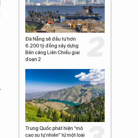
t
,
Đà Nẵng sẽ đầu tư hơn
6.200 tỷ đồng xây dựng
n
Bến cảng Liên Chiểu giai
à
đoạn 2
i
ự
a
g
Trung Quốc phát hiện “mỏ
cao su tự nhiên” từ một loài