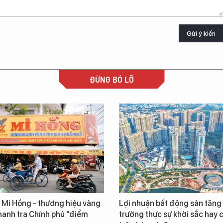
Gửi ý kiến
ĐỪNG BỎ LỠ
ủ Mi Hồng - thương hiệu vàng
Lợi nhuận bất động sản tăng 
hanh tra Chính phủ "điểm
trường thực sự khởi sắc hay c