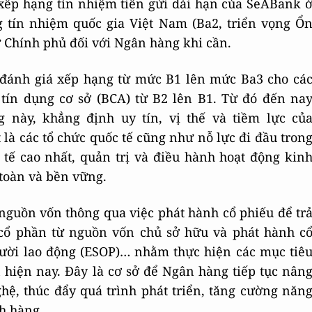
 xếp hạng tín nhiệm tiền gửi dài hạn của SeABank 
 tín nhiệm quốc gia Việt Nam (Ba2, triển vọng Ổ
ừ Chính phủ đối với Ngân hàng khi cần.
đánh giá xếp hạng từ mức B1 lên mức Ba3 cho cá
tín dụng cơ sở (BCA) từ B2 lên B1. Từ đó đến na
 này, khẳng định uy tín, vị thế và tiềm lực củ
 là các tổ chức quốc tế cũng như nỗ lực đi đầu tron
tế cao nhất, quản trị và điều hành hoạt động kin
toàn và bền vững.
nguồn vốn thông qua việc phát hành cổ phiếu để tr
 cổ phần từ nguồn vốn chủ sở hữu và phát hành c
gười lao động (ESOP)… nhằm thực hiện các mục tiê
 hiện nay. Đây là cơ sở để Ngân hàng tiếp tục nân
hệ, thúc đẩy quá trình phát triển, tăng cường năn
ch hàng.