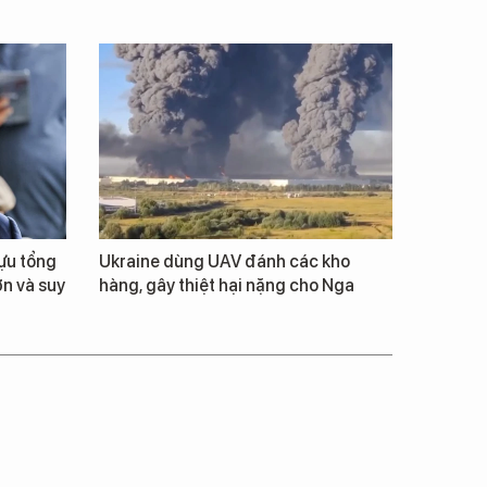
cựu tổng
Ukraine dùng UAV đánh các kho
ớn và suy
hàng, gây thiệt hại nặng cho Nga