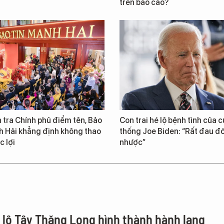
trên báo cáo?
 tra Chính phủ điểm tên, Bảo
Con trai hé lộ bệnh tình của 
h Hải khẳng định không thao
thống Joe Biden: “Rất đau đ
c lợi
nhược”
i lộ Tây Thăng Long hình thành hành lang