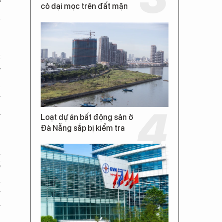
ở
cỏ dại mọc trên đất mặn
n
c
y
a
g
h
Loạt dự án bất động sản ở
Đà Nẵng sắp bị kiểm tra
ả
ổ
u
g
g