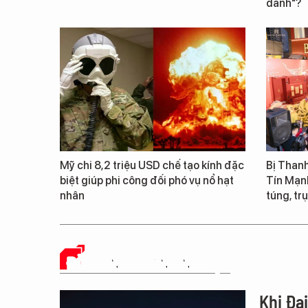
danh"?
Mỹ chi 8,2 triệu USD chế tạo kính đặc
Bị Thanh
biệt giúp phi công đối phó vụ nổ hạt
Tín Mạn
nhân
túng, trụ
ĐỜI SỐNG DOANH NGHIỆP
Khi Đạ