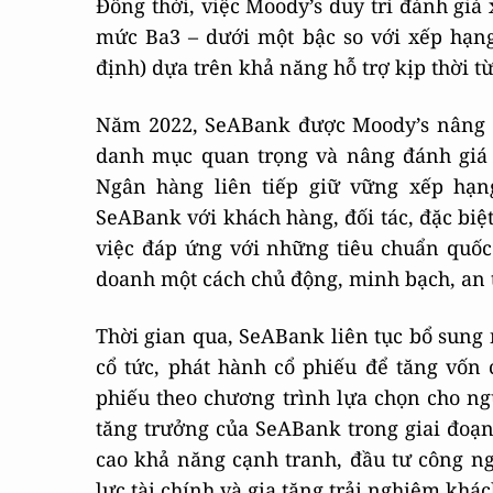
Đồng thời, việc Moody’s duy trì đánh giá
mức Ba3 – dưới một bậc so với xếp hạng
định) dựa trên khả năng hỗ trợ kịp thời t
Năm 2022, SeABank được Moody’s nâng 
danh mục quan trọng và nâng đánh giá 
Ngân hàng liên tiếp giữ vững xếp hạng
SeABank với khách hàng, đối tác, đặc biệt
việc đáp ứng với những tiêu chuẩn quốc 
doanh một cách chủ động, minh bạch, an 
Thời gian qua, SeABank liên tục bổ sung 
cổ tức, phát hành cổ phiếu để tăng vốn
phiếu theo chương trình lựa chọn cho n
tăng trưởng của SeABank trong giai đoạn
cao khả năng cạnh tranh, đầu tư công ng
lực tài chính và gia tăng trải nghiệm khá