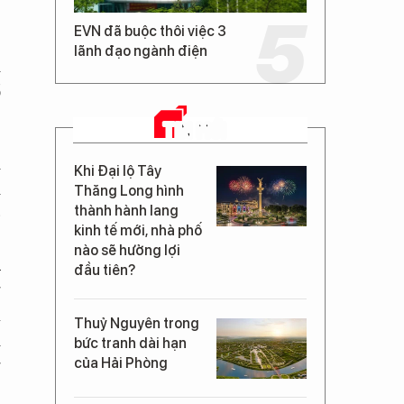
EVN đã buộc thôi việc 3
lãnh đạo ngành điện
i
ổ
TIN MỚI
i
Khi Đại lộ Tây
m
Thăng Long hình
thành hành lang
p
kinh tế mới, nhà phố
,
nào sẽ hưởng lợi
u
đầu tiên?
g
á
Thuỷ Nguyên trong
i
bức tranh dài hạn
g
của Hải Phòng