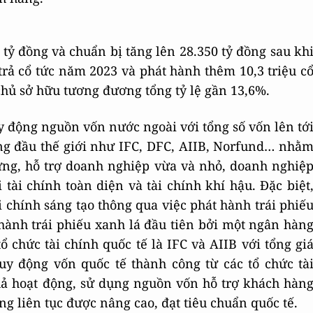
tỷ đồng và chuẩn bị tăng lên 28.350 tỷ đồng sau kh
trả cổ tức năm 2023 và phát hành thêm 10,3 triệu c
hủ sở hữu tương đương tổng tỷ lệ gần 13,6%.
 động nguồn vốn nước ngoài với tổng số vốn lên tớ
àng đầu thế giới như IFC, DFC, AIIB, Norfund… nhằ
vững, hỗ trợ doanh nghiệp vừa và nhỏ, doanh nghiệ
tài chính toàn diện và tài chính khí hậu. Đặc biệt
chính sáng tạo thông qua việc phát hành trái phiế
hành trái phiếu xanh lá đầu tiên bởi một ngân hàn
 chức tài chính quốc tế là IFC và AIIB với tổng gi
 huy động vốn quốc tế thành công từ các tổ chức tà
uả hoạt động, sử dụng nguồn vốn hỗ trợ khách hàn
g liên tục được nâng cao, đạt tiêu chuẩn quốc tế.