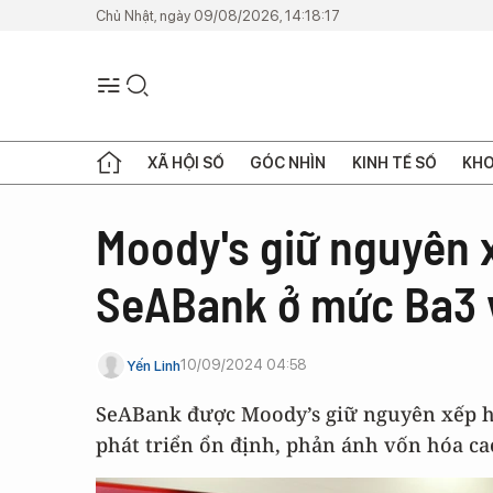
Chủ Nhật, ngày 09/08/2026, 14:18:17
XÃ HỘI SỐ
GÓC NHÌN
KINH TẾ SỐ
KHO
Moody's giữ nguyên 
SeABank ở mức Ba3 v
10/09/2024 04:58
Yến Linh
SeABank được Moody’s giữ nguyên xếp hạ
phát triển ổn định, phản ánh vốn hóa ca