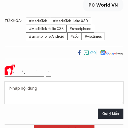
PC World VN
TỪ KHÓA:
#MediaTek
#MediaTek Helio X30
#MediaTek Helio X35
#smartphone
#smartphone Android
#sốc
#viettimes
Ý KIẾN CỦA BẠN
Gửi ý kiến