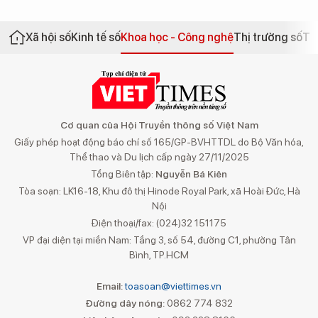
Xã hội số
Kinh tế số
Khoa học - Công nghệ
Thị trường số
Th
Cơ quan của Hội Truyền thông số Việt Nam
Giấy phép hoạt động báo chí số 165/GP-BVHTTDL do Bộ Văn hóa,
Thể thao và Du lịch cấp ngày 27/11/2025
Tổng Biên tập:
Nguyễn Bá Kiên
Tòa soạn: LK16-18, Khu đô thị Hinode Royal Park, xã Hoài Đức, Hà
Nội
Điện thoại/fax: (024)32 151175
VP đại diện tại miền Nam: Tầng 3, số 54, đường C1, phường Tân
Bình, TP.HCM
Email:
toasoan@viettimes.vn
Đường dây nóng:
0862 774 832