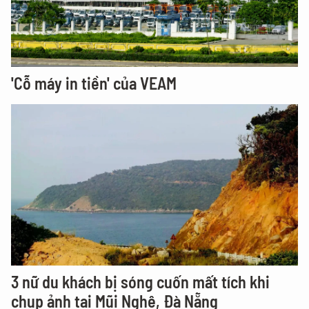
'Cỗ máy in tiền' của VEAM
3 nữ du khách bị sóng cuốn mất tích khi
chụp ảnh tại Mũi Nghê, Đà Nẵng