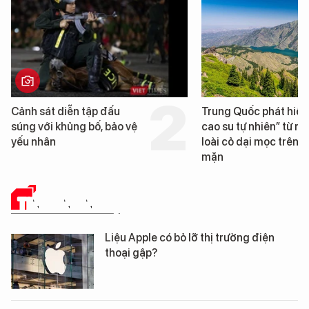
Cảnh sát diễn tập đấu
Trung Quốc phát hiện
súng với khủng bố, bảo vệ
cao su tự nhiên” từ m
yếu nhân
loài cỏ dại mọc trên đ
mặn
TIN CÔNG NGHỆ
Liệu Apple có bỏ lỡ thị trường điện
thoại gập?