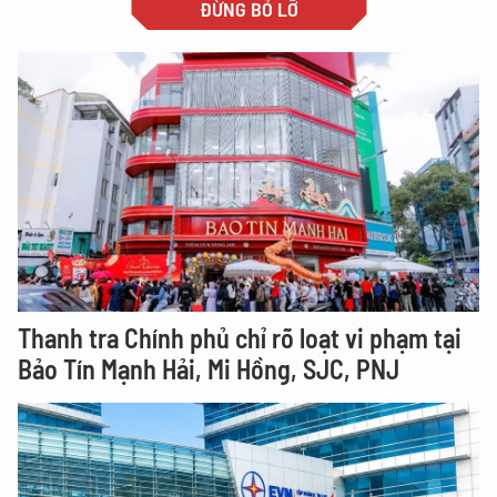
ĐỪNG BỎ LỠ
Thanh tra Chính phủ chỉ rõ loạt vi phạm tại
Bảo Tín Mạnh Hải, Mi Hồng, SJC, PNJ