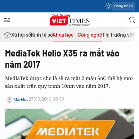
Đăng nhập
Xã hội số
Kinh tế số
Khoa học - Công nghệ
Thị trường số
Th
MediaTek Helio X35 ra mắt vào
năm 2017
MediaTek được cho là sẽ ra mắt 2 mẫu SoC thế hệ mới
sản xuất trên quy trình 10nm vào năm 2017.
27/09/2016 00:39
Mai Hoa