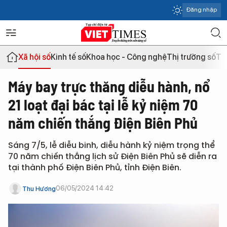
Đăng nhập
Xã hội số
Kinh tế số
Khoa học - Công nghệ
Thị trường số
Th
Máy bay trực thăng diễu hành, nổ
21 loạt đại bác tại lễ kỷ niệm 70
năm chiến thắng Điện Biên Phủ
Sáng 7/5, lễ diễu binh, diễu hành kỷ niệm trọng thể
70 năm chiến thắng lịch sử Điện Biên Phủ sẽ diễn ra
tại thành phố Điện Biên Phủ, tỉnh Điện Biên.
06/05/2024 14:42
Thu Hương