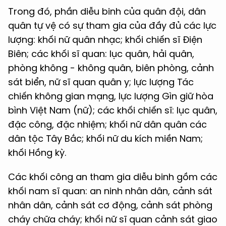
Trong đó, phần diễu binh của quân đội, dân
quân tự vệ có sự tham gia của đầy đủ các lực
lượng: khối nữ quân nhạc; khối chiến sĩ Điện
Biên; các khối sĩ quan: lục quân, hải quân,
phòng không - không quân, biên phòng, cảnh
sát biển, nữ sĩ quan quân y; lực lượng Tác
chiến không gian mạng, lực lượng Gìn giữ hòa
bình Việt Nam (nữ); các khối chiến sĩ: lục quân,
đặc công, đặc nhiệm; khối nữ dân quân các
dân tộc Tây Bắc; khối nữ du kích miền Nam;
khối Hồng kỳ.
Các khối công an tham gia diễu binh gồm các
khối nam sĩ quan: an ninh nhân dân, cảnh sát
nhân dân, cảnh sát cơ động, cảnh sát phòng
cháy chữa cháy; khối nữ sĩ quan cảnh sát giao