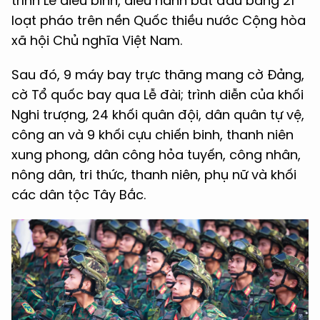
trình Lễ diễu binh, diễu hành bắt đầu bằng 21
loạt pháo trên nền Quốc thiều nước Cộng hòa
xã hội Chủ nghĩa Việt Nam.
Sau đó, 9 máy bay trực thăng mang cờ Đảng,
cờ Tổ quốc bay qua Lễ đài; trình diễn của khối
Nghi trượng, 24 khối quân đội, dân quân tự vệ,
công an và 9 khối cựu chiến binh, thanh niên
xung phong, dân công hỏa tuyến, công nhân,
nông dân, tri thức, thanh niên, phụ nữ và khối
các dân tộc Tây Bắc.