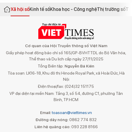
Xã hội số
Kinh tế số
Khoa học - Công nghệ
Thị trường số
Th
Cơ quan của Hội Truyền thông số Việt Nam
Giấy phép hoạt động báo chí số 165/GP-BVHTTDL do Bộ Văn hóa,
Thể thao và Du lịch cấp ngày 27/11/2025
Tổng Biên tập:
Nguyễn Bá Kiên
Tòa soạn: LK16-18, Khu đô thị Hinode Royal Park, xã Hoài Đức, Hà
Nội
Điện thoại/fax: (024)32 151175
VP đại diện tại miền Nam: Tầng 3, số 54, đường C1, phường Tân
Bình, TP.HCM
Email:
toasoan@viettimes.vn
Đường dây nóng:
0862 774 832
Liên hệ quảng cáo:
093 228 8166