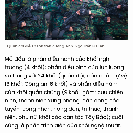
Quân đội diễu hành trên đường. Ảnh: Ngô Trần Hải An.
Mở đầu là phần diễu hành của khối nghi
trượng (4 khối); phần diễu binh của lực lượng
vũ trang với 24 khối (quân đội, dân quân tự vệ:
16 khối; Công an: 8 khối) và phần diễu hành
của khối quần chúng (9 khối, gồm: cựu chiến
binh, thanh niên xung phong, dân công hỏa
tuyến, công nhân, nông dân, trí thức, thanh
niên, phụ nữ, khối các dân tộc Tây Bắc); cuối
cùng là phần trình diễn của khối nghệ thuật.