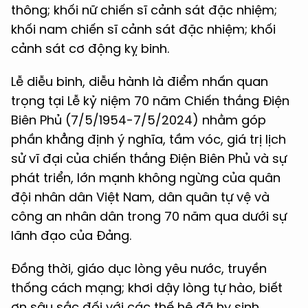
thông; khối nữ chiến sĩ cảnh sát đặc nhiệm;
khối nam chiến sĩ cảnh sát đặc nhiệm; khối
cảnh sát cơ động kỵ binh.
Lễ diễu binh, diễu hành là điểm nhấn quan
trọng tại Lễ kỷ niệm 70 năm Chiến thắng Điện
Biên Phủ (7/5/1954-7/5/2024) nhằm góp
phần khẳng định ý nghĩa, tầm vóc, giá trị lịch
sử vĩ đại của chiến thắng Điện Biên Phủ và sự
phát triển, lớn mạnh không ngừng của quân
đội nhân dân Việt Nam, dân quân tự vệ và
công an nhân dân trong 70 năm qua dưới sự
lãnh đạo của Đảng.
Đồng thời, giáo dục lòng yêu nước, truyền
thống cách mạng; khơi dậy lòng tự hào, biết
ơn sâu sắc đối với các thế hệ đã hy sinh