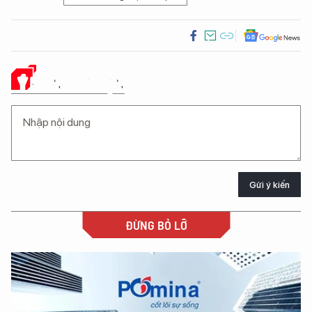
Ý KIẾN CỦA BẠN
Gửi ý kiến
ĐỪNG BỎ LỠ