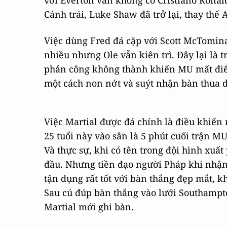
với Everton vẫn không có Cristiano Ronal
Cánh trái, Luke Shaw đã trở lại, thay thế
Việc dùng Fred đá cặp với Scott McTominay
nhiều nhưng Ole vẫn kiên trì. Đây lại là 
phản công không thành khiến MU mất điể
một cách non nớt và suýt nhận bàn thua dù
Việc Martial được đá chính là điều khiến 
25 tuổi này vào sân là 5 phút cuối trận M
Và thực sự, khi có tên trong đội hình xuất
đầu. Nhưng tiền đạo người Pháp khi nhận
tận dụng rất tốt với bàn thắng đẹp mắt, kh
Sau cú đúp bàn thắng vào lưới Southampto
Martial mới ghi bàn.