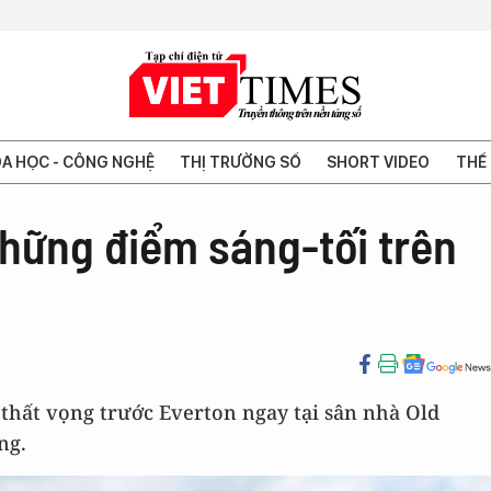
A HỌC - CÔNG NGHỆ
THỊ TRƯỜNG SỐ
SHORT VIDEO
THẾ 
Những điểm sáng-tối trên
 thất vọng trước Everton ngay tại sân nhà Old
ng.