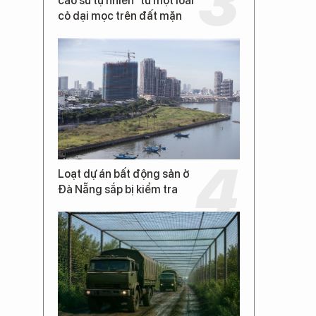
cao su tự nhiên” từ một loài
cỏ dại mọc trên đất mặn
Loạt dự án bất động sản ở
Đà Nẵng sắp bị kiểm tra