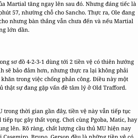
của Martial tăng ngay lên sau đó. Nhưng đáng tiếc là
phút 57, nhường chỗ cho Sancho. Thực ra, Ole đang
ncho nhưng bàn thắng vẫn chưa đến và nếu Martial
ng lớn dần.
ng sơ đồ 4-2-3-1 dùng tới 2 tiền vệ có thiên hướng
h sẽ bảo đảm hơn, nhưng thực ra lại không phải
ó khăn trong việc chống phản công. Điều này một
ủ thật sự đang gặp vấn đề tâm lý ở Old Trafford.
 trong thời gian gần đây, tiền vệ này vẫn tiếp tục
 tiếp tục gây thất vọng. Chơi cùng Pgoba, Matic, hay
ung lên. Rõ ràng, chất lượng cầu thủ MU hiện nay
ởi Casemiro, Bruno, Gerson đều là những tiền vệ có