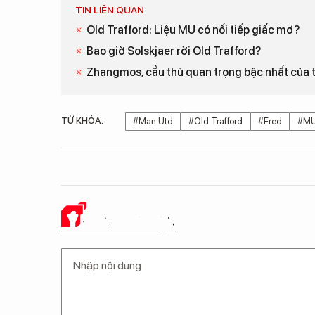
TIN LIÊN QUAN
Old Trafford: Liệu MU có nối tiếp giấc mơ?
Bao giờ Solskjaer rời Old Trafford?
Zhangmos, cầu thủ quan trọng bậc nhất của
TỪ KHÓA:
#Man Utd
#Old Trafford
#Fred
#M
Ý KIẾN CỦA BẠN