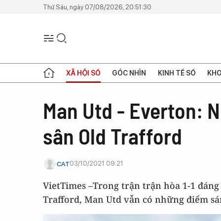
Thứ Sáu, ngày 07/08/2026, 20:51:30
XÃ HỘI SỐ
GÓC NHÌN
KINH TẾ SỐ
KHO
Man Utd - Everton: 
sân Old Trafford
03/10/2021 09:21
CAT
VietTimes –Trong trận trận hòa 1-1 đáng
Trafford, Man Utd vẫn có những điểm sá