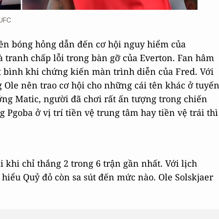
MUFC
yền bóng hỏng dẫn đến cơ hội nguy hiểm của
à tranh chấp lỗi trong bàn gỡ của Everton. Fan hâm
 bình khi chứng kiến màn trình diễn của Fred. Với
 Ole nên trao cơ hội cho những cái tên khác ở tuyế
ướng Matic, người đã chơi rất ấn tượng trong chiến
 Pgoba ở vị trí tiền vệ trung tâm hay tiền vệ trái thì
 khi chỉ thắng 2 trong 6 trận gần nhất. Với lịch
g hiểu Quỷ đỏ còn sa sút đến mức nào. Ole Solskjaer