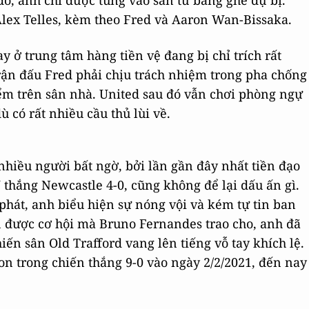
do, anh chỉ được tung vào sân từ băng ghế dự bị.
 Alex Telles, kèm theo Fred và Aaron Wan-Bissaka.
 ở trung tâm hàng tiền vệ đang bị chỉ trích rất
trận đấu Fred phải chịu trách nhiệm trong pha chống
m trên sân nhà. United sau đó vẫn chơi phòng ngự
 có rất nhiều cầu thủ lùi về.
nhiều người bất ngờ, bởi lần gần đây nhất tiền đạo
U thắng Newcastle 4-0, cũng không để lại dấu ấn gì.
 phát, anh biểu hiện sự nóng vội và kém tự tin ban
 được cơ hội mà Bruno Fernandes trao cho, anh đã
iến sân Old Trafford vang lên tiếng vỗ tay khích lệ.
n trong chiến thắng 9-0 vào ngày 2/2/2021, đến nay