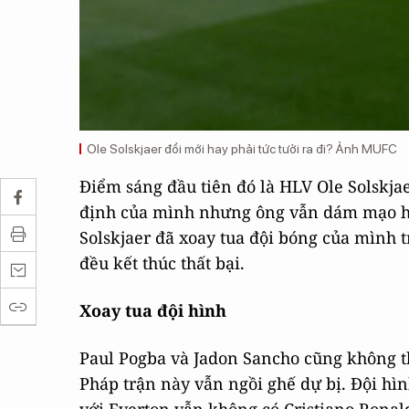
Ole Solskjaer đổi mới hay phải tức tưởi ra đi? Ảnh MUFC
Điểm sáng đầu tiên đó là HLV Ole Solskjae
định của mình nhưng ông vẫn dám mạo hiể
Solskjaer đã xoay tua đội bóng của mình 
đều kết thúc thất bại.
Xoay tua đội hình
Paul Pogba và Jadon Sancho cũng không th
Pháp trận này vẫn ngồi ghế dự bị. Đội hì