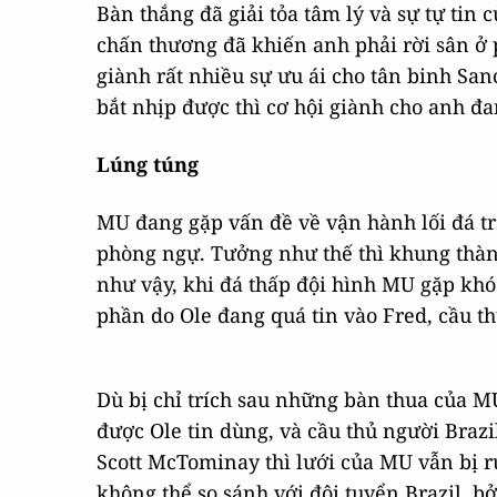
Bàn thắng đã giải tỏa tâm lý và sự tự tin 
chấn thương đã khiến anh phải rời sân ở 
giành rất nhiều sự ưu ái cho tân binh Sa
bắt nhịp được thì cơ hội giành cho anh đa
Lúng túng
MU đang gặp vấn đề về vận hành lối đá tro
phòng ngự. Tưởng như thế thì khung thàn
như vậy, khi đá thấp đội hình MU gặp kh
phần do Ole đang quá tin vào Fred, cầu th
Dù bị chỉ trích sau những bàn thua của MU
được Ole tin dùng, và cầu thủ người Brazil
Scott McTominay thì lưới của MU vẫn bị r
không thể so sánh với đội tuyển Brazil, b