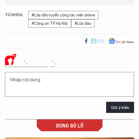
TỪ KHÓA:
#Lừa đảo tuyển cộng tác viên online
#Công an TP Hà Nội
#Lừa đảo
Ý KIẾN CỦA BẠN
Gửi ý kiến
ĐỪNG BỎ LỠ