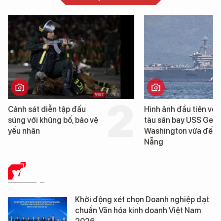
Hình ảnh đầu tiên về siêu
Cận cảnh chiến hạm 
tàu sân bay USS George
tống tàu sân bay USS
Washington vừa đến Đà
George Washington 
Nẵng
Đà Nẵng
XÃ HỘI
Khởi động xét chọn Doanh nghiệp đạt
chuẩn Văn hóa kinh doanh Việt Nam