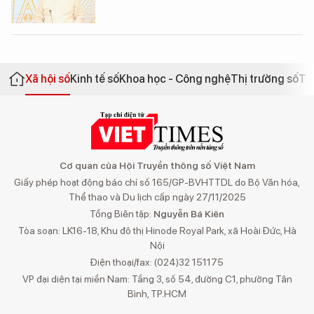
Xã hội số
Kinh tế số
Khoa học - Công nghệ
Thị trường số
Th
Cơ quan của Hội Truyền thông số Việt Nam
Giấy phép hoạt động báo chí số 165/GP-BVHTTDL do Bộ Văn hóa,
Thể thao và Du lịch cấp ngày 27/11/2025
Tổng Biên tập:
Nguyễn Bá Kiên
Tòa soạn: LK16-18, Khu đô thị Hinode Royal Park, xã Hoài Đức, Hà
Nội
Điện thoại/fax: (024)32 151175
VP đại diện tại miền Nam: Tầng 3, số 54, đường C1, phường Tân
Bình, TP.HCM