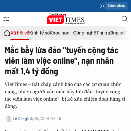
Đăng nhập
Xã hội số
Kinh tế số
Khoa học - Công nghệ
Thị trường số
Th
Mắc bẫy lừa đảo "tuyển cộng tác
viên làm việc online", nạn nhân
mất 1,4 tỷ đồng
VietTimes – Bất chấp cảnh báo của các cơ quan chức
năng, nhiều người vẫn mắc bẫy lừa đảo "tuyển cộng
tác viên làm việc online", bị kẻ xấu chiếm đoạt hàng tỉ
đồng.
06/03/2024 04:29
Lê Dũng