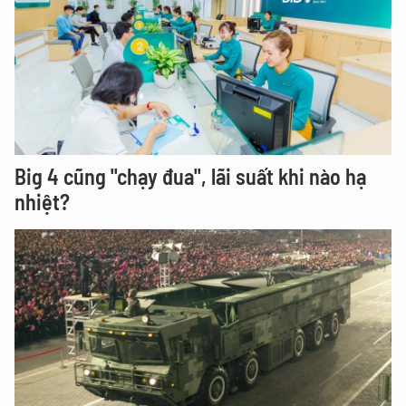
Big 4 cũng "chạy đua", lãi suất khi nào hạ
nhiệt?