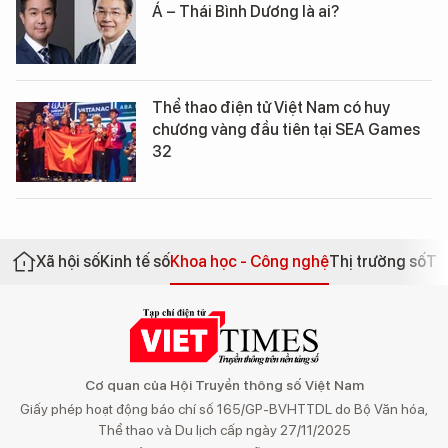
Á – Thái Bình Dương là ai?
Thể thao điện tử Việt Nam có huy
chương vàng đầu tiên tại SEA Games
32
Xã hội số
Kinh tế số
Khoa học - Công nghệ
Thị trường số
Th
Cơ quan của Hội Truyền thông số Việt Nam
Giấy phép hoạt động báo chí số 165/GP-BVHTTDL do Bộ Văn hóa,
Thể thao và Du lịch cấp ngày 27/11/2025